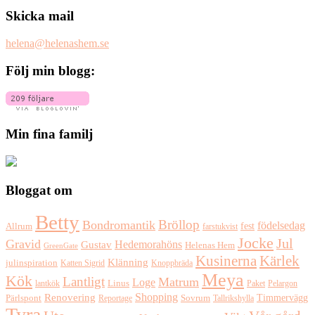
Skicka mail
helena@helenashem.se
Följ min blogg:
Min fina familj
Bloggat om
Betty
Bröllop
Bondromantik
födelsedag
fest
Allrum
farstukvist
Jocke
Jul
Gravid
Hedemorahöns
Gustav
Helenas Hem
GreenGate
Kusinerna
Kärlek
Klänning
julinspiration
Katten Sigrid
Knoppbräda
Meya
Kök
Lantligt
Matrum
Loge
lantkök
Linus
Paket
Pelargon
Shopping
Renovering
Timmervägg
Pärlspont
Reportage
Sovrum
Tallrikshylla
Tyra