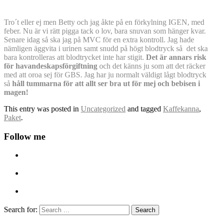
Tro´t eller ej men Betty och jag åkte på en förkylning IGEN, med
feber. Nu är vi rätt pigga tack o lov, bara snuvan som hänger kvar.
Senare idag så ska jag på MVC för en extra kontroll. Jag hade
nämligen äggvita i urinen samt snudd på högt blodtryck så det ska
bara kontrolleras att blodtrycket inte har stigit.
Det är annars risk
för havandeskapsförgiftning
och det känns ju som att det räcker
med att oroa sej för GBS. Jag har ju normalt väldigt lågt blodtryck
så
håll tummarna för att allt ser bra ut för mej och bebisen i
magen!
This entry was posted in
Uncategorized
and tagged
Kaffekanna
,
Paket
.
Follow me
Search for: