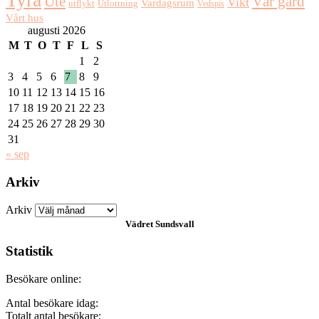
Ute
Vår gård
Vikt
Vardagsrum
Utlottning
utflykt
Vedspis
Vårt hus
augusti 2026
M
T
O
T
F
L
S
1
2
3
4
5
6
7
8
9
10
11
12
13
14
15
16
17
18
19
20
21
22
23
24
25
26
27
28
29
30
31
« sep
Arkiv
Arkiv
Vädret
Sundsvall
Statistik
Besökare online:
Antal besökare idag:
Totalt antal besökare: