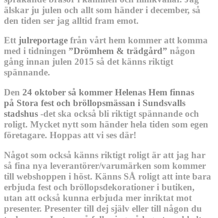
älskar ju julen och allt som händer i december, så
den tiden ser jag alltid fram emot.
Ett
julreportage
från vårt hem kommer att komma
med i tidningen
”Drömhem & trädgård”
någon
gång innan julen 2015 så det känns riktigt
spännande.
Den
24 oktober så kommer Helenas Hem finnas
på Stora fest och bröllopsmässan i Sundsvalls
stadshus
-det ska också bli riktigt spännande och
roligt. Mycket nytt som händer hela tiden som egen
företagare. Hoppas att vi ses där!
Något som också känns riktigt roligt är att jag har
så fina nya leverantörer/varumärken som kommer
till webshoppen i höst. Känns SÅ roligt att inte bara
erbjuda fest och bröllopsdekorationer i butiken,
utan att också kunna erbjuda mer inriktat mot
presenter. Presenter till dej själv eller till någon du