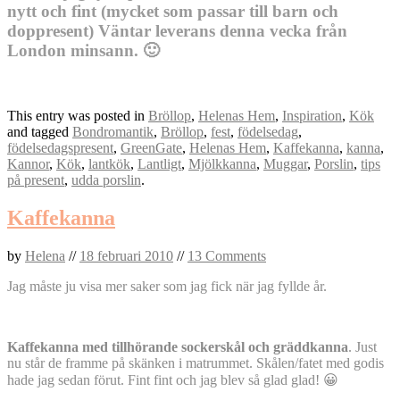
nytt och fint (mycket som passar till barn och
doppresent) Väntar leverans denna vecka från
London minsann. 🙂
This entry was posted in
Bröllop
,
Helenas Hem
,
Inspiration
,
Kök
and tagged
Bondromantik
,
Bröllop
,
fest
,
födelsedag
,
födelsedagspresent
,
GreenGate
,
Helenas Hem
,
Kaffekanna
,
kanna
,
Kannor
,
Kök
,
lantkök
,
Lantligt
,
Mjölkkanna
,
Muggar
,
Porslin
,
tips
på present
,
udda porslin
.
Kaffekanna
by
Helena
//
18 februari 2010
//
13 Comments
Jag måste ju visa mer saker som jag fick när jag fyllde år.
Kaffekanna med tillhörande sockerskål och gräddkanna
. Just
nu står de framme på skänken i matrummet. Skålen/fatet med godis
hade jag sedan förut. Fint fint och jag blev så glad glad! 😀