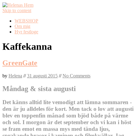
Skip to content
WEBSHOP
Om mig
Hyr festloge
Kaffekanna
GreenGate
by
Helena
//
31 augusti 2015
//
No Comments
Måndag & sista augusti
Det känns alltid lite vemodigt att lämna sommaren -
den är ju alldeles för kort. Men tack o lov att augusti
blev en toppenfin månad som bjöd både på värme
och sol. I morgon är det september och vi kan i höst
se fram emot en massa mys med tända ljus,
sprakande brasor i kaminen och filmkvällar. Jag