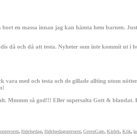
a bort en massa innan jag kan hämta hem barnen. Just 
dis då och då att testa. Nyheter som inte kommit ut i b
 vara med och testa och de gillade allting utom nötter
n!
lt. Mmmm så god!!! Eller supersalta Gott & blandat. Ell
oppresent
,
födelsedag
,
födelsedagspresent
,
GreenGate
,
Kärlek
,
Kök
,
l