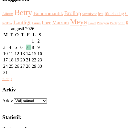
Betty
Bröllop
Bondromantik
G
födelsedag
fest
Allrum
farstukvist
Meya
Lantligt
Matrum
Loge
R
Pärlspont
lantkök
Linus
Paket
Pelargon
augusti 2026
M
T
O
T
F
L
S
1
2
3
4
5
6
7
8
9
10
11
12
13
14
15
16
17
18
19
20
21
22
23
24
25
26
27
28
29
30
31
« sep
Arkiv
Arkiv
Statistik