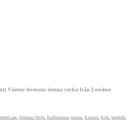
sent) Väntar leverans denna vecka från London
reenGate
,
Helenas Hem
,
Kaffekanna
,
kanna
,
Kannor
,
Kök
,
lantkök
,