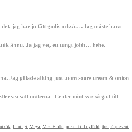
det, jag har ju fått godis också…..Jag måste bara
utik ännu. Ja jag vet, ett tungt jobb… hehe.
na. Jag gillade allting just utom soure cream & onion
er sea salt nötterna. Center mint var så god till
antkök
,
Lantligt
,
Meya
,
Miss Etoile
,
present till nyfödd
,
tips på present
,