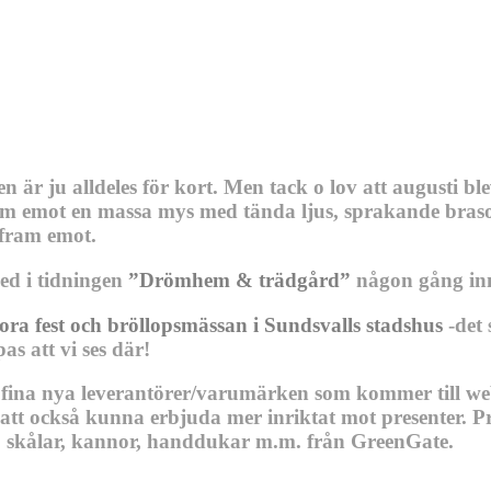
en är ju alldeles för kort. Men tack o lov att augusti
fram emot en massa mys med tända ljus, sprakande braso
 fram emot.
d i tidningen
”Drömhem & trädgård”
någon gång inn
ra fest och bröllopsmässan i Sundsvalls stadshus
-det 
s att vi ses där!
så fina nya leverantörer/varumärken som kommer till we
tt också kunna erbjuda mer inriktat mot presenter. Prese
r, skålar, kannor, handdukar m.m. från GreenGate.