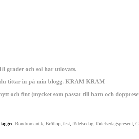
8 grader och sol har utlovats.
att du tittar in på min blogg. KRAM KRAM
ytt och fint (mycket som passar till barn och doppre
 tagged
Bondromantik
,
Bröllop
,
fest
,
födelsedag
,
födelsedagspresent
,
G