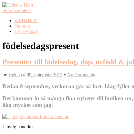
Skip to content
WEBSHOP
Om mig
Hyr festloge
födelsedagspresent
Presenter till födelsedag, dop, nyfödd & ju
by
Helena
//
09 september 2015
//
No Comments
Redan 9 september, veckorna går så fort. Idag fyller
Det kommer in så många fina nyheter till butiken nu, 
lika mycket som jag.
Ljuvlig handduk