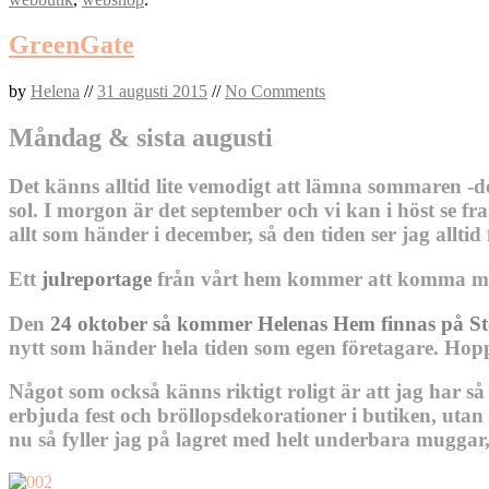
GreenGate
by
Helena
//
31 augusti 2015
//
No Comments
Måndag & sista augusti
Det känns alltid lite vemodigt att lämna sommaren -d
sol. I morgon är det september och vi kan i höst se 
allt som händer i december, så den tiden ser jag alltid
Ett
julreportage
från vårt hem kommer att komma me
Den
24 oktober så kommer Helenas Hem finnas på Sto
nytt som händer hela tiden som egen företagare. Hoppa
Något som också känns riktigt roligt är att jag har 
erbjuda fest och bröllopsdekorationer i butiken, utan a
nu så fyller jag på lagret med helt underbara mugga