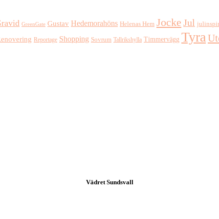
Jocke
Jul
ravid
Hedemorahöns
Gustav
Helenas Hem
julinspi
GreenGate
Tyra
Ut
Shopping
enovering
Timmervägg
Reportage
Sovrum
Tallrikshylla
Vädret
Sundsvall