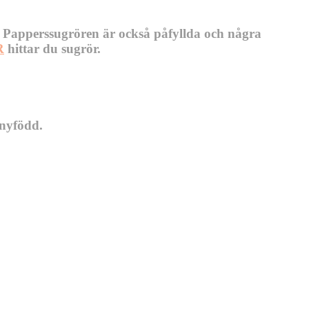
. Papperssugrören är också påfyllda och några
R
hittar du sugrör.
 nyfödd.