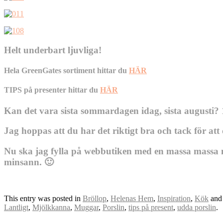
Helt underbart ljuvliga!
Hela GreenGates sortiment hittar du
HÄR
TIPS på presenter hittar du
HÄR
Kan det vara sista sommardagen idag, sista augusti? 1
Jag hoppas att du har det riktigt bra och tack för 
Nu ska jag fylla på webbutiken med en massa massa n
minsann. 🙂
This entry was posted in
Bröllop
,
Helenas Hem
,
Inspiration
,
Kök
and
Lantligt
,
Mjölkkanna
,
Muggar
,
Porslin
,
tips på present
,
udda porslin
.