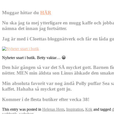
Muggar hittar du
HÄR
Nu ska jag ta mej ytterligare en mugg kaffe och jobb
nämna det innan jag fortsätter.
Jag är med i Cloettas bloggnätverk och får en låda go
Nyheter snart i butik. Betty vaktar… 😀
Den här gången så var det SÅ mycket gott. Barnen fick
nötter. MEN min äldsta son Linus älskade den smake
Min absoluta favorit var nog ändå Polly puffar Sea sa
kaffet. Hahaha så mycket gott ju.
Kommer i de flesta butiker efter vecka 38!
This entry was posted in
Helenas Hem
,
Inspiration
,
Kök
and tagged
d
webbutik
,
webshop
.