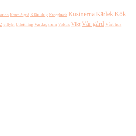
Kusinerna
Kärlek
Kök
Klänning
ration
Katten Sigrid
Knoppbräda
e
Vår gård
Vikt
Vardagsrum
Vårt hus
Utlottning
utflykt
Vedspis