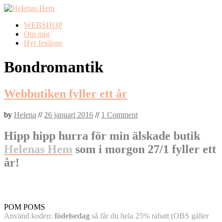
Skip
WEBSHOP
to
Om mig
content
Hyr festloge
Bondromantik
Webbutiken fyller ett år
by
Helena
//
26 januari 2016
//
1 Comment
Hipp hipp hurra för min älskade butik
Helenas Hem
som i morgon 27/1 fyller ett
år!
POM POMS
Använd koden:
födelsedag
så får du hela 25% rabatt (OBS gäller