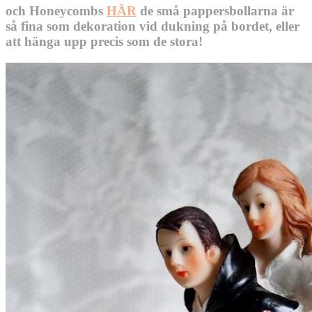
och Honeycombs
HÄR
de små pappersbollarna är
så fina som dekoration vid dukning på bordet, eller
att hänga upp precis som de stora!