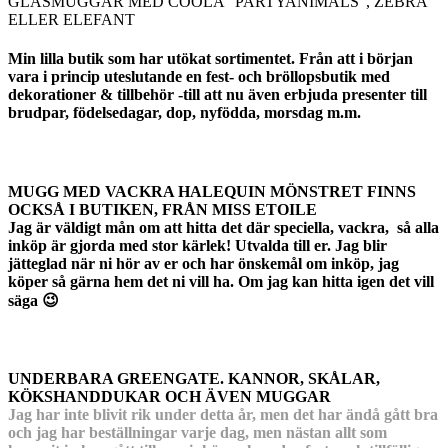
GLASMUGGAR MED COOLA ”PARTYANIMALS”, ZEBRA
ELLER ELEFANT
Min lilla butik som har utökat sortimentet. Från att i början
vara i princip uteslutande en fest- och bröllopsbutik med
dekorationer & tillbehör -till att nu även erbjuda presenter till
brudpar, födelsedagar, dop, nyfödda, morsdag m.m.
MUGG MED VACKRA HALEQUIN MÖNSTRET FINNS
OCKSÅ I BUTIKEN, FRÅN MISS ETOILE
Jag är väldigt mån om att hitta det där speciella, vackra, så alla
inköp är gjorda med stor kärlek! Utvalda till er. Jag blir
jätteglad när ni hör av er och har önskemål om inköp, jag
köper så gärna hem det ni vill ha. Om jag kan hitta igen det vill
säga 😉
UNDERBARA GREENGATE. KANNOR, SKÅLAR,
KÖKSHANDDUKAR OCH ÄVEN MUGGAR
Jag har inte blivit rik under detta år, men det har ändå gått bra
och jag har beställningar varje dag, men nästan allt som