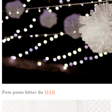
Pom poms hittar du
HÄR