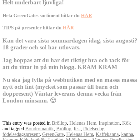
Helt underbart ljuvliga!
Hela GreenGates sortiment hittar du
HÄR
TIPS på presenter hittar du
HÄR
Kan det vara sista sommardagen idag, sista augusti?
18 grader och sol har utlovats.
Jag hoppas att du har det riktigt bra och tack för
att du tittar in på min blogg. KRAM KRAM
Nu ska jag fylla på webbutiken med en massa massa
nytt och fint (mycket som passar till barn och
doppresent) Väntar leverans denna vecka från
London minsann. 🙂
This entry was posted in
Bröllop
,
Helenas Hem
,
Inspiration
,
Kök
and tagged
Bondromantik
,
Bröllop
,
fest
,
födelsedag
,
födelsedagspresent
,
GreenGate
,
Helenas Hem
,
Kaffekanna
,
kanna
,
Kannor
,
Kök
,
lantkök
,
Lantligt
,
Mjölkkanna
,
Muggar
,
Porslin
,
tips