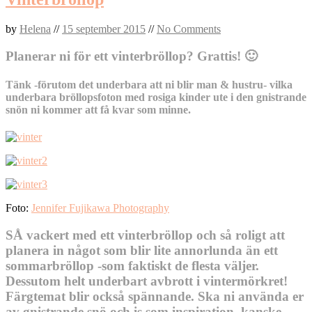
by
Helena
//
15 september 2015
//
No Comments
Planerar ni för ett vinterbröllop? Grattis! 🙂
Tänk -förutom det underbara att ni blir man & hustru- vilka
underbara bröllopsfoton med rosiga kinder ute i den gnistrande
snön ni kommer att få kvar som minne.
Foto:
Jennifer Fujikawa Photography
SÅ vackert med ett vinterbröllop och så roligt att
planera in något som blir lite annorlunda än ett
sommarbröllop -som faktiskt de flesta väljer.
Dessutom helt underbart avbrott i vintermörkret!
Färgtemat blir också spännande. Ska ni använda er
av gnistrande snö och is som inspiration, kanske