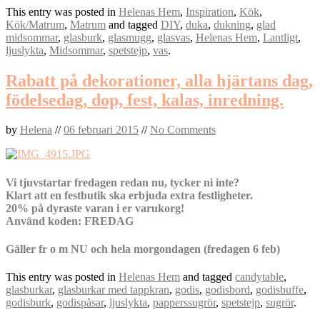
This entry was posted in
Helenas Hem
,
Inspiration
,
Kök
,
Kök/Matrum
,
Matrum
and tagged
DIY
,
duka
,
dukning
,
glad
midsommar
,
glasburk
,
glasmugg
,
glasvas
,
Helenas Hem
,
Lantligt
,
ljuslykta
,
Midsommar
,
spetstejp
,
vas
.
Rabatt på dekorationer, alla hjärtans dag,
födelsedag, dop, fest, kalas, inredning.
by
Helena
//
06 februari 2015
//
No Comments
Vi tjuvstartar fredagen redan nu, tycker ni inte?
Klart att en festbutik ska erbjuda extra festligheter.
20% på dyraste varan i er varukorg!
Använd koden: FREDAG
Gäller fr o m NU och hela morgondagen (fredagen 6 feb)
This entry was posted in
Helenas Hem
and tagged
candytable
,
glasburkar
,
glasburkar med tappkran
,
godis
,
godisbord
,
godisbuffe
,
godisburk
,
godispåsar
,
ljuslykta
,
papperssugrör
,
spetstejp
,
sugrör
.