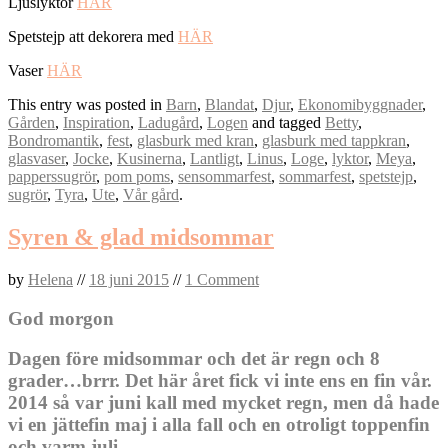
Ljuslyktor
HÄR
Spetstejp att dekorera med
HÄR
Vaser
HÄR
This entry was posted in
Barn
,
Blandat
,
Djur
,
Ekonomibyggnader
,
Gården
,
Inspiration
,
Ladugård
,
Logen
and tagged
Betty
,
Bondromantik
,
fest
,
glasburk med kran
,
glasburk med tappkran
,
glasvaser
,
Jocke
,
Kusinerna
,
Lantligt
,
Linus
,
Loge
,
lyktor
,
Meya
,
papperssugrör
,
pom poms
,
sensommarfest
,
sommarfest
,
spetstejp
,
sugrör
,
Tyra
,
Ute
,
Vår gård
.
Syren & glad midsommar
by
Helena
//
18 juni 2015
//
1 Comment
God morgon
Dagen före midsommar och det är regn och 8
grader…brrr. Det här året fick vi inte ens en fin vår.
2014 så var juni kall med mycket regn, men då hade
vi en jättefin maj i alla fall och en otroligt toppenfin
och varm juli.