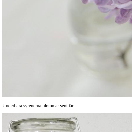
Underbara syrenerna blommar sent iår