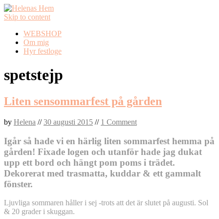
Skip to content
WEBSHOP
Om mig
Hyr festloge
spetstejp
Liten sensommarfest på gården
by
Helena
//
30 augusti 2015
//
1 Comment
Igår så hade vi en härlig liten sommarfest hemma på
gården! Fixade logen och utanför hade jag dukat
upp ett bord och hängt pom poms i trädet.
Dekorerat med trasmatta, kuddar & ett gammalt
fönster.
Ljuvliga sommaren håller i sej -trots att det är slutet på augusti. Sol
& 20 grader i skuggan.