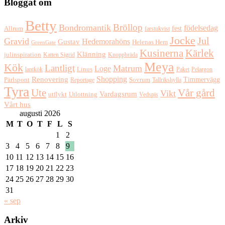
Bloggat om
Betty
Bröllop
Bondromantik
födelsedag
fest
Allrum
farstukvist
Jocke
Jul
Gravid
Hedemorahöns
Gustav
Helenas Hem
GreenGate
Kusinerna
Kärlek
Klänning
julinspiration
Katten Sigrid
Knoppbräda
Meya
Kök
Lantligt
Matrum
Loge
lantkök
Linus
Paket
Pelargon
Shopping
Renovering
Timmervägg
Pärlspont
Reportage
Sovrum
Tallrikshylla
Tyra
Ute
Vår gård
Vikt
Vardagsrum
Utlottning
utflykt
Vedspis
Vårt hus
augusti 2026
M
T
O
T
F
L
S
1
2
3
4
5
6
7
8
9
10
11
12
13
14
15
16
17
18
19
20
21
22
23
24
25
26
27
28
29
30
31
« sep
Arkiv