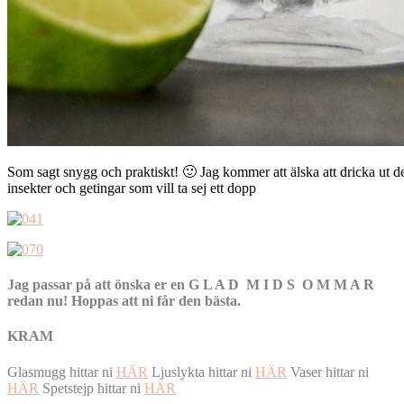
Som sagt snygg och praktiskt! 🙂 Jag kommer att älska att dricka ut d
insekter och getingar som vill ta sej ett dopp
Jag passar på att önska er en G L A D M I D S O M M A R
redan nu! Hoppas att ni får den bästa.
KRAM
Glasmugg hittar ni
HÄR
Ljuslykta hittar ni
HÄR
Vaser hittar ni
HÄR
Spetstejp hittar ni
HÄR