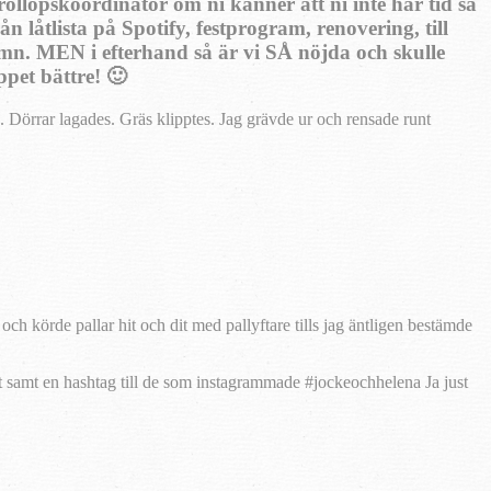
röllopskoordinator om ni känner att ni inte har tid så
ån låtlista på Spotify, festprogram, renovering, till
sömn. MEN i efterhand så är vi SÅ nöjda och skulle
ppet bättre! 🙂
 Dörrar lagades. Gräs klipptes. Jag grävde ur och rensade runt
 körde pallar hit och dit med pallyftare tills jag äntligen bestämde
samt en hashtag till de som instagrammade #jockeochhelena Ja just