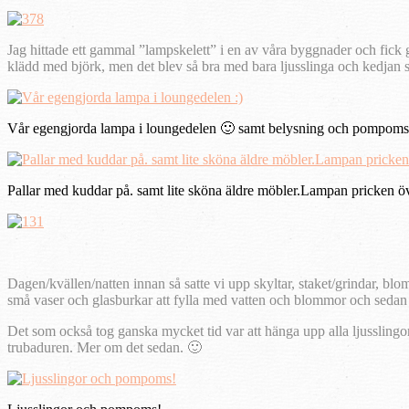
Jag hittade ett gammal ”lampskelett” i en av våra byggnader och fick ge
klädd med björk, men det blev så bra med bara ljusslinga och kedjan so
Vår egengjorda lampa i loungedelen 🙂 samt belysning och pompoms
Pallar med kuddar på. samt lite sköna äldre möbler.Lampan pricken öv
Dagen/kvällen/natten innan så satte vi upp skyltar, staket/grindar, 
små vaser och glasburkar att fylla med vatten och blommor och sedan st
Det som också tog ganska mycket tid var att hänga upp alla ljusslingor 
trubaduren. Mer om det sedan. 🙂