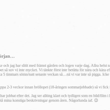
början…
e och jag har slitit med främst gården och logen varje dag. Allra helst 
lopet så sov vi inte mycket. Vi tänkte först inte berätta för nära och kär
 ca 5 timmars sömn/natt senaste veckan så…nä vi var inte så pigga. Icke
pappa 2-3 veckor innan bröllopet (18-åringen sommarjobbade) så vi fick 
har jobbat efter det. Jag ser allting klart och tydligen som en bild/film 
örstå mina konstiga beskrivningar genom åren. Någorlunda iaf. 😉