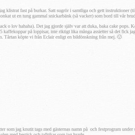
 klistrat fast på burkar. Satt sugrör i samtliga och gett instruktioner (ti
onkat ut en tung gammal snickarbänk (så vacker) som bord till vår brud
tack o lov hahaha). Det jag gjorde själv var att duka, baka cake pops. 
 kaffekoppar på loppisar, inte riktigt lika många assietter så det fick j
n. Tårtan köpte vi från Eclair enligt en bildönskning från mej. 🙂
ter som jag knutit tags med gästernas namn på och festprogram under se
alen med bestick och tallrikar som jag hyrde.