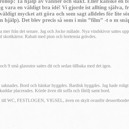
röllop: Ta hjälp av vänner och släkt. Eller kanske en b
vara en väldigt bra idé! Vi gjorde ist allting själva, fr
väldigt mycket att göra och som sagt alldeles för lite 
n hjälp). Det blev precis så som i min ”film” -t o m snä
 mer från det senare. Jag och Jocke målade. Nya vindskivor sattes upp.
d skottkärror. Rabatt med pion och hortensia grävdes.
ch 9 små glasrutor sattes dit och sedan tillbaka med det igen.
aknades. Bord och bänkar byggdes. Bardisk byggdes. Jag hade roligt och
kuddar placerades. Körde även dit soffa och fåtölj samt bord.
pil till WC, FESTLOGEN, VIGSEL, även en skylt ovanför dessertbordet 