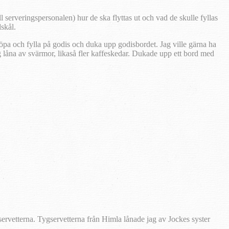
ll serveringspersonalen) hur de ska flyttas ut och vad de skulle fyllas
skål.
Köpa och fylla på godis och duka upp godisbordet. Jag ville gärna ha
ag låna av svärmor, likaså fler kaffeskedar. Dukade upp ett bord med
rvetterna. Tygservetterna från Himla lånade jag av Jockes syster