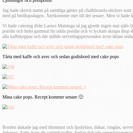
Ljusslingor och pompoms!
Jag hade skrivit namn på samtliga gäster på chalkboards-stickers som jag
med på bröllopsdagen. Återkommer mer till det senare. Men vi hade k
Vi hade catering ifrån Lasses Matstuga så jag gjorde ingen mat själv (
porslin och helst gammal fin udda porslin och vi lyckats skrapa ihop 45
alla kaffekoppar och där ställde serveringspersonalen även tårtan seda
Tårta med kaffe och avec och sedan godisbord med cake pops
Mina cake pops. Recept kommer senare 🙂
Borden dukade jag med blommor och ljuslyktor, dukar, vinglas, servet
Johanna. Satte även dit vattenkaraffer. Sedan dukade serveringsperson