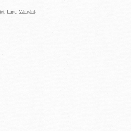
igt
,
Loge
,
Vår gård
.