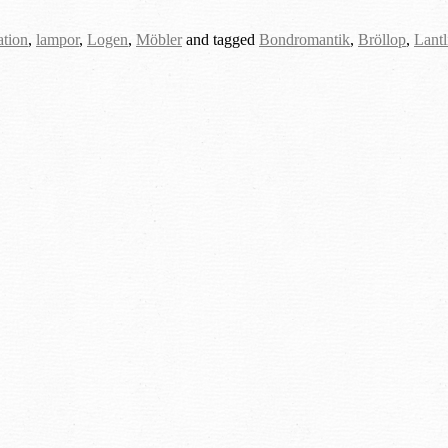
ation
,
lampor
,
Logen
,
Möbler
and tagged
Bondromantik
,
Bröllop
,
Lantl