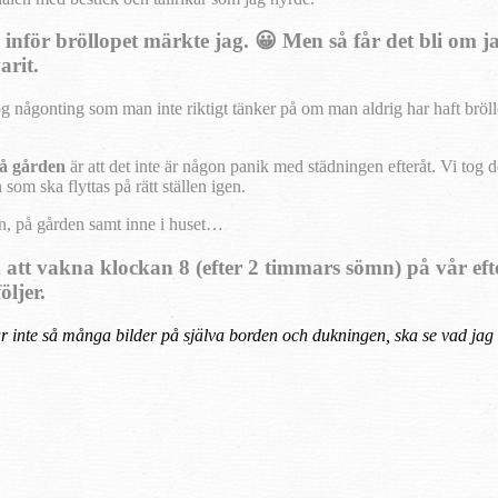
inför bröllopet märkte jag. 😀 Men så får det bli om ja
arit.
nog någonting som man inte riktigt tänker på om man aldrig har haft brö
på gården
är att det inte är någon panik med städningen efteråt. Vi tog 
n som ska flyttas på rätt
ställen igen.
gen, på gården samt inne i huset…
n att vakna klockan 8 (efter 2 timmars sömn) på vår e
öljer.
har inte så många bilder på själva borden och dukningen, ska se vad ja