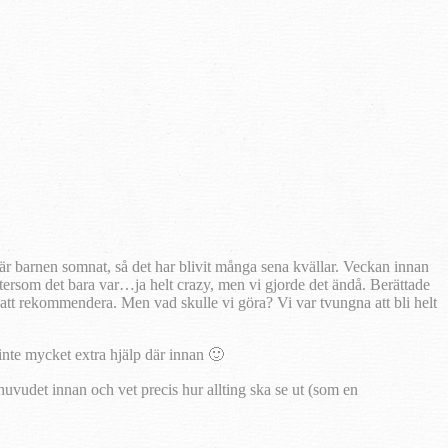
när barnen somnat, så det har blivit många sena kvällar. Veckan innan
a eftersom det bara var…ja helt crazy, men vi gjorde det ändå. Berättade
 att rekommendera. Men vad skulle vi göra? Vi var tvungna att bli helt
inte mycket extra hjälp där innan 🙂
i huvudet innan och vet precis hur allting ska se ut (som en