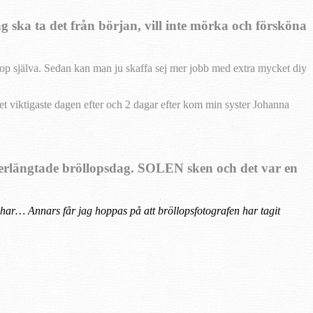
g ska ta det från början, vill inte mörka och försköna
llop själva. Sedan kan man ju skaffa sej mer jobb med extra mycket diy
det viktigaste dagen efter och 2 dagar efter kom min syster Johanna
fterlängtade bröllopsdag. SOLEN sken och det var en
g har… Annars får jag hoppas på att bröllopsfotografen har tagit