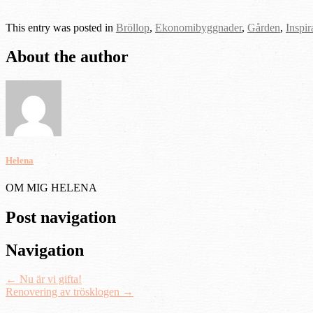
This entry was posted in
Bröllop
,
Ekonomibyggnader
,
Gården
,
Inspir
About the author
Helena
OM MIG HELENA
Post navigation
Navigation
←
Nu är vi gifta!
Renovering av trösklogen
→