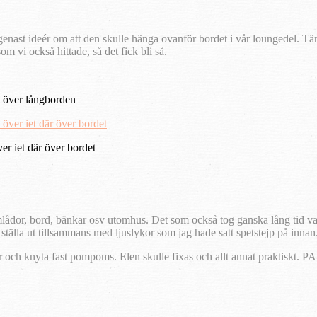
nast ideér om att den skulle hänga ovanför bordet i vår loungedel. Tänkt
m vi också hittade, så det fick bli så.
 över långborden
er iet där över bordet
blomlådor, bord, bänkar osv utomhus. Det som också tog ganska lång tid 
älla ut tillsammans med ljuslykor som jag hade satt spetstejp på innan.
och knyta fast pompoms. Elen skulle fixas och allt annat praktiskt. PA-u