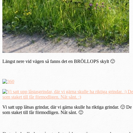
Längst nere vid vägen så fanns det en BRÖLLOPS skylt 🙂
Vi satt upp låtsas grindar, där vi gärna skulle ha riktiga grindar. 🙂 D
som staket till får förmodligen. Nåt sånt. 🙂