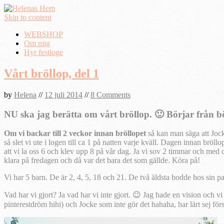
Skip to content
WEBSHOP
Om mig
Hyr festloge
Vårt bröllop, del 1
by
Helena
//
12 juli 2014
//
8 Comments
NU ska jag berätta om vårt bröllop. 🙂 Börjar från 
Om vi backar till 2 veckor innan bröllopet
så kan man säga att Jock
så slet vi ute i logen till ca 1 på natten varje kväll. Dagen innan bröl
att vi la oss 6 och klev upp 8 på vår dag. Ja vi sov 2 timmar och med
klara på fredagen och då var det bara det som gällde. Köra på!
Vi har 5 barn. De är 2, 4, 5, 18 och 21. De två äldsta bodde hos sin 
Vad har vi gjort? Ja vad har vi inte gjort. 😉 Jag hade en vision och vi 
pinterestdröm hihi) och Jocke som inte gör det hahaha, har lärt sej f