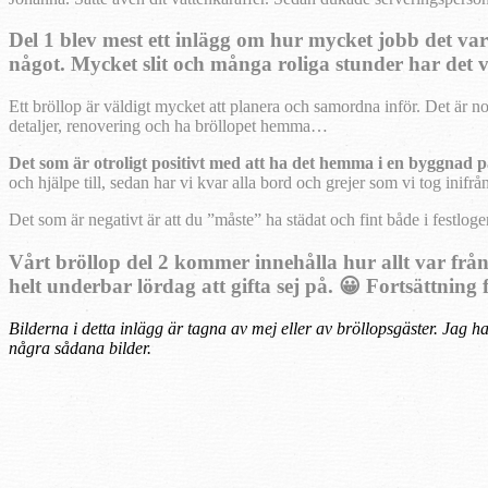
Del 1 blev mest ett inlägg om hur mycket jobb det var 
något. Mycket slit och många roliga stunder har det v
Ett bröllop är väldigt mycket att planera och samordna inför. Det är 
detaljer, renovering och ha bröllopet hemma…
Det som är otroligt positivt med att ha det hemma i en byggnad 
och hjälpe till, sedan har vi kvar alla bord och grejer som vi tog inifrå
Det som är negativt är att du ”måste” ha städat och fint både i festlo
Vårt bröllop del 2 kommer innehålla hur allt var frå
helt underbar lördag att gifta sej på. 😀 Fortsättning f
Bilderna i detta inlägg är tagna av mej eller av bröllopsgäster. Jag 
några sådana bilder.