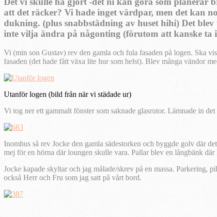
Det vi skulle ha gjort -det ni kan göra som planerar b
att det räcker? Vi hade inget värdpar, men det kan nog 
dukning. (plus snabbstädning av huset hihi) Det blev 
inte vilja ändra på någonting (förutom att kanske ta i
Vi (min son Gustav) rev den gamla och fula fasaden på logen. Ska visa
fasaden (det hade fått växa lite hur som helst). Blev många vändor me
Utanför logen (bild från när vi städade ur)
Vi tog ner ett gammalt fönster som saknade glasrutor. Lämnade in det o
Inomhus så rev Jocke den gamla sädestorken och byggde golv där det s
mej för en hörna där loungen skulle vara. Pallar blev en långbänk där 
Jocke kapade skyltar och jag målade/skrev på en massa. Parkering, 
också Herr och Fru som jag satt på vårt bord.