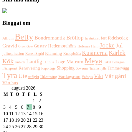
Bloggat om
Betty
Bröllop
Bondromantik
födelsedag
fest
Allrum
farstukvist
Jocke
Jul
Gravid
Hedemorahöns
Gustav
Helenas Hem
GreenGate
Kusinerna
Kärlek
Klänning
julinspiration
Katten Sigrid
Knoppbräda
Meya
Kök
Lantligt
Matrum
Loge
lantkök
Linus
Paket
Pelargon
Shopping
Renovering
Timmervägg
Pärlspont
Reportage
Sovrum
Tallrikshylla
Tyra
Ute
Vår gård
Vikt
Vardagsrum
Utlottning
utflykt
Vedspis
Vårt hus
augusti 2026
M
T
O
T
F
L
S
1
2
3
4
5
6
7
8
9
10
11
12
13
14
15
16
17
18
19
20
21
22
23
24
25
26
27
28
29
30