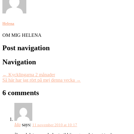
Helena
OM MIG HELENA
Post navigation
Navigation
←
Kycklingarna 2 månader
Så här har jag rört på mej denna vecka
→
6 comments
Ida
says:
11 november 2010 at 10:17