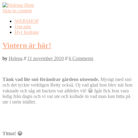
Skip to content
WEBSHOP
Om mig
Hyr festloge
Vintern är här!
by
Helena
//
11 november 2010
//
6 Comments
Tänk vad lite snö förändrar gårdens utseende.
Mysigt med snö
och det tyckte verkligen Betty också. Oj vad glad hon blev när hon
vaknade och såg att backen var alldeles vit! 😀 Igår fick hon vara
ledig från dagis och vi var ute och kollade in vad man kan hitta på
ute i snön istället.
Tittut! 😀