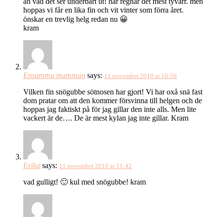
åh vad det ser underbart ut! här regnar det mest tyvärr. men
hoppas vi får en lika fin och vit vinter som förra året.
önskar en trevlig helg redan nu 😀
kram
Ensamma mamman
says:
11 november 2010 at 10:56
Vilken fin snögubbe sötnosen har gjort! Vi har oxå snä fast
dom pratar om att den kommer försvinna till helgen och de
hoppas jag faktiskt på för jag gillar den inte alls. Men lite
vackert är de…. De är mest kylan jag inte gillar. Kram
Erika
says:
11 november 2010 at 11:42
vad gulligt! 🙂 kul med snögubbe! kram