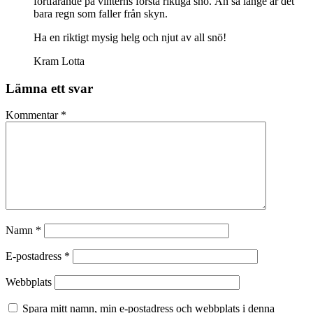
fortfarande på vinterns första riktiga snö. Än så länge är det
bara regn som faller från skyn.
Ha en riktigt mysig helg och njut av all snö!
Kram Lotta
Lämna ett svar
Kommentar
*
Namn
*
E-postadress
*
Webbplats
Spara mitt namn, min e-postadress och webbplats i denna