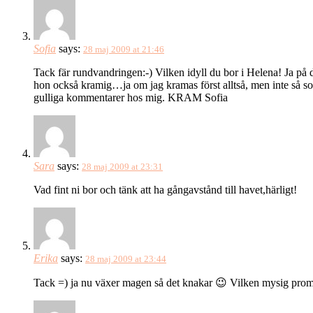
Sofia
says:
28 maj 2009 at 21:46
Tack fär rundvandringen:-) Vilken idyll du bor i Helena! Ja på d
hon också kramig…ja om jag kramas först alltså, men inte så som 
gulliga kommentarer hos mig. KRAM Sofia
Sara
says:
28 maj 2009 at 23:31
Vad fint ni bor och tänk att ha gångavstånd till havet,härligt!
Erika
says:
28 maj 2009 at 23:44
Tack =) ja nu växer magen så det knakar 😉 Vilken mysig prome