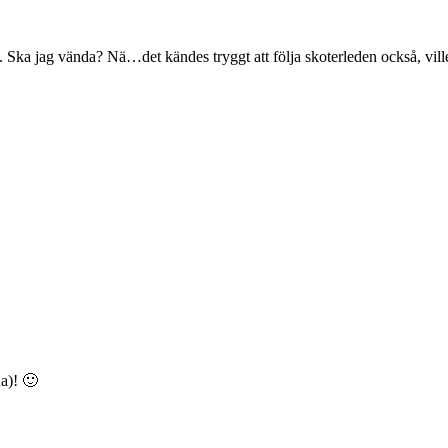
l. Ska jag vända? Nä…det kändes tryggt att följa skoterleden också, ville 
na)! 🙂