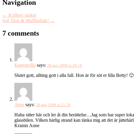
Post
Navigation
navigation
←
Koffert i köket
Sol, Dop & Muffinsbak!
→
7 comments
Kamomilla
says:
28 maj 2009 at 20:18
Slutet gott, allting gott i alla fall. Hon är för söt er lilla Betty! 🙂
Anne
says:
28 maj 2009 at 21:29
Haha sitter här och ler åt din berättelse…Jag som har super lo
glassbilen. Vilken härlig strand kan tänka mig att det är jättehärli
Kramis Anne