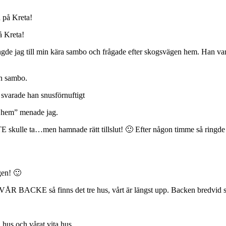
på Kreta!
ingde jag till min kära sambo och frågade efter skogsvägen hem. Han va
in sambo.
” svarade han snusförnuftigt
id hem” menade jag.
E skulle ta…men hamnade rätt tillslut! 🙂 Efter någon timme så ringde 
gen! 🙂
På VÅR BACKE så finns det tre hus, vårt är längst upp. Backen bredvid
 hus och vårat vita hus.