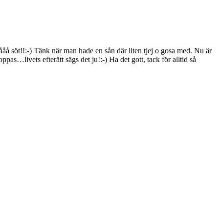
ååå söt!!:-) Tänk när man hade en sån där liten tjej o gosa med. Nu är
s…livets efterätt sägs det ju!:-) Ha det gott, tack för alltid så