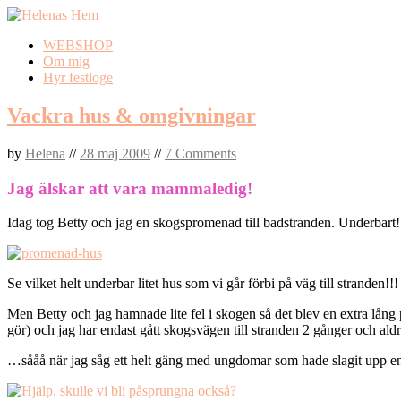
Skip
WEBSHOP
to
Om mig
content
Hyr festloge
Vackra hus & omgivningar
by
Helena
//
28 maj 2009
//
7 Comments
Jag älskar att vara mammaledig!
Idag tog Betty och jag en skogspromenad till badstranden. Underbart!
Se vilket helt underbar litet hus som vi går förbi på väg till stranden
Men Betty och jag hamnade lite fel i skogen så det blev en extra lång
gör) och jag har endast gått skogsvägen till stranden 2 gånger och ald
…sååå när jag såg ett helt gäng med ungdomar som hade slagit upp en 