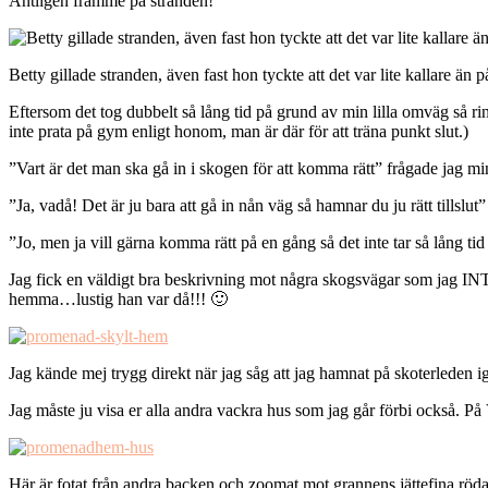
Äntligen framme på stranden!
Betty gillade stranden, även fast hon tyckte att det var lite kallare än 
Eftersom det tog dubbelt så lång tid på grund av min lilla omväg så r
inte prata på gym enligt honom, man är där för att träna punkt slut.)
”Vart är det man ska gå in i skogen för att komma rätt” frågade jag m
”Ja, vadå! Det är ju bara att gå in nån väg så hamnar du ju rätt tillslut
”Jo, men ja vill gärna komma rätt på en gång så det inte tar så lång t
Jag fick en väldigt bra beskrivning mot några skogsvägar som jag INT
hemma…lustig han var då!!! 🙂
Jag kände mej trygg direkt när jag såg att jag hamnat på skoterleden i
Jag måste ju visa er alla andra vackra hus som jag går förbi också. 
Här är fotat från andra backen och zoomat mot grannens jättefina röda