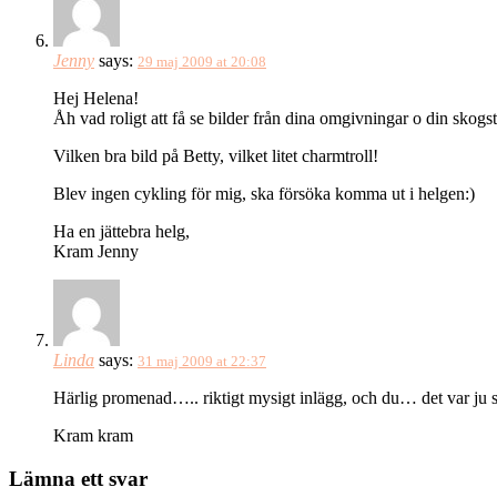
Jenny
says:
29 maj 2009 at 20:08
Hej Helena!
Åh vad roligt att få se bilder från dina omgivningar o din skogstu
Vilken bra bild på Betty, vilket litet charmtroll!
Blev ingen cykling för mig, ska försöka komma ut i helgen:)
Ha en jättebra helg,
Kram Jenny
Linda
says:
31 maj 2009 at 22:37
Härlig promenad….. riktigt mysigt inlägg, och du… det var ju sko
Kram kram
Lämna ett svar