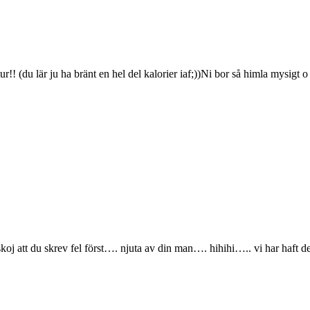
r!! (du lär ju ha bränt en hel del kalorier iaf;))Ni bor så himla mysigt o
j att du skrev fel först…. njuta av din man…. hihihi….. vi har haft det 