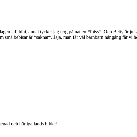
agen iaf, hihi, annat tycker jag nog på natten *fniss*. Och Betty är ju s
små bebisar är *saknar*. Jaja, man får väl barnbarn nångång får vi hoppa
nad och härliga lands bilder!