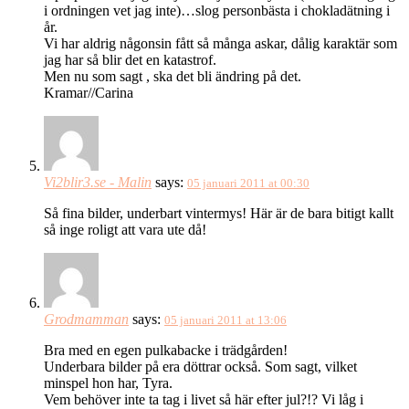
i ordningen vet jag inte)…slog personbästa i chokladätning i
år.
Vi har aldrig någonsin fått så många askar, dålig karaktär som
jag har så blir det en katastrof.
Men nu som sagt , ska det bli ändring på det.
Kramar//Carina
Vi2blir3.se - Malin
says:
05 januari 2011 at 00:30
Så fina bilder, underbart vintermys! Här är de bara bitigt kallt
så inge roligt att vara ute då!
Grodmamman
says:
05 januari 2011 at 13:06
Bra med en egen pulkabacke i trädgården!
Underbara bilder på era döttrar också. Som sagt, vilket
minspel hon har, Tyra.
Vem behöver inte ta tag i livet så här efter jul?!? Vi låg i