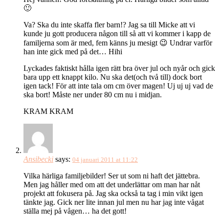
🙂
Va? Ska du inte skaffa fler barn!? Jag sa till Micke att vi
kunde ju gott producera någon till så att vi kommer i kapp de
familjerna som är med, fem känns ju mesigt 😉 Undrar varför
han inte gick med på det… Hihi
Lyckades faktiskt hålla igen rätt bra över jul och nyår och gick
bara upp ett knappt kilo. Nu ska det(och två till) dock bort
igen tack! För att inte tala om cm över magen! Uj uj uj vad de
ska bort! Måste ner under 80 cm nu i midjan.
KRAM KRAM
Ansibecki
says:
04 januari 2011 at 11:22
Vilka härliga familjebilder! Ser ut som ni haft det jättebra.
Men jag håller med om att det underlättar om man har nåt
projekt att fokusera på. Jag ska också ta tag i min vikt igen
tänkte jag. Gick ner lite innan jul men nu har jag inte vågat
ställa mej på vågen… ha det gott!