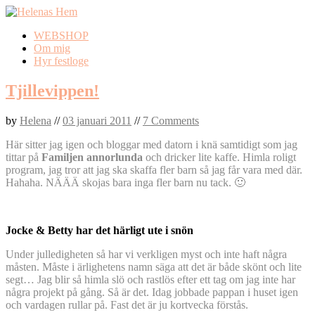
Skip
WEBSHOP
to
Om mig
content
Hyr festloge
Tjillevippen!
by
Helena
//
03 januari 2011
//
7 Comments
Här sitter jag igen och bloggar med datorn i knä samtidigt som jag
tittar på
Familjen annorlunda
och dricker lite kaffe. Himla roligt
program, jag tror att jag ska skaffa fler barn så jag får vara med där.
Hahaha. NÄÄÄ skojas bara inga fler barn nu tack. 🙂
Jocke & Betty har det härligt ute i snön
Under julledigheten så har vi verkligen myst och inte haft några
måsten. Måste i ärlighetens namn säga att det är både skönt och lite
segt… Jag blir så himla slö och rastlös efter ett tag om jag inte har
några projekt på gång. Så är det. Idag jobbade pappan i huset igen
och vardagen rullar på. Fast det är ju kortvecka förstås.