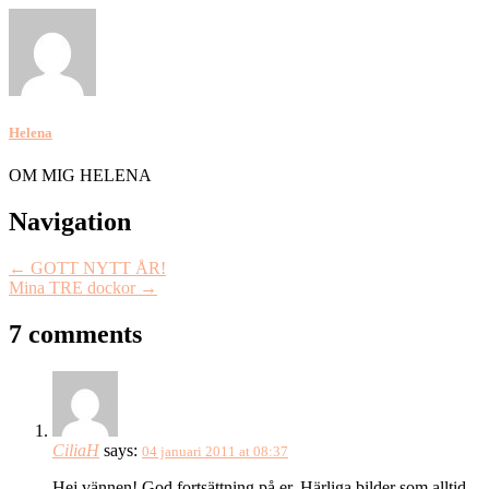
Helena
OM MIG HELENA
Post
Navigation
navigation
←
GOTT NYTT ÅR!
Mina TRE dockor
→
7 comments
CiliaH
says:
04 januari 2011 at 08:37
Hej vännen! God fortsättning på er. Härliga bilder som alltid