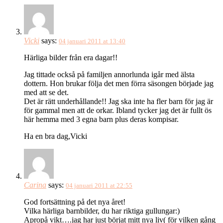
Vicki
says:
04 januari 2011 at 13:40
Härliga bilder från era dagar!!
Jag tittade också på familjen annorlunda igår med älsta
dottern. Hon brukar följa det men förra säsongen började jag
med att se det.
Det är rätt underhållande!! Jag ska inte ha fler barn för jag är
för gammal men att de orkar. Ibland tycker jag det är fullt ös
här hemma med 3 egna barn plus deras kompisar.
Ha en bra dag,Vicki
Carina
says:
04 januari 2011 at 22:55
God fortsättning på det nya året!
Vilka härliga barnbilder, du har riktiga gullungar:)
Apropå vikt….jag har just börjat mitt nya liv( för vilken gång