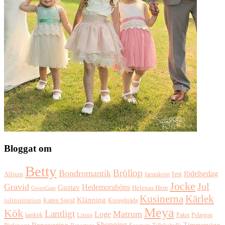
Bloggat om
Betty
Bröllop
Bondromantik
födelsedag
fest
Allrum
farstukvist
Jocke
Jul
Gravid
Hedemorahöns
Gustav
Helenas Hem
GreenGate
Kusinerna
Kärlek
Klänning
julinspiration
Katten Sigrid
Knoppbräda
Meya
Kök
Lantligt
Matrum
Loge
lantkök
Linus
Paket
Pelargon
Shopping