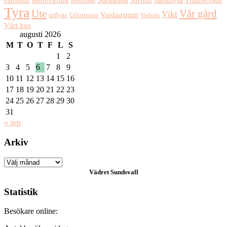
Renovering
Timmervägg
Pärlspont
Reportage
Sovrum
Tallrikshylla
Tyra
Ute
Vår gård
Vikt
Vardagsrum
Utlottning
utflykt
Vedspis
Vårt hus
augusti 2026
M
T
O
T
F
L
S
1
2
3
4
5
6
7
8
9
10
11
12
13
14
15
16
17
18
19
20
21
22
23
24
25
26
27
28
29
30
31
« sep
Arkiv
Arkiv
Vädret
Sundsvall
Statistik
Besökare online: