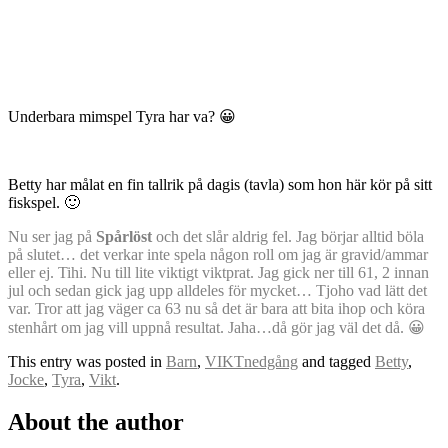
Underbara mimspel Tyra har va? 😀
Betty har målat en fin tallrik på dagis (tavla) som hon här kör på sitt
fiskspel. 🙂
Nu ser jag på
Spårlöst
och det slår aldrig fel. Jag börjar alltid böla
på slutet… det verkar inte spela någon roll om jag är gravid/ammar
eller ej. Tihi. Nu till lite viktigt viktprat. Jag gick ner till 61, 2 innan
jul och sedan gick jag upp alldeles för mycket… Tjoho vad lätt det
var. Tror att jag väger ca 63 nu så det är bara att bita ihop och köra
stenhårt om jag vill uppnå resultat. Jaha…då gör jag väl det då. 😀
This entry was posted in
Barn
,
VIKTnedgång
and tagged
Betty
,
Jocke
,
Tyra
,
Vikt
.
About the author