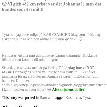
🙂 Vi gick 4½ km (visst var det Johanna?) men det
kändes som 4½ mil!!!
Tyra och jag hade roligt på BABYSÅNGEN idag som alltid. Jag
älskar att sjunga och hon älskar att lyssna -perfekt! 😉
Ni missar väl inte min utlottning av denna klänning? (Klicka på
bilden för att komma till utlottningen)
Sista dagen att vara med är på lördag.
På lördag har vi DOP
också.
Denna gång ska vi väl inte behöva ställa in… Vi håller
tummarna för att allt flyter på. Annars så pågår julstöket för fullt i
hemmet. Kommer
apelsin/kryddnejlika/pepparkakor/kanel/granris/glögg/hyacinter/stearin
i-kamin doften ut även till er? 😀
Älskar julens dofter!
This entry was posted in
Barn
and tagged
Kusinerna
,
Tyra
.