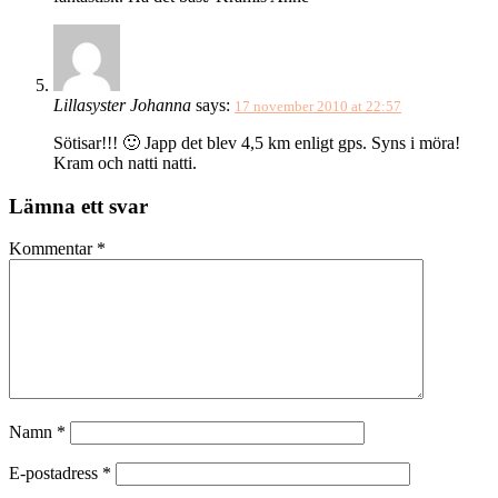
Lillasyster Johanna
says:
17 november 2010 at 22:57
Sötisar!!! 🙂 Japp det blev 4,5 km enligt gps. Syns i möra!
Kram och natti natti.
Lämna ett svar
Kommentar
*
Namn
*
E-postadress
*