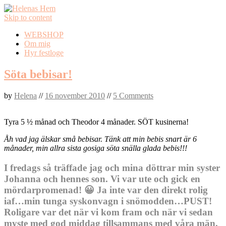
Skip to content
WEBSHOP
Om mig
Hyr festloge
Söta bebisar!
by
Helena
//
16 november 2010
//
5 Comments
Tyra 5 ½ månad och Theodor 4 månader. SÖT kusinerna!
Åh vad jag älskar små bebisar. Tänk att min bebis snart är 6
månader, min allra sista gosiga söta snälla glada bebis!!!
I fredags så träffade jag och mina döttrar min syster
Johanna och hennes son. Vi var ute och gick en
mördarpromenad! 😀 Ja inte var den direkt rolig
iaf…min tunga syskonvagn i snömodden…PUST!
Roligare var det när vi kom fram och när vi sedan
myste med god middag tillsammans med våra män.