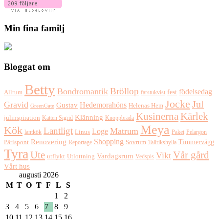
Min fina familj
Bloggat om
Betty
Bröllop
Bondromantik
födelsedag
fest
Allrum
farstukvist
Jocke
Jul
Gravid
Hedemorahöns
Gustav
Helenas Hem
GreenGate
Kusinerna
Kärlek
Klänning
julinspiration
Katten Sigrid
Knoppbräda
Meya
Kök
Lantligt
Matrum
Loge
lantkök
Linus
Paket
Pelargon
Shopping
Renovering
Timmervägg
Pärlspont
Reportage
Sovrum
Tallrikshylla
Tyra
Ute
Vår gård
Vikt
Vardagsrum
Utlottning
utflykt
Vedspis
Vårt hus
augusti 2026
M
T
O
T
F
L
S
1
2
3
4
5
6
7
8
9
10
11
12
13
14
15
16