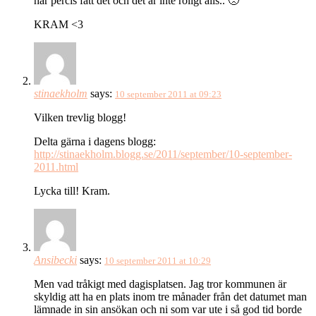
har percis fått det och det är inte roligt alls.. 🙁
KRAM <3
stinaekholm
says:
10 september 2011 at 09:23
Vilken trevlig blogg!
Delta gärna i dagens blogg:
http://stinaekholm.blogg.se/2011/september/10-september-
2011.html
Lycka till! Kram.
Ansibecki
says:
10 september 2011 at 10:29
Men vad tråkigt med dagisplatsen. Jag tror kommunen är
skyldig att ha en plats inom tre månader från det datumet man
lämnade in sin ansökan och ni som var ute i så god tid borde