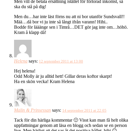
Men vill de betala ersättning istället för förlorad inkomst, så
ska du stå på dig!
Men du…har inte läst förns nu att ni bor utanför Sundsvall!!
Mää…då bor vi ju inte så långt ifrån varann! Hihi..
Bodde för lääänge sen i Timrå…DET gör jag inte om…höhö.
Kram å klapp då!
Helena
says:
12 september 2011 at 13:00
Hej helena!
Odd Molly är ju alltid hett! Gillar deras koftor skarpt!
Ha en skön vecka! Kram Helena
Malin & Prinsessan
says:
14 september 2011 at 22:05
Tack för din härliga kommentar 🙂 Visst kan man få helt olika
uppfattningar genom att läsa en blogg och sedan se en person
live. Men härligt att det var åt det positiva hållet, hihi 🙂