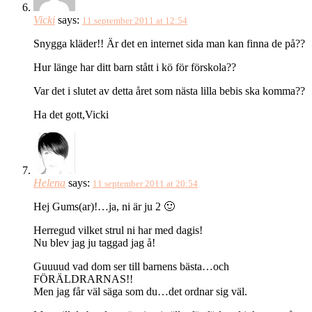
Vicki
says:
11 september 2011 at 12:54
Snygga kläder!! Är det en internet sida man kan finna de på??
Hur länge har ditt barn stått i kö för förskola??
Var det i slutet av detta året som nästa lilla bebis ska komma??
Ha det gott,Vicki
Helena
says:
11 september 2011 at 20:54
Hej Gums(ar)!…ja, ni är ju 2 🙂
Herregud vilket strul ni har med dagis!
Nu blev jag ju taggad jag å!
Guuuud vad dom ser till barnens bästa…och
FÖRÄLDRARNAS!!
Men jag får väl säga som du…det ordnar sig väl.