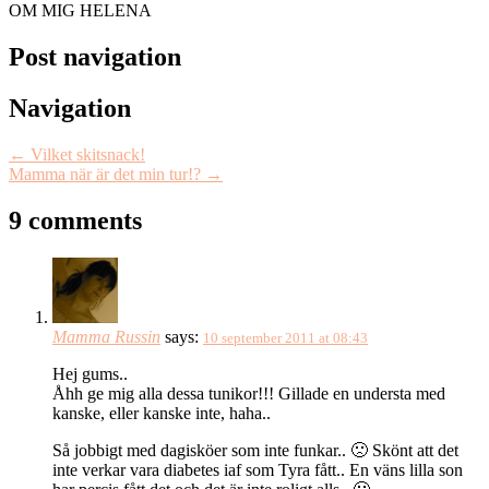
OM MIG HELENA
Post navigation
Navigation
←
Vilket skitsnack!
Mamma när är det min tur!?
→
9 comments
Mamma Russin
says:
10 september 2011 at 08:43
Hej gums..
Åhh ge mig alla dessa tunikor!!! Gillade en understa med
kanske, eller kanske inte, haha..
Så jobbigt med dagisköer som inte funkar.. 🙁 Skönt att det
inte verkar vara diabetes iaf som Tyra fått.. En väns lilla son