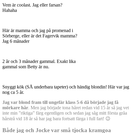
Vem är coolast. Jag eller farsan?
Hahaha
Här är mamma och jag på promenad i
Sörberge, eller är det Fagervik mamma?
Jag 6 månader
2 år och 3 månader gammal. Exakt lika
gammal som Betty är nu.
Snyggt kök (SÅ underbara tapeter) och händig blondin! Här var jag
nog ca 5 år.
Jag var blond fram till ungefär klass 5-6 då började jag få
mörkare hår
. Men jag började tona håret redan vid 15 år så jag vet
inte min ”riktiga” färg egentligen och sedan jag såg mitt första gråa
hårstrå vid 18 år så har jag bara fortsatt färga i full fart! 😉
Både jag och Jocke var små tjocka kramgoa