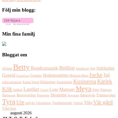
Följ min blogg:
Min fina familj
Bloggat om
Betty
Bröllop
Bondromantik
födelsedag
fest
Allrum
farstukvist
Jocke
Jul
Gravid
Hedemorahöns
Gustav
Helenas Hem
GreenGate
Kusinerna
Kärlek
Klänning
julinspiration
Katten Sigrid
Knoppbräda
Meya
Kök
Lantligt
Matrum
Loge
lantkök
Linus
Paket
Pelargon
Shopping
Renovering
Timmervägg
Pärlspont
Reportage
Sovrum
Tallrikshylla
Tyra
Ute
Vår gård
Vikt
Vardagsrum
Utlottning
utflykt
Vedspis
Vårt hus
augusti 2026