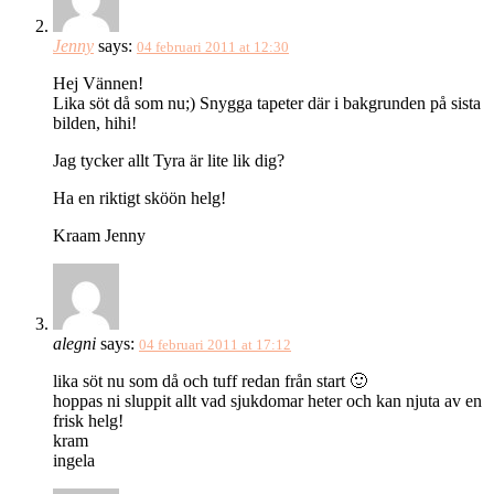
Jenny
says:
04 februari 2011 at 12:30
Hej Vännen!
Lika söt då som nu;) Snygga tapeter där i bakgrunden på sista
bilden, hihi!
Jag tycker allt Tyra är lite lik dig?
Ha en riktigt sköön helg!
Kraam Jenny
alegni
says:
04 februari 2011 at 17:12
lika söt nu som då och tuff redan från start 🙂
hoppas ni sluppit allt vad sjukdomar heter och kan njuta av en
frisk helg!
kram
ingela