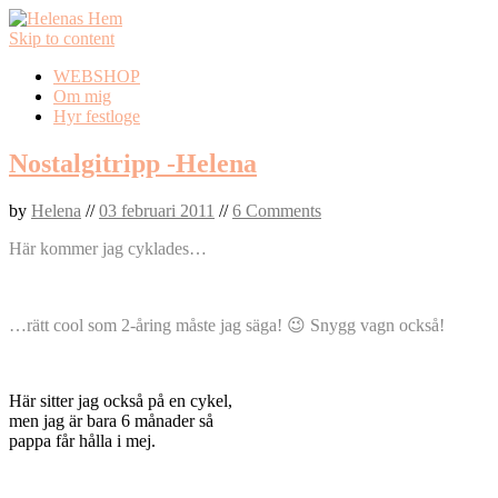
Skip to content
WEBSHOP
Om mig
Hyr festloge
Nostalgitripp -Helena
by
Helena
//
03 februari 2011
//
6 Comments
Här kommer jag cyklades…
…rätt cool som 2-åring måste jag säga! 😉 Snygg vagn också!
Här sitter jag också på en cykel,
men jag är bara 6 månader så
pappa får hålla i mej.