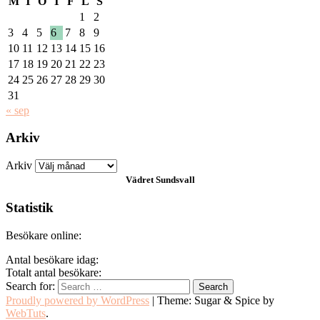
M
T
O
T
F
L
S
1
2
3
4
5
6
7
8
9
10
11
12
13
14
15
16
17
18
19
20
21
22
23
24
25
26
27
28
29
30
31
« sep
Arkiv
Arkiv
Vädret
Sundsvall
Statistik
Besökare online:
Antal besökare idag:
Totalt antal besökare:
Search for:
Proudly powered by WordPress
|
Theme: Sugar & Spice by
WebTuts
.