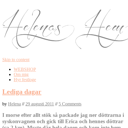
Skip to content
WEBSHOP
Om mig
Hyr festloge
Lediga dagar
by
Helena
//
29 augusti 2011
//
5 Comments
I morse efter allt stök så packade jag ner döttrarna i
syskonvagnen och gick till Erica och hennes döttrar
(ca 2 km). Myste där hela dagen och kom inte hem