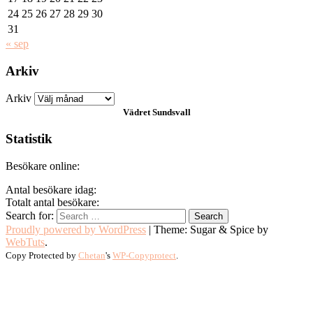
24
25
26
27
28
29
30
31
« sep
Arkiv
Arkiv
Vädret
Sundsvall
Statistik
Besökare online:
Antal besökare idag:
Totalt antal besökare:
Search for:
Proudly powered by WordPress
|
Theme: Sugar & Spice by
WebTuts
.
Copy Protected by
Chetan
's
WP-Copyprotect
.