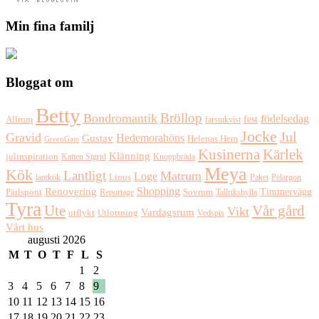
Min fina familj
Bloggat om
Betty
Bröllop
Bondromantik
födelsedag
fest
Allrum
farstukvist
Jocke
Jul
Gravid
Hedemorahöns
Gustav
Helenas Hem
GreenGate
Kusinerna
Kärlek
Klänning
julinspiration
Katten Sigrid
Knoppbräda
Meya
Kök
Lantligt
Matrum
Loge
lantkök
Linus
Paket
Pelargon
Shopping
Renovering
Timmervägg
Pärlspont
Reportage
Sovrum
Tallrikshylla
Tyra
Ute
Vår gård
Vikt
Vardagsrum
Utlottning
utflykt
Vedspis
Vårt hus
augusti 2026
M
T
O
T
F
L
S
1
2
3
4
5
6
7
8
9
10
11
12
13
14
15
16
17
18
19
20
21
22
23