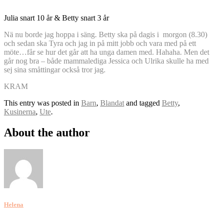
Julia snart 10 år & Betty snart 3 år
Nä nu borde jag hoppa i säng. Betty ska på dagis i morgon (8.30)
och sedan ska Tyra och jag in på mitt jobb och vara med på ett
möte…får se hur det går att ha unga damen med. Hahaha. Men det
går nog bra – både mammalediga Jessica och Ulrika skulle ha med
sej sina småttingar också tror jag.
KRAM
This entry was posted in
Barn
,
Blandat
and tagged
Betty
,
Kusinerna
,
Ute
.
About the author
Helena