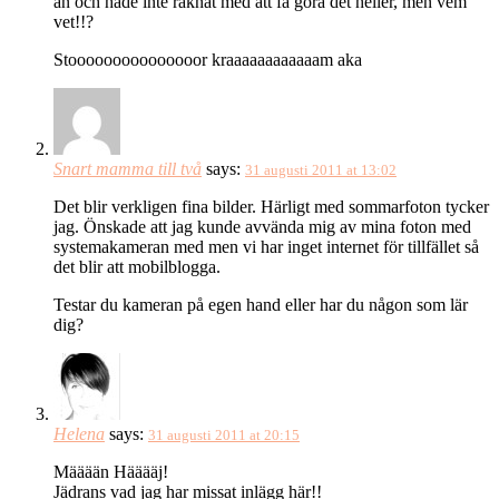
än och hade inte räknat med att få göra det heller, men vem
vet!!?
Stooooooooooooooor kraaaaaaaaaaaam aka
Snart mamma till två
says:
31 augusti 2011 at 13:02
Det blir verkligen fina bilder. Härligt med sommarfoton tycker
jag. Önskade att jag kunde avvända mig av mina foton med
systemakameran med men vi har inget internet för tillfället så
det blir att mobilblogga.
Testar du kameran på egen hand eller har du någon som lär
dig?
Helena
says:
31 augusti 2011 at 20:15
Määään Hääääj!
Jädrans vad jag har missat inlägg här!!