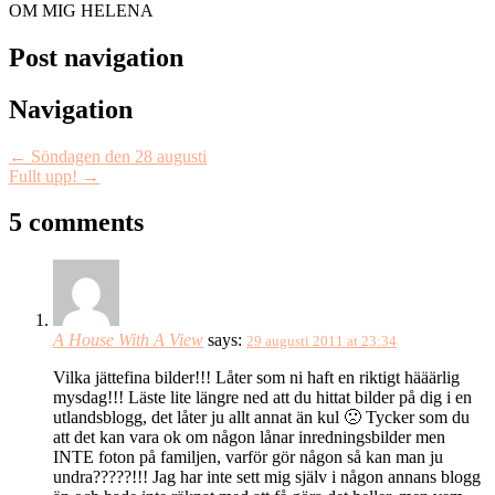
OM MIG HELENA
Post navigation
Navigation
←
Söndagen den 28 augusti
Fullt upp!
→
5 comments
A House With A View
says:
29 augusti 2011 at 23:34
Vilka jättefina bilder!!! Låter som ni haft en riktigt hääärlig
mysdag!!! Läste lite längre ned att du hittat bilder på dig i en
utlandsblogg, det låter ju allt annat än kul 🙁 Tycker som du
att det kan vara ok om någon lånar inredningsbilder men
INTE foton på familjen, varför gör någon så kan man ju
undra?????!!! Jag har inte sett mig själv i någon annans blogg