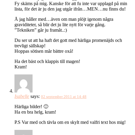
Fy skäms på mig. Kanske för att fu inte var upplagd på min
lista, för det är ju den jag utgår ifrån…MEN…nu finns du!
Å jag håller med…även om man plöjt igenom några
graviditeter, så blir det ju lite nytt för varje gång.
”Tekniken” går ju framåt..:)
Du ser ut att ha haft det gott med härliga promenäjds och
trevligt sällskap!
Hoppas sötisen mår bättre oxå!
Ha det bäst och klappis till magen!
Kram!
Isabelle
says:
02 september 2011 at 14:48
Härliga bilder! 🙂
Ha en bra helg, kram!
P.S Var med och tävla om en skylt med valfri text hos mig!