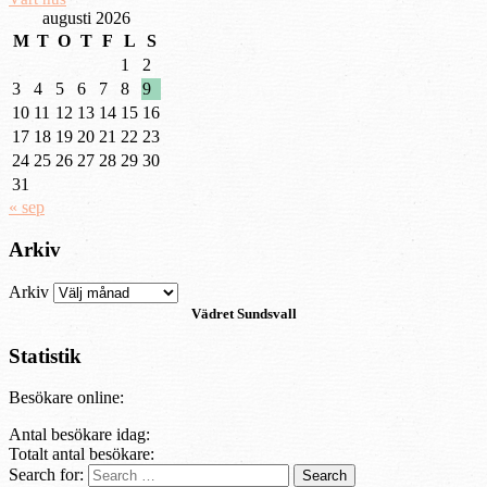
augusti 2026
M
T
O
T
F
L
S
1
2
3
4
5
6
7
8
9
10
11
12
13
14
15
16
17
18
19
20
21
22
23
24
25
26
27
28
29
30
31
« sep
Arkiv
Arkiv
Vädret
Sundsvall
Statistik
Besökare online:
Antal besökare idag:
Totalt antal besökare:
Search for: