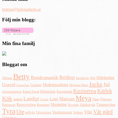
helena@helenashem.se
Följ min blogg:
Min fina familj
Bloggat om
Betty
Bröllop
Bondromantik
födelsedag
fest
Allrum
farstukvist
Jocke
Jul
Gravid
Hedemorahöns
Gustav
Helenas Hem
GreenGate
Kusinerna
Kärlek
Klänning
julinspiration
Katten Sigrid
Knoppbräda
Meya
Kök
Lantligt
Matrum
Loge
lantkök
Linus
Paket
Pelargon
Shopping
Renovering
Timmervägg
Pärlspont
Reportage
Sovrum
Tallrikshylla
Tyra
Ute
Vår gård
Vikt
Vardagsrum
Utlottning
utflykt
Vedspis
Vårt hus