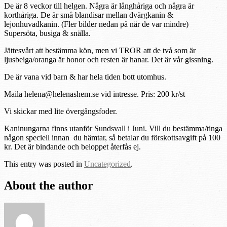
De är 8 veckor till helgen. Några är långhåriga och några är
korthåriga. De är små blandisar mellan dvärgkanin &
lejonhuvadkanin. (Fler bilder nedan på när de var mindre)
Supersöta, busiga & snälla.
Jättesvårt att bestämma kön, men vi TROR att de två som är
ljusbeiga/oranga är honor och resten är hanar. Det är vår gissning.
De är vana vid barn & har hela tiden bott utomhus.
Maila helena@helenashem.se vid intresse. Pris: 200 kr/st
Vi skickar med lite övergångsfoder.
Kaninungarna finns utanför Sundsvall i Juni. Vill du bestämma/tinga
någon speciell innan du hämtar, så betalar du förskottsavgift på 100
kr. Det är bindande och beloppet återfås ej.
This entry was posted in
Uncategorized
.
About the author