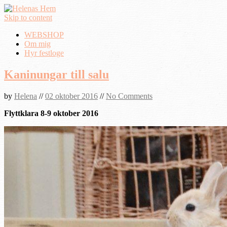
Skip to content
WEBSHOP
Om mig
Hyr festloge
Kaninungar till salu
by
Helena
//
02 oktober 2016
//
No Comments
Flyttklara 8-9 oktober 2016