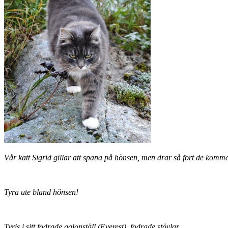
Vår katt Sigrid gillar att spana på hönsen, men drar så fort de komme
Tyra ute bland hönsen!
Tyris i sitt fodrade galonställ (Everest), fodrade stövlar