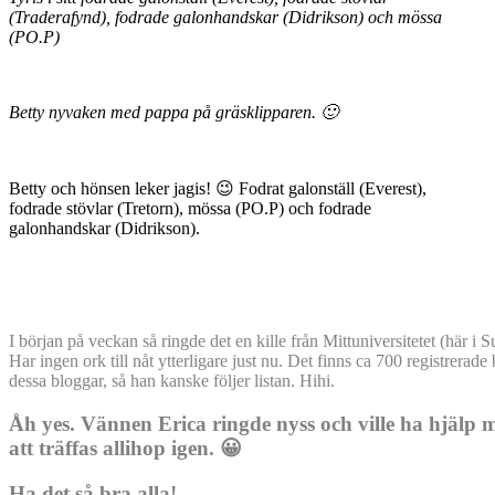
(Traderafynd), fodrade galonhandskar (Didrikson) och mössa
(PO.P)
Betty nyvaken med pappa på gräsklipparen. 🙂
Betty och hönsen leker jagis! 😉 Fodrat galonställ (Everest),
fodrade stövlar (Tretorn), mössa (PO.P) och fodrade
galonhandskar (Didrikson).
I början på veckan så ringde det en kille från Mittuniversitetet (här i
Har ingen ork till nåt ytterligare just nu. Det finns ca 700 registrer
dessa bloggar, så han kanske följer listan. Hihi.
Åh yes. Vännen Erica ringde nyss och ville ha hjälp m
att träffas allihop igen. 😀
Ha det så bra alla!