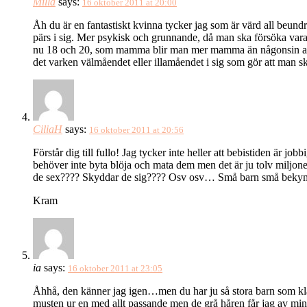
Milla
says:
16 oktober 2011 at 20:00
Åh du är en fantastiskt kvinna tycker jag som är värd all beundr
pärs i sig. Mer psykisk och grunnande, då man ska försöka vara
nu 18 och 20, som mamma blir man mer mamma än någonsin av någo
det varken välmåendet eller illamåendet i sig som gör att man s
CiliaH
says:
16 oktober 2011 at 20:56
Förstår dig till fullo! Jag tycker inte heller att bebistiden är j
behöver inte byta blöja och mata dem men det är ju tolv miljone
de sex???? Skyddar de sig???? Osv osv… Små barn små bekym
Kram
ia
says:
16 oktober 2011 at 23:05
Åhhå, den känner jag igen…men du har ju så stora barn som klar
musten ur en med allt passande men de grå håren får jag av mi