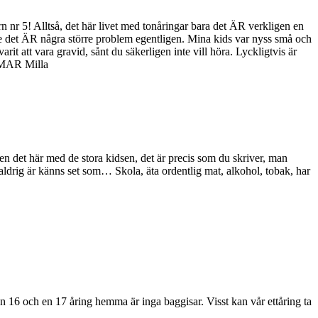
n nr 5! Alltså, det här livet med tonåringar bara det ÄR verkligen en
ke det ÄR några större problem egentligen. Mina kids var nyss små och
att vara gravid, sånt du säkerligen inte vill höra. Lyckligtvis är
RAMAR Milla
. Sen det här med de stora kidsen, det är precis som du skriver, man
aldrig är känns set som… Skola, äta ordentlig mat, alkohol, tobak, har
 16 och en 17 åring hemma är inga baggisar. Visst kan vår ettåring ta