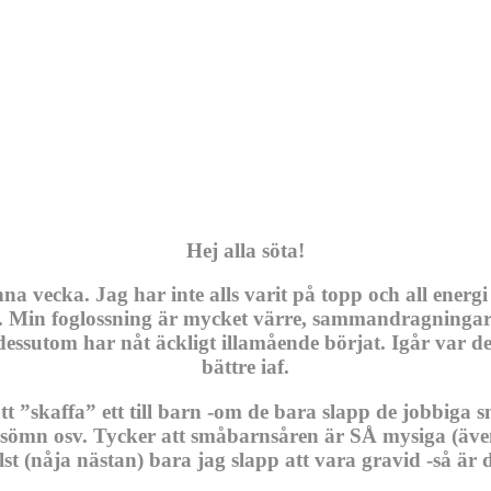
Hej alla söta!
na vecka. Jag har inte alls varit på topp och all energi
en. Min foglossning är mycket värre, sammandragningarna
dessutom har nåt äckligt illamående börjat. Igår var de
bättre iaf.
t ”skaffa” ett till barn -om de bara slapp de jobbiga 
g sömn osv. Tycker att småbarnsåren är SÅ mysiga (äve
 (nåja nästan) bara jag slapp att vara gravid -så är 