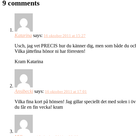
9 comments
Katarina
says:
16 oktober 2011 at 15:27
Usch, jag vet PRECIS hur du känner dig, men som både du och jag
Vilka jättefina hönor ni har förresten!
Kram Katarina
Ansibecki
says:
16 oktober 2011 at 17:01
Vilka fina kort på hönsen! Jag gillar speciellt det med solen i öv
du får en fin vecka! kram