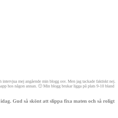
och intervjua mej angående min blogg osv. Men jag tackade faktiskt nej.
år napp hos någon annan. 🙂 Min blogg brukar ligga på plats 9-10 bland
dag. Gud så skönt att slippa fixa maten och så roligt