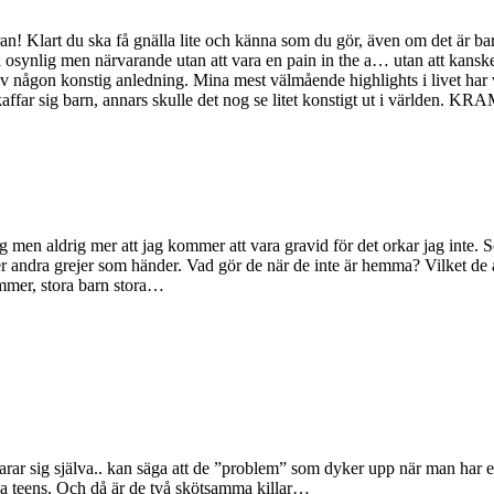
an! Klart du ska få gnälla lite och känna som du gör, även om det är bar
 osynlig men närvarande utan att vara en pain in the a… utan att kans
n konstig anledning. Mina mest välmående highlights i livet har varit 
kaffar sig barn, annars skulle det nog se litet konstigt ut i världen. K
obbig men aldrig mer att jag kommer att vara gravid för det orkar jag inte
r andra grejer som händer. Vad gör de när de inte är hemma? Vilket de 
mer, stora barn stora…
ar sig själva.. kan säga att de ”problem” som dyker upp när man har en
na teens. Och då är de två skötsamma killar…