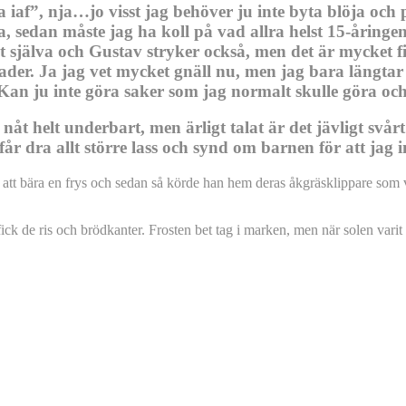
a iaf”, nja…jo visst jag behöver ju inte byta blöja oc
, sedan måste jag ha koll på vad allra helst 15-åringe
mat själva och Gustav stryker också, men det är mycket f
nader. Ja jag vet mycket gnäll nu, men jag bara längtar t
an ju inte göra saker som jag normalt skulle göra och
 nåt helt underbart, men ärligt talat är det jävligt svår
 dra allt större lass och synd om barnen för att jag i
till att bära en frys och sedan så körde han hem deras åkgräsklippare so
ick de ris och brödkanter. Frosten bet tag i marken, men när solen varit