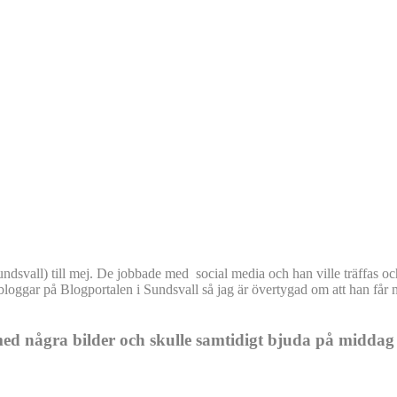
 Sundsvall) till mej. De jobbade med social media och han ville träffas 
ade bloggar på Blogportalen i Sundsvall så jag är övertygad om att han f
ed några bilder och skulle samtidigt bjuda på middag i