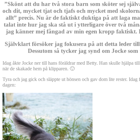
”Skönt att du har två stora barn som sköter sej själv
och dit, mycket tjat och tjafs och mycket med skolorna
allt” precis. Nu är de faktiskt duktiga på att laga 
talat inte hur jag ska stå ut i ytterligare över två må
jag känner mej fångad av min egen kropp faktiskt. K
Självklart försöker jag fokusera på att detta leder till
Dessutom så tycker jag synd om Jocke som får
Idag åkte Jocke ner till hans föräldrar med Betty. Han skulle hjälpa 
när de skakade hem på klipparen. 🙂
Tyra och jag gick och släppte ut hönsen och gav dom lite rester. Idag f
dagen: