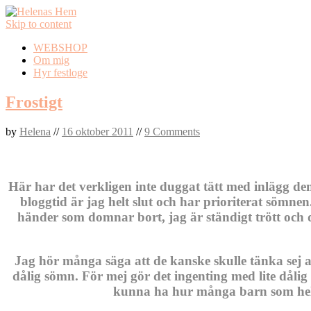
Skip to content
WEBSHOP
Om mig
Hyr festloge
Frostigt
by
Helena
//
16 oktober 2011
//
9 Comments
Här har det verkligen inte duggat tätt med inlägg den
bloggtid är jag helt slut och har prioriterat sömn
händer som domnar bort, jag är ständigt trött och 
Jag hör många säga att de kanske skulle tänka sej at
dålig sömn. För mej gör det ingenting med lite dåli
kunna ha hur många barn som helst