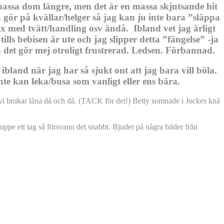
h passa dom längre, men det är en massa skjutsande hit
n gör på kvällar/helger så jag kan ju inte bara ”släppa
ix med tvätt/handling osv ändå. Ibland vet jag ärligt
ills bebisen är ute och jag slipper detta ”fängelse” -ja
 det gör mej otroligt frustrerad. Ledsen. Förbannad.
t ibland när jag har så sjukt ont att jag bara vill böla.
nte kan leka/busa som vanligt eller ens bära.
m vi brukar låna då och då. (TACK för det!) Betty somnade i Jockes knä
 uppe ett tag så försvann det snabbt. Bjuder på några bilder från