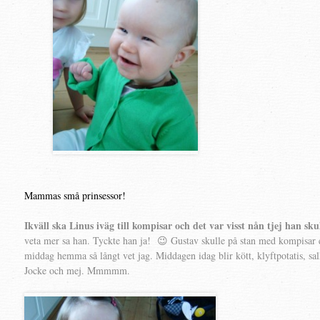
Mammas små prinsessor!
Ikväll ska Linus iväg till kompisar och det var visst nån tjej han skul
veta mer sa han. Tyckte han ja! 😉 Gustav skulle på stan med kompisar e
middag hemma så långt vet jag. Middagen idag blir kött, klyftpotatis, sallad
Jocke och mej. Mmmmm.