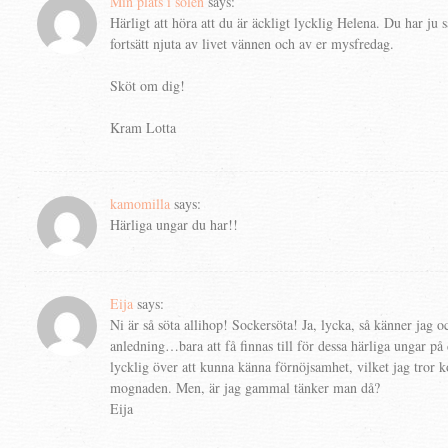
Min plats i solen
says:
Härligt att höra att du är äckligt lycklig Helena. Du har ju 
fortsätt njuta av livet vännen och av er mysfredag.
Sköt om dig!
Kram Lotta
kamomilla
says:
Härliga ungar du har!!
Eija
says:
Ni är så söta allihop! Sockersöta! Ja, lycka, så känner jag o
anledning…bara att få finnas till för dessa härliga ungar p
lycklig över att kunna känna förnöjsamhet, vilket jag tro
mognaden. Men, är jag gammal tänker man då?
Eija