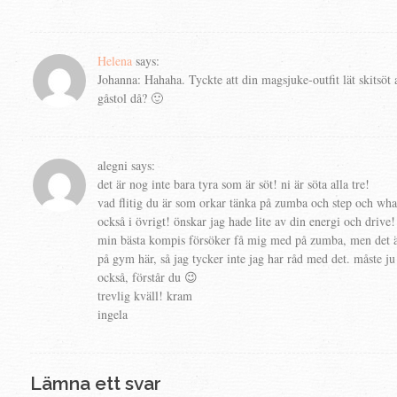
Helena
says:
Johanna: Hahaha. Tyckte att din magsjuke-outfit lät skitsöt 
gåstol då? 🙂
alegni
says:
det är nog inte bara tyra som är söt! ni är söta alla tre!
vad flitig du är som orkar tänka på zumba och step och what
också i övrigt! önskar jag hade lite av din energi och drive!
min bästa kompis försöker få mig med på zumba, men det är
på gym här, så jag tycker inte jag har råd med det. måste ju
också, förstår du 😉
trevlig kväll! kram
ingela
Lämna ett svar