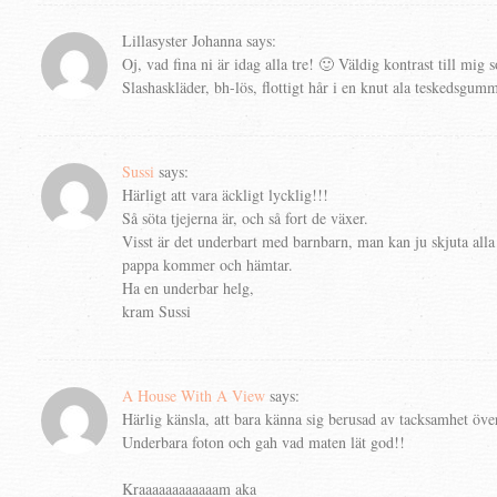
Lillasyster Johanna
says:
Oj, vad fina ni är idag alla tre! 🙂 Väldig kontrast till mig
Slashaskläder, bh-lös, flottigt hår i en knut ala teskedsgu
Sussi
says:
Härligt att vara äckligt lycklig!!!
Så söta tjejerna är, och så fort de växer.
Visst är det underbart med barnbarn, man kan ju skjuta all
pappa kommer och hämtar.
Ha en underbar helg,
kram Sussi
A House With A View
says:
Härlig känsla, att bara känna sig berusad av tacksamhet öve
Underbara foton och gah vad maten lät god!!
Kraaaaaaaaaaaam aka