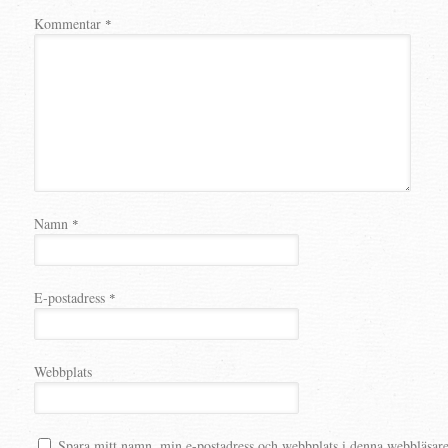
Kommentar
*
Namn
*
E-postadress
*
Webbplats
Spara mitt namn, min e-postadress och webbplats i denna webbläsare t