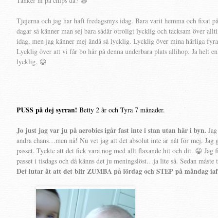
Tänker ni på chips då? 😀
Tjejerna och jag har haft fredagsmys idag. Bara varit hemma och fixat på
dagar så känner man sej bara sådär otroligt lycklig och tacksam över allti
idag, men jag känner mej ändå så lycklig. Lycklig över mina härliga fyr
Lycklig över att vi får bo här på denna underbara plats allihop. Ja helt en
lycklig. 😀
PUSS på dej syrran!
Betty 2 år och Tyra 7 månader.
Jo just jag var ju på aerobics igår fast inte i stan utan här i byn.
Jag
andra chans…men nä! Nu vet jag att det absolut inte är nåt för mej. Jag g
passet. Tyckte att det fick vara nog med allt flaxande hit och dit. 😀 Jag f
passet i tisdags och då känns det ju meningslöst…ja lite så. Sedan måste 
Det lutar åt att det blir ZUMBA på lördag och STEP på måndag iaf