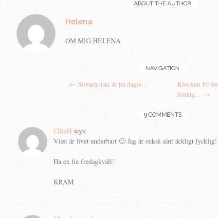
ABOUT THE AUTHOR
Helena
OM MIG HELENA
Post
NAVIGATION
←
Storasyrran är på dagis…
Klockan 10 for
navigation
lördag…
→
9 COMMENTS
CiliaH
says:
Visst är livet underbart 🙂 Jag är också sånt äckligt lycklig!
Ha en fin fredagkväll!
KRAM