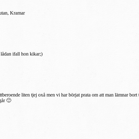
 utan, Kramar
lådan ifall hon kikar;)
ttberoende liten tjej oxå men vi har börjat prata om att man lämnar bort
går 🙂