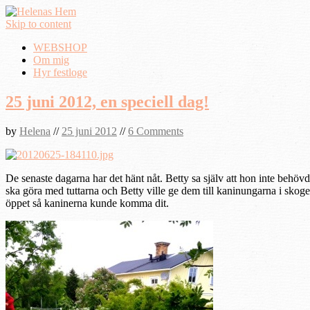
Skip to content
WEBSHOP
Om mig
Hyr festloge
25 juni 2012, en speciell dag!
by
Helena
//
25 juni 2012
//
6 Comments
De senaste dagarna har det hänt nåt. Betty sa själv att hon inte behövde
ska göra med tuttarna och Betty ville ge dem till kaninungarna i skogen
öppet så kaninerna kunde komma dit.