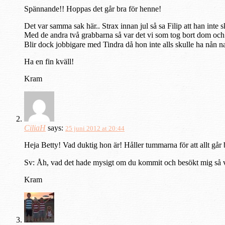
Spännande!! Hoppas det går bra för henne!
Det var samma sak här.. Strax innan jul så sa Filip att han inte
Med de andra två grabbarna så var det vi som tog bort dom och d
Blir dock jobbigare med Tindra då hon inte alls skulle ha nån n
Ha en fin kväll!
Kram
CiliaH
says:
25 juni 2012 at 20:44
Heja Betty! Vad duktig hon är! Håller tummarna för att allt går 
Sv: Åh, vad det hade mysigt om du kommit och besökt mig så vi 
Kram