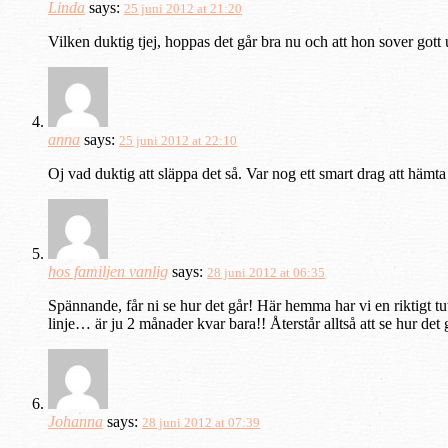
Linda
says:
25 juni 2012 at 21:20
Vilken duktig tjej, hoppas det går bra nu och att hon sover gott
anna
says:
25 juni 2012 at 22:10
Oj vad duktig att släppa det så. Var nog ett smart drag att hämta 
hos familjen vanlig
says:
28 juni 2012 at 06:35
Spännande, får ni se hur det går! Här hemma har vi en riktigt tu
linje… är ju 2 månader kvar bara!! Återstår alltså att se hur det 
Johanna
says:
28 juni 2012 at 07:39