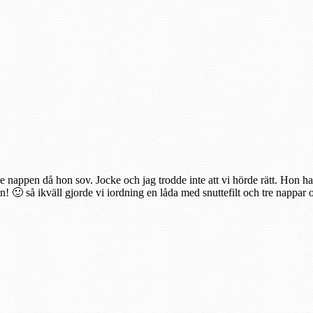
 nappen då hon sov. Jocke och jag trodde inte att vi hörde rätt. Hon har 
! 🙂 så ikväll gjorde vi iordning en låda med snuttefilt och tre nappar oc