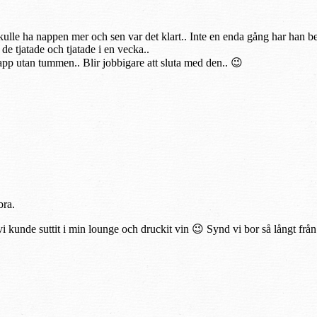
 skulle ha nappen mer och sen var det klart.. Inte en enda gång har han b
e tjatade och tjatade i en vecka..
app utan tummen.. Blir jobbigare att sluta med den.. 😉
bra.
kunde suttit i min lounge och druckit vin 😉 Synd vi bor så långt från