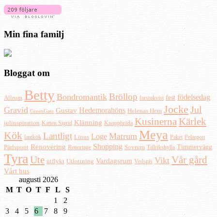
Min fina familj
Bloggat om
Betty
Bröllop
Bondromantik
födelsedag
fest
Allrum
farstukvist
Jocke
Jul
Gravid
Hedemorahöns
Gustav
Helenas Hem
GreenGate
Kusinerna
Kärlek
Klänning
julinspiration
Katten Sigrid
Knoppbräda
Meya
Kök
Lantligt
Matrum
Loge
lantkök
Linus
Paket
Pelargon
Shopping
Renovering
Timmervägg
Pärlspont
Reportage
Sovrum
Tallrikshylla
Tyra
Ute
Vår gård
Vikt
Vardagsrum
Utlottning
utflykt
Vedspis
Vårt hus
augusti 2026
M
T
O
T
F
L
S
1
2
3
4
5
6
7
8
9