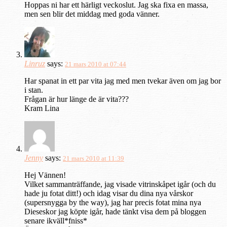
Hoppas ni har ett härligt veckoslut. Jag ska fixa en massa,
men sen blir det middag med goda vänner.
Linruz
says:
21 mars 2010 at 07:44
Har spanat in ett par vita jag med men tvekar även om jag bor
i stan.
Frågan är hur länge de är vita???
Kram Lina
Jenny
says:
21 mars 2010 at 11:39
Hej Vännen!
Vilket sammanträffande, jag visade vitrinskåpet igår (och du
hade ju fotat ditt!) och idag visar du dina nya vårskor
(supersnygga by the way), jag har precis fotat mina nya
Dieseskor jag köpte igår, hade tänkt visa dem på bloggen
senare ikväll*fniss*