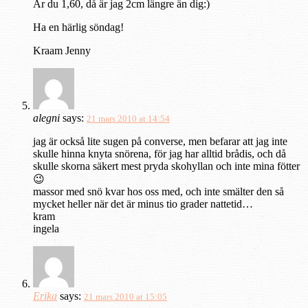
Är du 1,60, då är jag 2cm längre än dig:)
Ha en härlig söndag!
Kraam Jenny
alegni
says:
21 mars 2010 at 14:54
jag är också lite sugen på converse, men befarar att jag inte
skulle hinna knyta snörena, för jag har alltid brådis, och då
skulle skorna säkert mest pryda skohyllan och inte mina fötter
😉
massor med snö kvar hos oss med, och inte smälter den så
mycket heller när det är minus tio grader nattetid…
kram
ingela
Erika
says:
21 mars 2010 at 15:05