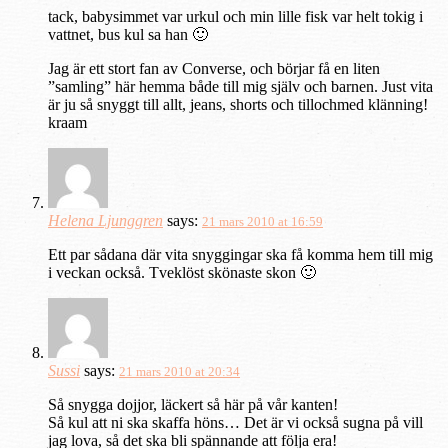
tack, babysimmet var urkul och min lille fisk var helt tokig i
vattnet, bus kul sa han 🙂
Jag är ett stort fan av Converse, och börjar få en liten
”samling” här hemma både till mig själv och barnen. Just vita
är ju så snyggt till allt, jeans, shorts och tillochmed klänning!
kraam
Helena Ljunggren
says:
21 mars 2010 at 16:59
Ett par sådana där vita snyggingar ska få komma hem till mig
i veckan också. Tveklöst skönaste skon 🙂
Sussi
says:
21 mars 2010 at 20:34
Så snygga dojjor, läckert så här på vår kanten!
Så kul att ni ska skaffa höns… Det är vi också sugna på vill
jag lova, så det ska bli spännande att följa era!