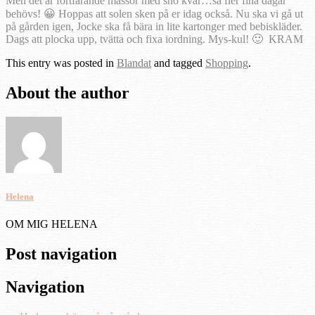
Men det är fortfarande massor med snö kvar…så fler fina dagar
behövs! 😀 Hoppas att solen sken på er idag också. Nu ska vi gå ut
på gården igen, Jocke ska få bära in lite kartonger med bebiskläder.
Dags att plocka upp, tvätta och fixa iordning. Mys-kul! 🙂 KRAM
This entry was posted in
Blandat
and tagged
Shopping
.
About the author
Helena
OM MIG HELENA
Post navigation
Navigation