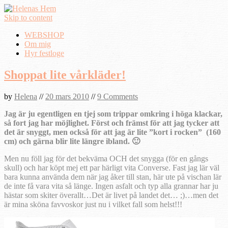
Skip to content
WEBSHOP
Om mig
Hyr festloge
Shoppat lite vårkläder!
by
Helena
//
20 mars 2010
//
9 Comments
Jag är ju egentligen en tjej som trippar omkring i höga klackar,
så fort jag har möjlighet. Först och främst för att jag tycker att
det är snyggt, men också för att jag är lite ”kort i rocken” (160
cm) och gärna blir lite längre ibland. 🙂
Men nu föll jag för det bekväma OCH det snygga (för en gångs
skull) och har köpt mej ett par härligt vita Converse. Fast jag lär väl
bara kunna använda dem när jag åker till stan, här ute på vischan lär
de inte få vara vita så länge. Ingen asfalt och typ alla grannar har ju
hästar som skiter överallt…Det är livet på landet det… ;)…men det
är mina sköna favvoskor just nu i vilket fall som helst!!!