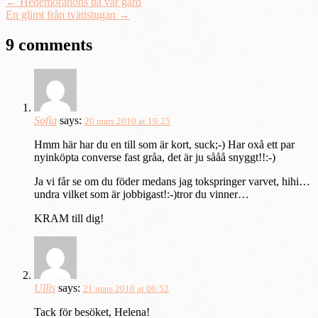
←
Hedemorahöns på vår gård
En glimt från tvättstugan
→
9 comments
Sofia
says:
20 mars 2010 at 19:25
Hmm här har du en till som är kort, suck;-) Har oxå ett par
nyinköpta converse fast gråa, det är ju sååå snyggt!!:-)
Ja vi får se om du föder medans jag tokspringer varvet, hihi…
undra vilket som är jobbigast!:-)tror du vinner…
KRAM till dig!
Ullis
says:
21 mars 2010 at 06:52
Tack för besöket, Helena!