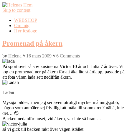
Skip to content
WEBSHOP
Om mig
Hyr festloge
Promenad på åkern
by
Helena
//
16 mars 2009
//
6 Comments
På sportlovet så sov kusinerna Victor 10 år och Julia 7 år över. Vi
tog en promenad ner på åkern för att åka lite stjärtlapp, passade på
att fota våran lada sett nedifrån åkern.
Ladan
Mysiga bilder, men jag ser även otroligt mycket målningsjobb,
någon som anmäler sej frivilligt att måla till sommaren? nähä, inte
det… 😉
Backen nedanför huset, vid åkern, var inte så brant…
så vi gick till backen rakt över vägen istället