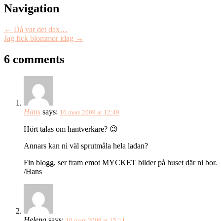
Navigation
←
Då var det dax…
Jag fick blommor idag
→
6 comments
Hans
says:
16 mars 2009 at 12:49
Hört talas om hantverkare? 😉
Annars kan ni väl sprutmåla hela ladan?
Fin blogg, ser fram emot MYCKET bilder på huset där ni bor.
/Hans
Helena
says:
16 mars 2009 at 15:11