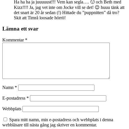
Ha ha ha ja juuuuust!!! Vem kan segla…. 🙂 och Beth med
Kizz!!!! Ja, jag vet inte om Jocke vill se det! 😉 huuu tänk att
det snart är 20 år sedan (!) Hittade du ”puppnitten” då tro?
Skit att Timrå loosade hörrö!
Lämna ett svar
Kommentar
*
Namn
*
E-postadress
*
Webbplats
Spara mitt namn, min e-postadress och webbplats i denna
webbläsare till nästa gång jag skriver en kommentar.