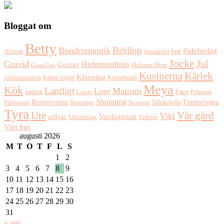
Bloggat om
Betty
Bröllop
Bondromantik
födelsedag
fest
Allrum
farstukvist
Jocke
Jul
Gravid
Hedemorahöns
Gustav
Helenas Hem
GreenGate
Kusinerna
Kärlek
Klänning
julinspiration
Katten Sigrid
Knoppbräda
Meya
Kök
Lantligt
Matrum
Loge
lantkök
Linus
Paket
Pelargon
Shopping
Renovering
Timmervägg
Pärlspont
Reportage
Sovrum
Tallrikshylla
Tyra
Ute
Vår gård
Vikt
Vardagsrum
Utlottning
utflykt
Vedspis
Vårt hus
augusti 2026
M
T
O
T
F
L
S
1
2
3
4
5
6
7
8
9
10
11
12
13
14
15
16
17
18
19
20
21
22
23
24
25
26
27
28
29
30
31
« sep