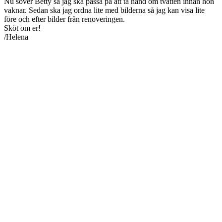
Nu sover Betty så jag ska passa på att ta hand om tvätten innan hon
vaknar. Sedan ska jag ordna lite med bilderna så jag kan visa lite
före och efter bilder från renoveringen.
Sköt om er!
/Helena