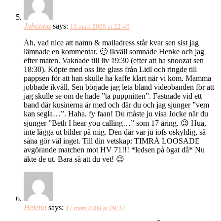
Johanna
says:
16 mars 2009 at 22:49
Åh, vad nice att namn & mailadress står kvar sen sist jag
lämnade en kommentar. 🙂 Ikväll somnade Henke och jag
efter maten. Vaknade till liv 19:30 (efter att ha snoozat sen
18:30). Köpte med oss lite glass från Lidl och ringde till
pappsen för att han skulle ha kaffe klart när vi kom. Mamma
jobbade ikväll. Sen började jag leta bland videobanden för att
jag skulle se om de hade ”ta puppnitten”. Fastnade vid ett
band där kusinerna är med och där du och jag sjunger ”vem
kan segla…”. Haha, fy faan! Du måste ju visa Jocke när du
sjunger ”Beth I hear you calling…” som 17 åring. 😉 Hua,
inte lägga ut bilder på mig. Den där var ju iofs oskyldig, så
såna gör väl inget. Till din vetskap: TIMRÅ LOOSADE
avgörande matchen mot HV 71!!! *ledsen på ögat då* Nu
åkte de ut. Bara så att du vet! 😉
Helena
says:
17 mars 2009 at 09:34