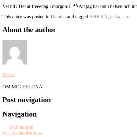
Vet ni!? Det är freeedag i morgon!!! 🙂 Att jag har ont i halsen och int
This entry was posted in
Blandat
and tagged
ÀHKKA
,
jacka
,
skor
.
About the author
Helena
OM MIG HELENA
Post navigation
Navigation
←
God morgon
Falska människor
→