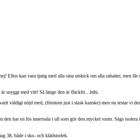
 Ellos kan vara tjatig med alla sina utskick om alla rabatter, men får m
 är snyggt med vitt! Så länge den är fläckfri…hihi.
rit väldigt nöjd med, (förutom just i slask kanske) men nu testar vi de
 den har en lös innersula i ull som gör den mycket varm. Sägs isolera i 
ag 38, både i sko- och klädstorlek.