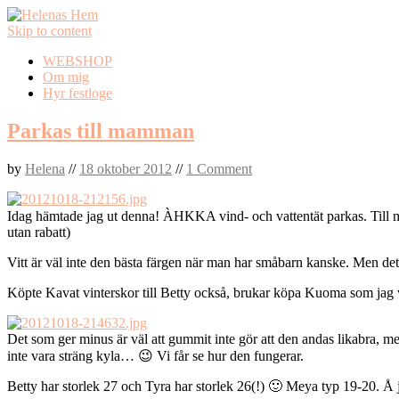
Skip to content
WEBSHOP
Om mig
Hyr festloge
Parkas till mamman
by
Helena
//
18 oktober 2012
//
1 Comment
Idag hämtade jag ut denna! ÀHKKA vind- och vattentät parkas. Till mej!
utan rabatt)
Vitt är väl inte den bästa färgen när man har småbarn kanske. Men det
Köpte Kavat vinterskor till Betty också, brukar köpa Kuoma som jag va
Det som ger minus är väl att gummit inte gör att den andas likabra, men
inte vara sträng kyla… 😉 Vi får se hur den fungerar.
Betty har storlek 27 och Tyra har storlek 26(!) 🙂 Meya typ 19-20. Å j