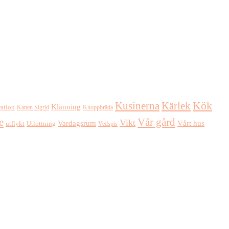
Kusinerna
Kärlek
Kök
Klänning
ration
Katten Sigrid
Knoppbräda
e
Vår gård
Vikt
Vardagsrum
Vårt hus
Utlottning
utflykt
Vedspis