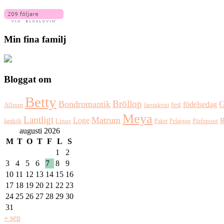
Min fina familj
Bloggat om
Betty
Bröllop
Bondromantik
G
födelsedag
fest
Allrum
farstukvist
Meya
Lantligt
Matrum
Loge
R
Pärlspont
lantkök
Linus
Paket
Pelargon
augusti 2026
M
T
O
T
F
L
S
1
2
3
4
5
6
7
8
9
10
11
12
13
14
15
16
17
18
19
20
21
22
23
24
25
26
27
28
29
30
31
« sep