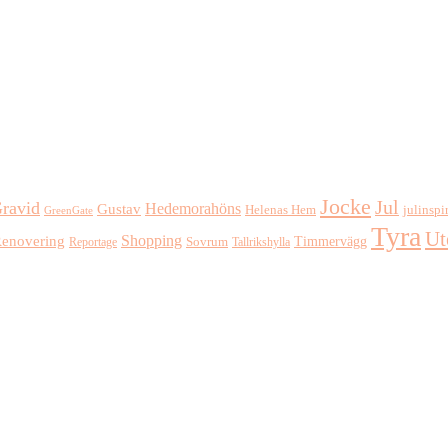
Jocke
Jul
ravid
Hedemorahöns
Gustav
Helenas Hem
julinspi
GreenGate
Tyra
Ut
Shopping
enovering
Timmervägg
Reportage
Sovrum
Tallrikshylla