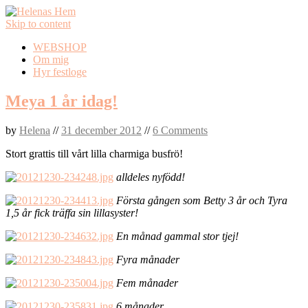
Skip to content
WEBSHOP
Om mig
Hyr festloge
Meya 1 år idag!
by
Helena
//
31 december 2012
//
6 Comments
Stort grattis till vårt lilla charmiga busfrö!
alldeles nyfödd!
Första gången som Betty 3 år och Tyra
1,5 år fick träffa sin lillasyster!
En månad gammal stor tjej!
Fyra månader
Fem månader
6 månader