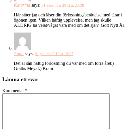
Katarina
says:
31 december 2012 at 23:38
Här sitter jag och läser din förlossningsberättelse med tårar i
ögonen igen. Vilken häftig upplevelse, men jag skulle
ALDRIG ha velat/vågat vara med om det själv. Gott Nytt År!
Anna
says:
01 januari 2013 at 19:07
Det är sån häftig förlossning du var med om förra året:)
Grattis Meya!:) Kram
Lämna ett svar
Kommentar
*