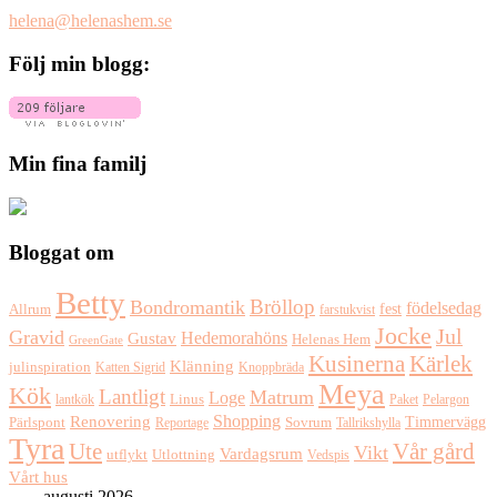
helena@helenashem.se
Följ min blogg:
Min fina familj
Bloggat om
Betty
Bröllop
Bondromantik
födelsedag
fest
Allrum
farstukvist
Jocke
Jul
Gravid
Hedemorahöns
Gustav
Helenas Hem
GreenGate
Kusinerna
Kärlek
Klänning
julinspiration
Katten Sigrid
Knoppbräda
Meya
Kök
Lantligt
Matrum
Loge
lantkök
Linus
Paket
Pelargon
Shopping
Renovering
Timmervägg
Pärlspont
Reportage
Sovrum
Tallrikshylla
Tyra
Ute
Vår gård
Vikt
Vardagsrum
Utlottning
utflykt
Vedspis
Vårt hus
augusti 2026