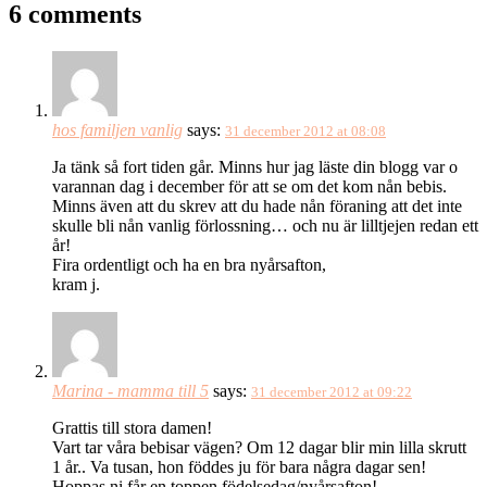
6 comments
hos familjen vanlig
says:
31 december 2012 at 08:08
Ja tänk så fort tiden går. Minns hur jag läste din blogg var o
varannan dag i december för att se om det kom nån bebis.
Minns även att du skrev att du hade nån föraning att det inte
skulle bli nån vanlig förlossning… och nu är lilltjejen redan ett
år!
Fira ordentligt och ha en bra nyårsafton,
kram j.
Marina - mamma till 5
says:
31 december 2012 at 09:22
Grattis till stora damen!
Vart tar våra bebisar vägen? Om 12 dagar blir min lilla skrutt
1 år.. Va tusan, hon föddes ju för bara några dagar sen!
Hoppas ni får en toppen födelsedag/nyårsafton!