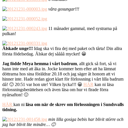
våra gosungar!!!
11 månader gammal, med systrarna på
pulkan!
Älskade unge!!!
Idag ska vi fira dej med paket och tårta! Din allra
första födelsedag. Älskar dej såååå mycket! 😀
Jag födde Meya hemma i vårt badrum
, allt gick så fort, så vi
hann inte med att åka in. Jocke kommer hem efter att ha lämnat
döttrarna hos sina föräldrar 20.18 och jag säger åt honom att vi
hinner inte. Hade redan gjort klart för förlossning i vårt lilla badrum
då! 🙂 20:51 var hon ute! Vilken lycka!!! 😀
HÄR
kan ni läsa
förlossningsberättelsen och även läsa om hur vi firade förra
nyårsafton! 🙂
HÄR
kan ni
läsa om när de skrev om förlossningen i Sundsvalls
tidning.
min lilla gosiga bebis har blivit större och
jag har blivit lite mindre… 🙂