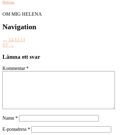
Helena
OM MIG HELENA
Post
Navigation
navigation
←
14.12.11
ST
→
Lämna ett svar
Kommentar
*
Namn
*
E-postadress
*