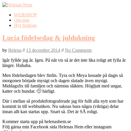
Skip
WEBSHOP
to
Om mig
content
Hyr festloge
Lucia födelsedag & juldukning
by
Helena
//
13 december 2014
//
No Comments
Igår fyllde jag år. Igen. På nåt vis så är det inte lika roligt att fylla år
längre. Hahaha.
Men födelsedagen blev finfin. Tyra och Meya lussade på dagis så
morgonen började mysigt och dagen slutade även mysigt.
Middagsfix till familjen och närmsta släkten. Högljutt med ungar,
katter och hundar. 🙂 härligt.
Där i mellan så produktfotograferade jag för fullt alla nytt som har
kommit in till webbutiken. Nu saknas bara några (viktiga) delar
innan allt kan startas upp. Snart så. Det är SÅ roligt.
Kommer starta upp på helenashem.se
Följ gärna min Facebook sida Helenas Hem eller instagram