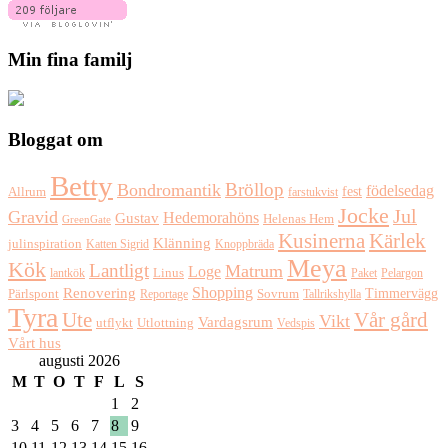
Min fina familj
Bloggat om
Betty
Bröllop
Bondromantik
födelsedag
fest
Allrum
farstukvist
Jocke
Jul
Gravid
Hedemorahöns
Gustav
Helenas Hem
GreenGate
Kusinerna
Kärlek
Klänning
julinspiration
Katten Sigrid
Knoppbräda
Meya
Kök
Lantligt
Matrum
Loge
lantkök
Linus
Paket
Pelargon
Shopping
Renovering
Timmervägg
Pärlspont
Reportage
Sovrum
Tallrikshylla
Tyra
Ute
Vår gård
Vikt
Vardagsrum
Utlottning
utflykt
Vedspis
Vårt hus
augusti 2026
M
T
O
T
F
L
S
1
2
3
4
5
6
7
8
9
10
11
12
13
14
15
16