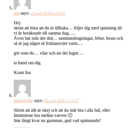
ina
says:
20 april 2010 at 10:52
Hej
skönt att höra att du är tillbaka… följer dig med spänning då
vi är beräknade till samma dag…..
Även här mås det skit… sammandragningar, feber, hosta och
så är jag något så fruktansvärt varm….
gör som du… vilar och tar det lugnt….
ta hand om dig
Kram Ina
kamomilla
says:
20 april 2010 at 19:17
Skönt att allt är okej och att du mår bra i alla fall, eller
åtminstone bra mellan varven 🙂
Inte långt kvar nu gumman, gud vad spännande!