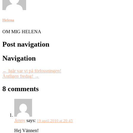
Helena
OM MIG HELENA
Post navigation
Navigation
←
Igår var vi på förlossningen!
Äntligen fredag!
→
8 comments
Jenny
says:
19 april 2010 at 20:45
Hej Vännen!