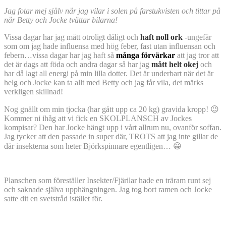
Jag fotar mej själv när jag vilar i solen på farstukvisten och tittar på
när Betty och Jocke tvättar bilarna!
Vissa dagar har jag mått otroligt dåligt och
haft noll ork
-ungefär
som om jag hade influensa med hög feber, fast utan influensan och
febern…vissa dagar har jag haft så
många förvärkar
att jag tror att
det är dags att föda och andra dagar så har jag
mått helt okej
och
har då lagt all energi på min lilla dotter. Det är underbart när det är
helg och Jocke kan ta allt med Betty och jag får vila, det märks
verkligen skillnad!
Nog gnällt om min tjocka (har gått upp ca 20 kg) gravida kropp! 😉
Kommer ni ihåg att vi fick en SKOLPLANSCH av Jockes
kompisar? Den har Jocke hängt upp i vårt allrum nu, ovanför soffan.
Jag tycker att den passade in super där, TROTS att jag inte gillar de
där insekterna som heter Björkspinnare egentligen… 😀
Planschen som föreställer Insekter/Fjärilar hade en träram runt sej
och saknade själva upphängningen. Jag tog bort ramen och Jocke
satte dit en svetstråd istället för.