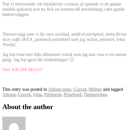
När vi renoverade vår farstukvist i somras så sparade vi de gamla
smidda spikarna och nu fick en komma till användning i den gamla
timmerväggen.
Timmervägg som vi lät vara omålad, antikvit pärlspont, mina första
skor, soffa IKEA, gammalt pelarbord som jag målat, pinnstol, lykta
Nordal.
Jag har fotat mer från allrummet också som jag kan visa er en annan
gång. Jag har gjort lite förändringar! 🙂
Stor KRAM till er!!!
This entry was posted in
Allrum uppe
,
Gravid
,
Möbler
and tagged
Allrum
,
Gravid
,
lykta
,
Pärlspont
,
Pelarbord
,
Timmervägg
.
About the author