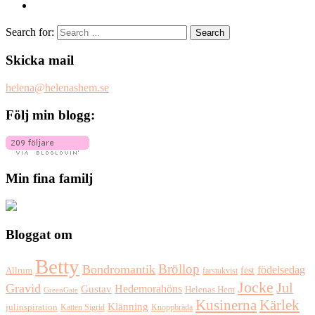
Search for:
Skicka mail
helena@helenashem.se
Följ min blogg:
Min fina familj
Bloggat om
Betty
Bröllop
Bondromantik
födelsedag
fest
Allrum
farstukvist
Jocke
Jul
Gravid
Hedemorahöns
Gustav
Helenas Hem
GreenGate
Kusinerna
Kärlek
Klänning
julinspiration
Katten Sigrid
Knoppbräda