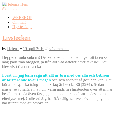
Skip to content
WEBSHOP
Om mig
Hyr festloge
Livstecken
by
Helena
//
19 april 2010
//
8 Comments
Hej på er söta söta ni!
Det var absolut inte meningen att ta en så
lång paus från bloggen, ja från allt vad datorer heter faktiskt. Det
blev visst över en vecka.
Först vill jag bara säga att allt är bra med oss alla och bebisen
är fortfarande kvar i magen
och h*n sparkar så gott h*n kan. Det
börjar bli ganska trångt nu. 🙂 Jag är i vecka 36 (35+1). Sedan
måste jag ju säga att jag blir varm ända in i hjärteroten över att ni har
besökt min sida även fast jag inte uppdaterat och att ni dessutom
efterlyser mej. Gulle er! Jag har SÅ dåligt samvete över att jag inte
har hunnit med att besöka er.