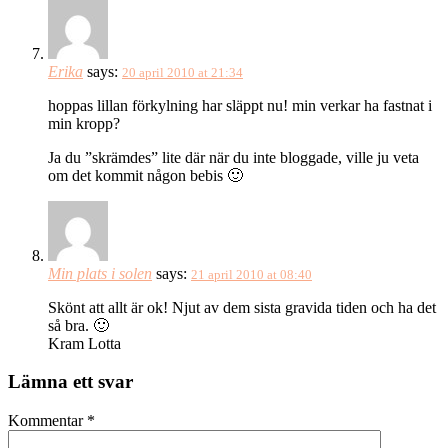
Erika
says:
20 april 2010 at 21:34
hoppas lillan förkylning har släppt nu! min verkar ha fastnat i
min kropp?
Ja du ”skrämdes” lite där när du inte bloggade, ville ju veta
om det kommit någon bebis 🙂
Min plats i solen
says:
21 april 2010 at 08:40
Skönt att allt är ok! Njut av dem sista gravida tiden och ha det
så bra. 🙂
Kram Lotta
Lämna ett svar
Kommentar
*