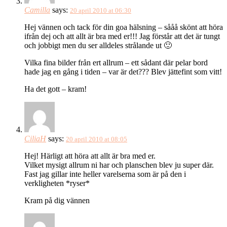
Camilla
says:
20 april 2010 at 06:30
Hej vännen och tack för din goa hälsning – sååå skönt att höra
ifrån dej och att allt är bra med er!!! Jag förstår att det är tungt
och jobbigt men du ser alldeles strålande ut 🙂
Vilka fina bilder från ert allrum – ett sådant där pelar bord
hade jag en gång i tiden – var är det??? Blev jättefint som vitt!
Ha det gott – kram!
CiliaH
says:
20 april 2010 at 08:05
Hej! Härligt att höra att allt är bra med er.
Vilket mysigt allrum ni har och planschen blev ju super där.
Fast jag gillar inte heller varelserna som är på den i
verkligheten *ryser*
Kram på dig vännen