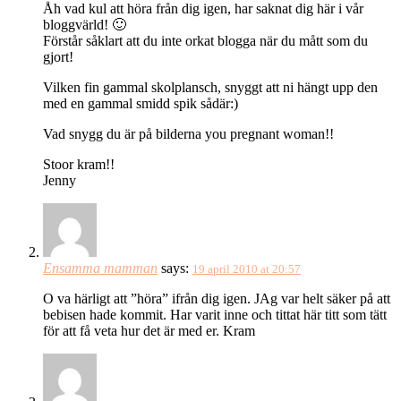
Åh vad kul att höra från dig igen, har saknat dig här i vår
bloggvärld! 🙂
Förstår såklart att du inte orkat blogga när du mått som du
gjort!
Vilken fin gammal skolplansch, snyggt att ni hängt upp den
med en gammal smidd spik sådär:)
Vad snygg du är på bilderna you pregnant woman!!
Stoor kram!!
Jenny
Ensamma mamman
says:
19 april 2010 at 20:57
O va härligt att ”höra” ifrån dig igen. JAg var helt säker på att
bebisen hade kommit. Har varit inne och tittat här titt som tätt
för att få veta hur det är med er. Kram