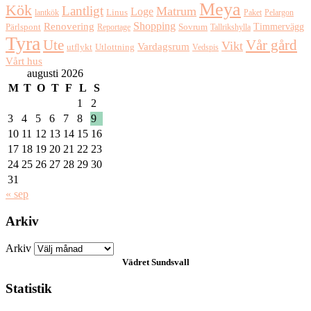
Meya
Kök
Lantligt
Matrum
Loge
lantkök
Linus
Paket
Pelargon
Shopping
Renovering
Timmervägg
Pärlspont
Reportage
Sovrum
Tallrikshylla
Tyra
Ute
Vår gård
Vikt
Vardagsrum
Utlottning
utflykt
Vedspis
Vårt hus
augusti 2026
M
T
O
T
F
L
S
1
2
3
4
5
6
7
8
9
10
11
12
13
14
15
16
17
18
19
20
21
22
23
24
25
26
27
28
29
30
31
« sep
Arkiv
Arkiv
Vädret
Sundsvall
Statistik