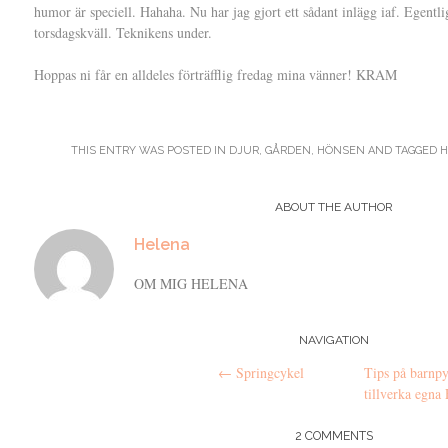
humor är speciell. Hahaha. Nu har jag gjort ett sådant inlägg iaf. Egentl
torsdagskväll. Teknikens under.
Hoppas ni får en alldeles förträfflig fredag mina vänner! KRAM
THIS ENTRY WAS POSTED IN
DJUR
,
GÅRDEN
,
HÖNSEN
AND TAGGED
H
ABOUT THE AUTHOR
Helena
OM MIG HELENA
Post
NAVIGATION
←
Springcykel
Tips på barnp
navigation
tillverka egn
2 COMMENTS