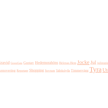
Jocke
Jul
ravid
Hedemorahöns
Gustav
Helenas Hem
julinspi
GreenGate
Tyra
Ut
Shopping
enovering
Timmervägg
Reportage
Sovrum
Tallrikshylla