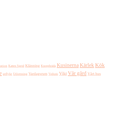
Kusinerna
Kärlek
Kök
Klänning
ration
Katten Sigrid
Knoppbräda
e
Vår gård
Vikt
Vardagsrum
Vårt hus
Utlottning
utflykt
Vedspis