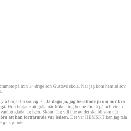
ldramöte på min 14-årige son Gustavs skola. När jag kom hem så sov
t.
yra börjar bli snuvig ist.
Ja dagis ja, jag berättade ju om hur bra
 gå.
Hon började att gråta när fröken tog henne för att gå och vinka.
nligt glada jag igen. Skönt! Jag vill inte att det ska bli som när
höra att han fortfarande var ledsen.
Det var HEMSKT kan jag tala
 gick ju inte.