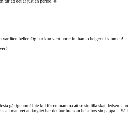
 tur att det är just en period 🙂
n var liten heller. Og har kun vært borte fra han to helger til sammen!
ver!
lesta går igenom! Inte kul för en mamma att se sin lilla skatt ledsen… 
ots att man vet att knyttet har det hur bra som helst hos sin pappa… Så 