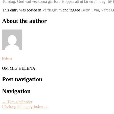
Torsdag. Gud vad veckorna går fort. Hoppas att ni får en fin dag! 
This entry was posted in
Vardagsrum
and tagged
Betty
,
Tyra
,
Vardag
About the author
Helena
OM MIG HELENA
Post navigation
Navigation
←
Tyra 4 månader
Lås/hasp till trappgrinden
→