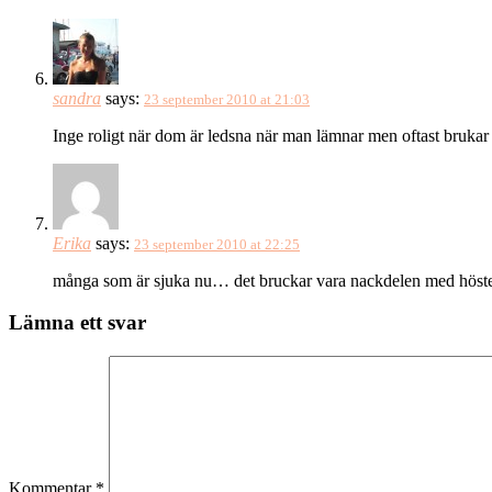
sandra
says:
23 september 2010 at 21:03
Inge roligt när dom är ledsna när man lämnar men oftast brukar
Erika
says:
23 september 2010 at 22:25
många som är sjuka nu… det bruckar vara nackdelen med hösten. 
Lämna ett svar
Kommentar
*