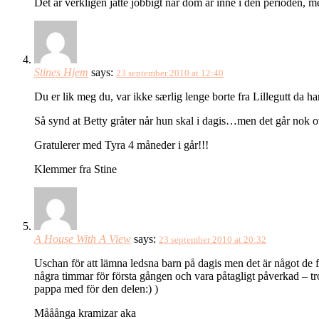
Det är verkligen jätte jobbigt när dom är inne i den perioden, men
Stines Hjem
says:
23 september 2010 at 12:40
Du er lik meg du, var ikke særlig lenge borte fra Lillegutt da ha
Så synd at Betty gråter når hun skal i dagis…men det går nok o
Gratulerer med Tyra 4 måneder i går!!!
Klemmer fra Stine
A House With A View
says:
23 september 2010 at 20:32
Uschan för att lämna ledsna barn på dagis men det är något de f
några timmar för första gången och vara påtagligt påverkad – tr
pappa med för den delen:) )
Mååånga kramizar aka