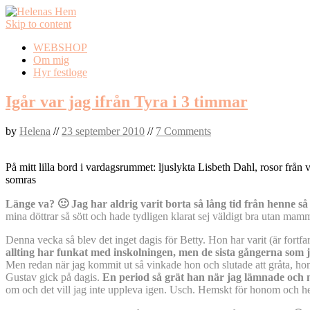
Skip to content
WEBSHOP
Om mig
Hyr festloge
Igår var jag ifrån Tyra i 3 timmar
by
Helena
//
23 september 2010
//
7 Comments
På mitt lilla bord i vardagsrummet: ljuslykta Lisbeth Dahl, rosor från 
somras
Länge va? 🙂 Jag har aldrig varit borta så lång tid från henne s
mina döttrar så sött och hade tydligen klarat sej väldigt bra utan mam
Denna vecka så blev det inget dagis för Betty. Hon har varit (är fortfa
allting har funkat med inskolningen, men de sista gångerna som 
Men redan när jag kommit ut så vinkade hon och slutade att gråta, hon s
Gustav gick på dagis.
En period så grät han när jag lämnade och nä
om och det vill jag inte uppleva igen. Usch.
Hemskt för honom och hems