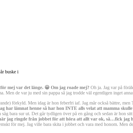
vår buske i
å för mej var det länge. 😀 Om jag roade mej?
Oh ja. Jag var på förä
ma. Men de var ju med sin pappa så jag trodde väl egentligen inget anna
rande) förkyld. Men idag är hon feberfri iaf. Jag mår också bättre, men T
jag har lämnat henne så har hon INTE alls velat att mamma skulle
åg bara sur ut. Det går tydligen över på en gång och sedan är hon sitt va
r jag ringde från jobbet för att höra att allt var ok, så…fick jag 
kt för mej. Jag ville bara skita i jobbet och vara med honom. Men det