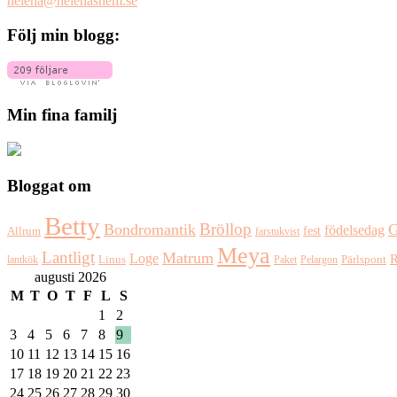
helena@helenashem.se
Följ min blogg:
Min fina familj
Bloggat om
Betty
Bröllop
Bondromantik
G
födelsedag
fest
Allrum
farstukvist
Meya
Lantligt
Matrum
Loge
R
Pärlspont
lantkök
Linus
Paket
Pelargon
augusti 2026
M
T
O
T
F
L
S
1
2
3
4
5
6
7
8
9
10
11
12
13
14
15
16
17
18
19
20
21
22
23
24
25
26
27
28
29
30