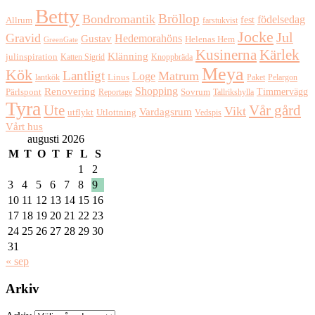
Betty
Bröllop
Bondromantik
födelsedag
fest
Allrum
farstukvist
Jocke
Jul
Gravid
Hedemorahöns
Gustav
Helenas Hem
GreenGate
Kusinerna
Kärlek
Klänning
julinspiration
Katten Sigrid
Knoppbräda
Meya
Kök
Lantligt
Matrum
Loge
lantkök
Linus
Paket
Pelargon
Shopping
Renovering
Timmervägg
Pärlspont
Reportage
Sovrum
Tallrikshylla
Tyra
Ute
Vår gård
Vikt
Vardagsrum
Utlottning
utflykt
Vedspis
Vårt hus
augusti 2026
M
T
O
T
F
L
S
1
2
3
4
5
6
7
8
9
10
11
12
13
14
15
16
17
18
19
20
21
22
23
24
25
26
27
28
29
30
31
« sep
Arkiv