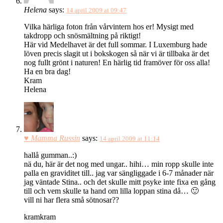
Helena
says:
14 april 2009 at 09:47
Vilka härliga foton från vårvintern hos er! Mysigt med
takdropp och snösmältning på riktigt!
Här vid Medelhavet är det full sommar. I Luxemburg hade
löven precis slagit ut i bokskogen så när vi är tillbaka är det
nog fullt grönt i naturen! En härlig tid framöver för oss alla!
Ha en bra dag!
Kram
Helena
♥ Mamma Russin
says:
14 april 2009 at 11:14
hallå gumman..:)
nä du, här är det nog med ungar.. hihi… min ropp skulle inte
palla en graviditet till.. jag var sängliggade i 6-7 månader när
jag väntade Stina.. och det skulle mitt psyke inte fixa en gång
till och vem skulle ta hand om lilla loppan stina då… 🙂
vill ni har flera små sötnosar??
kramkram