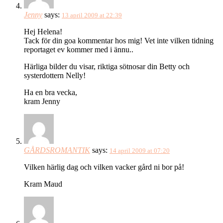
Jenny
says:
13 april 2009 at 22:39
Hej Helena!
Tack för din goa kommentar hos mig! Vet inte vilken tidning
reportaget ev kommer med i ännu..
Härliga bilder du visar, riktiga sötnosar din Betty och
systerdottern Nelly!
Ha en bra vecka,
kram Jenny
GÅRDSROMANTIK
says:
14 april 2009 at 07:20
Vilken härlig dag och vilken vacker gård ni bor på!
Kram Maud