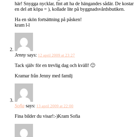
här! Snygga nycklar, fint att ha de hängandes sådär. De kostar
en del att köpa = ), kollade lite på byggnadsvårdsbutiken.
Ha en skön fortsättning på påsken!
kram l-l
Jenny
says:
12 april 2009 at 23:27
Tack själv för en trevlig dag och kväll! 🙂
Kramar från Jenny med familj
Sofia
says:
13 april 2009 at 22:00
Fina bilder du visar!:-)Kram Sofia