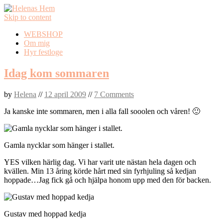
Skip to content
WEBSHOP
Om mig
Hyr festloge
Idag kom sommaren
by
Helena
//
12 april 2009
//
7 Comments
Ja kanske inte sommaren, men i alla fall sooolen och våren! 🙂
Gamla nycklar som hänger i stallet.
YES vilken härlig dag. Vi har varit ute nästan hela dagen och
kvällen. Min 13 åring körde hårt med sin fyrhjuling så kedjan
hoppade…Jag fick gå och hjälpa honom upp med den för backen.
Gustav med hoppad kedja