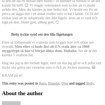
få den att äta en mosad liten insekt i 10 minuter så förstod vi att det
kunde bli tufft. 😉 Vi ringde veterinären som tyckte att vi skulle
avlida den. Men det kändes ju inte heller kul. Vi beslöt oss för att
prova att lägga den i ett annat svalbo som vi har i ladan. OCH det
verkar som att de adopterade den lilla fågeln -trots att vi varit och
tagit på den. Slutet gott, allting gott. 🙂
Betty tyckte synd om den lilla fågelungen
Först så förbannade vi svalorna som bygger bon och skitar ner
överallt.
Men efter vi hade läst att EN svala äter ca 1000
mygg/dygn så har vi börjat älska dom. Hahaha.
Nu iår är det
kanske 5 svalbon här.
Idag ska jag ta det fortsatt lugnt, men nu ska jag gå ut och peka vart
Jocke ska gräva ner växterna som vi fick av Jockes mamma. 😀
KRAM på er!
This entry was posted in
Barn
,
Blandat
,
Djur
and tagged
Betty
.
About the author