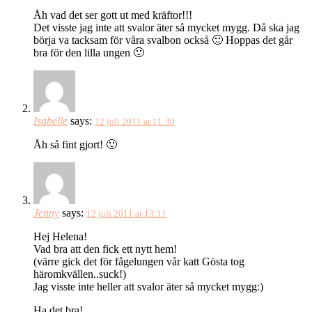
Åh vad det ser gott ut med kräftor!!!
Det visste jag inte att svalor äter så mycket mygg. Då ska jag
börja va tacksam för våra svalbon också 🙂 Hoppas det går
bra för den lilla ungen 🙂
Isabelle
says:
12 juli 2011 at 11:30
Åh så fint gjort! 🙂
Jenny
says:
12 juli 2011 at 13:11
Hej Helena!
Vad bra att den fick ett nytt hem!
(värre gick det för fågelungen vår katt Gösta tog
häromkvällen..suck!)
Jag visste inte heller att svalor äter så mycket mygg:)
Ha det bra!