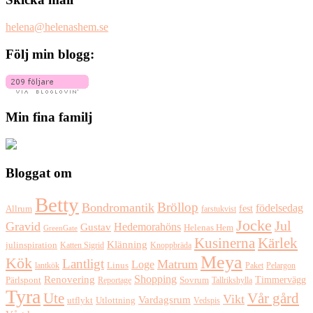
helena@helenashem.se
Följ min blogg:
Min fina familj
Bloggat om
Betty
Bröllop
Bondromantik
födelsedag
fest
Allrum
farstukvist
Jocke
Jul
Gravid
Hedemorahöns
Gustav
Helenas Hem
GreenGate
Kusinerna
Kärlek
Klänning
julinspiration
Katten Sigrid
Knoppbräda
Meya
Kök
Lantligt
Matrum
Loge
lantkök
Linus
Paket
Pelargon
Shopping
Renovering
Timmervägg
Pärlspont
Reportage
Sovrum
Tallrikshylla
Tyra
Ute
Vår gård
Vikt
Vardagsrum
Utlottning
utflykt
Vedspis