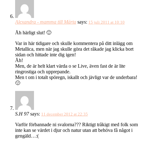
Alexandra - mamma till Märta
says:
15 juli 2011 at 10:10
Åh härligt slut! 🙂
Var in här tidigare och skulle kommentera på ditt inlägg om
Metallica, men när jag skulle göra det råkade jag klicka bort
sidan och hittade inte dig igen!
Åh!
Men, de är helt klart värda o se Live, även fast de är lite
ringrostiga och upprepande.
Men t om i totalt spöregn, iskallt och jävligt var de underbara!
🙂
S.H 97
says:
11 december 2012 at 22:35
Varför förbannade ni svalorna??? Riktigt tråkigt med folk som
inte kan se värdet i djur och natur utan att behöva få något i
gengäld…:(