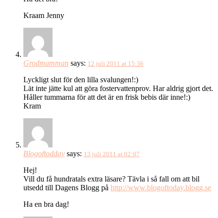
Kraam Jenny
Grodmamman
says:
12 juli 2011 at 15:36
Lyckligt slut för den lilla svalungen!:)
Lät inte jätte kul att göra fostervattenprov. Har aldrig gjort det.
Håller tummarna för att det är en frisk bebis där inne!:)
Kram
Blogoftodday
says:
13 juli 2011 at 02:07
Hej!
Vill du få hundratals extra läsare? Tävla i så fall om att bil
utsedd till Dagens Blogg på
http://www.blogoftoday.blogg.se
Ha en bra dag!