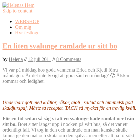
Skip to content
WEBSHOP
Om mig
Hyr festloge
En liten svalunge ramlade ur sitt bo
by
Helena
//
12 juli 2011
//
8 Comments
Vi var på middag hos goda vännerna Erica och Kjetil förra
måndagen. Är det inte lyxigt att göra sånt en måndag? 🙂 Älskar
sommar och ledighet.
Underbart gott med kräftor, räkor, aioli , sallad och himmelsk god
skaldjurspaj. Måste ta receptet. TACK så mycket för en trevlig kväll.
För en tid sedan så såg vi att en svalunge hade ramlat ner från
sitt bo.
Boet sitter längst upp i nocken på vårt hus, så det var ett
ordentligt fall. Vi tog in den och undrade om man kanske skulle
kunna ge den mat och sköta om den själv…men efter att ha försökt