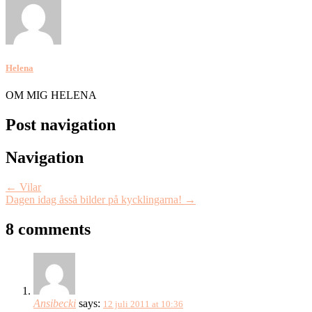
Helena
OM MIG HELENA
Post navigation
Navigation
←
Vilar
Dagen idag åsså bilder på kycklingarna!
→
8 comments
Ansibecki
says:
12 juli 2011 at 10:36