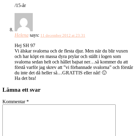
/15-år
Helena
says:
11 december 2012 at 23:31
Hej SH 97
Vi älskar svalorna och de flesta djur. Men när du blir vuxen
och har köpt en massa dyra prylar och ställt i logen som
svalorna sedan helt och hållet bajsat ner…så kommer du att
förstå varför jag skrev att ”vi förbannade svalorna” och förstår
du inte det då heller så…GRATTIS eller nåt! 🙂
Ha det bra!
Lämna ett svar
Kommentar
*