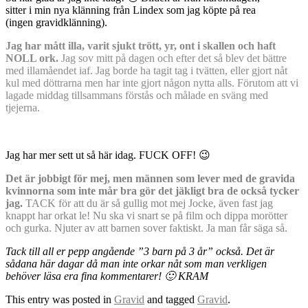
sitter i min nya klänning från Lindex som jag köpte på rea
(ingen gravidklänning).
Jag har mått illa, varit sjukt trött, yr, ont i skallen och haft
NOLL ork.
Jag sov mitt på dagen och efter det så blev det bättre
med illamåendet iaf. Jag borde ha tagit tag i tvätten, eller gjort nåt
kul med döttrarna men har inte gjort någon nytta alls. Förutom att vi
lagade middag tillsammans förstås och målade en sväng med
tjejerna.
Jag har mer sett ut så här idag. FUCK OFF! 😉
Det är jobbigt för mej, men männen som lever med de gravida
kvinnorna som inte mår bra gör det jäkligt bra de också tycker
jag.
TACK för att du är så gullig mot mej Jocke, även fast jag
knappt har orkat le! Nu ska vi snart se på film och dippa morötter
och gurka. Njuter av att barnen sover faktiskt. Ja man får säga så.
Tack till all er pepp angående ”3 barn på 3 år” också. Det är
sådana här dagar då man inte orkar nåt som man verkligen
behöver läsa era fina kommentarer! 🙂 KRAM
This entry was posted in
Gravid
and tagged
Gravid
.