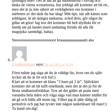
(jobbiga) tider! Det är lätt att gå händelserna i förväg och
tänka de värsta scenariorna, hur jobbigt allt kommer att bli etc,
men det är ju inte säkert att verkligheten ens kommer i
närheten av det tänk du har idag! Mitt tips, när allt känns som
jobbigast, är att skingra tankarna, avled dem, gör något du
gillar att göra! Jag tror det kommer bli helt idylliskt för er
familj ute på landet (med undantag förstås då alla får
magsjuka samtidigt, haha).
Stoooooooooooooooooooor kraaaaaaaaaaaaaam aka
Grodmamman
says:
24 juli 2011 at 10:30
Först måste jag säga att du är väldigt fin, även om du själv
tycker att du är fet och ful!;)
Klart att ni kommer att klara ”3 barn på 3 år”. Självklart
kommer det att bli tufft emellanåt, men det är det ju för de
flesta småbarnsföräldrar. Tror att det gäller att prata med
varandra hela tiden och våga säga vad man känner istället för
att gå och hålla allt inom sig. Vilket jag är jätte dålig på
periodvis och jag har tyvärr inte någon tankeläsare till man!:)
Ta hand om dig!