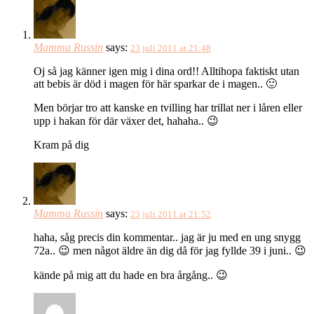
Mamma Russin
says:
23 juli 2011 at 21:48
Oj så jag känner igen mig i dina ord!! Alltihopa faktiskt utan
att bebis är död i magen för här sparkar de i magen.. 🙂
Men börjar tro att kanske en tvilling har trillat ner i låren eller
upp i hakan för där växer det, hahaha.. 😉
Kram på dig
Mamma Russin
says:
23 juli 2011 at 21:52
haha, såg precis din kommentar.. jag är ju med en ung snygg
72a.. 😉 men något äldre än dig då för jag fyllde 39 i juni.. 😉
kände på mig att du hade en bra årgång.. 😉