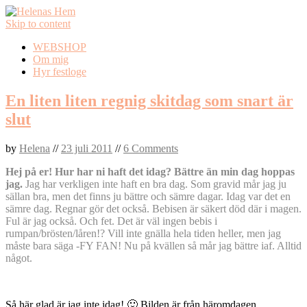
Skip to content
WEBSHOP
Om mig
Hyr festloge
En liten liten regnig skitdag som snart är
slut
by
Helena
//
23 juli 2011
//
6 Comments
Hej på er! Hur har ni haft det idag? Bättre än min dag hoppas
jag.
Jag har verkligen inte haft en bra dag. Som gravid mår jag ju
sällan bra, men det finns ju bättre och sämre dagar. Idag var det en
sämre dag. Regnar gör det också. Bebisen är säkert död där i magen.
Ful är jag också. Och fet. Det är väl ingen bebis i
rumpan/brösten/låren!? Vill inte gnälla hela tiden heller, men jag
måste bara säga -FY FAN! Nu på kvällen så mår jag bättre iaf. Alltid
något.
Så här glad är jag inte idag! 🙂 Bilden är från häromdagen,