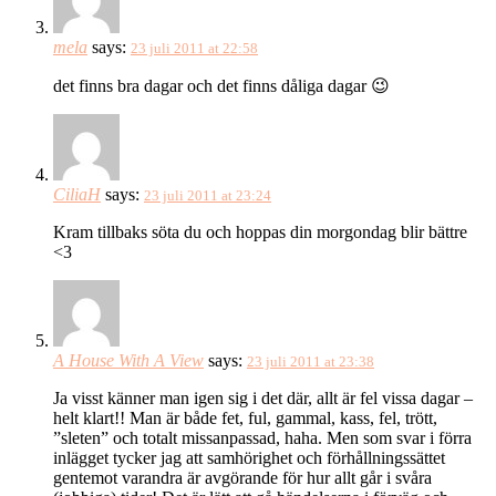
mela
says:
23 juli 2011 at 22:58
det finns bra dagar och det finns dåliga dagar 😉
CiliaH
says:
23 juli 2011 at 23:24
Kram tillbaks söta du och hoppas din morgondag blir bättre
<3
A House With A View
says:
23 juli 2011 at 23:38
Ja visst känner man igen sig i det där, allt är fel vissa dagar –
helt klart!! Man är både fet, ful, gammal, kass, fel, trött,
”sleten” och totalt missanpassad, haha. Men som svar i förra
inlägget tycker jag att samhörighet och förhållningssättet
gentemot varandra är avgörande för hur allt går i svåra