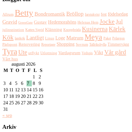
Betty
Bröllop
Bondromantik
födelsedag
fest
Allrum
farstukvist
Jocke
Jul
Gravid
Hedemorahöns
Gustav
Helenas Hem
GreenGate
Kusinerna
Kärlek
Klänning
julinspiration
Katten Sigrid
Knoppbräda
Meya
Kök
Lantligt
Matrum
Loge
lantkök
Linus
Paket
Pelargon
Shopping
Renovering
Timmervägg
Pärlspont
Reportage
Sovrum
Tallrikshylla
Tyra
Ute
Vår gård
Vikt
Vardagsrum
Utlottning
utflykt
Vedspis
Vårt hus
augusti 2026
M
T
O
T
F
L
S
1
2
3
4
5
6
7
8
9
10
11
12
13
14
15
16
17
18
19
20
21
22
23
24
25
26
27
28
29
30
31
« sep
Arkiv