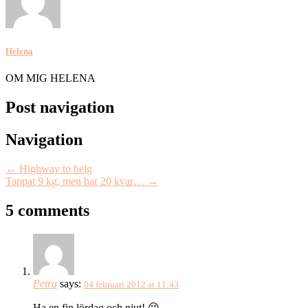
Helena
OM MIG HELENA
Post navigation
Navigation
←
Highway to helg
Tappat 9 kg, men har 20 kvar…
→
5 comments
Petra
says:
04 februari 2012 at 11:43
Ha en fin lördag och njut! 😉