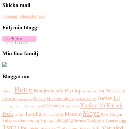
Skicka mail
helena@helenashem.se
Följ min blogg:
Min fina familj
Bloggat om
Betty
Bröllop
Bondromantik
födelsedag
fest
Allrum
farstukvist
Jocke
Jul
Gravid
Hedemorahöns
Gustav
Helenas Hem
GreenGate
Kusinerna
Kärlek
Klänning
julinspiration
Katten Sigrid
Knoppbräda
Meya
Kök
Lantligt
Matrum
Loge
lantkök
Linus
Paket
Pelargon
Shopping
Renovering
Timmervägg
Pärlspont
Reportage
Sovrum
Tallrikshylla
Tyra
Ute
Vår gård
Vikt
Vardagsrum
Utlottning