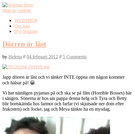
Skip to content
WEBSHOP
Om mig
Hyr festloge
Dörren är låst
by
Helena
//
04 februari 2012
//
5 Comments
Japp dörren är låst och vi tänker INTE öppna om någon kommer
och hälsar på! 😀
Vi har nämligen pyjamas på och ska se på film (Horrible Bosses) här
i sängen. Sönerna är hos sin pappa denna helg och Tyra och Betty
blir bortskämda hos farmor och farfar (vi skjutsade ner dom efter
frukosten) och Jocke, jag och Meya tänkte ha en mysdag.