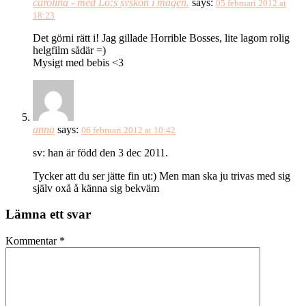
carolina - med Lo:s syskon i magen.
says:
05 februari 2012 at
18:23
Det görni rätt i! Jag gillade Horrible Bosses, lite lagom rolig
helgfilm sådär =)
Mysigt med bebis <3
anna
says:
06 februari 2012 at 10:42
sv: han är född den 3 dec 2011.
Tycker att du ser jätte fin ut:) Men man ska ju trivas med sig
själv oxå å känna sig bekväm
Lämna ett svar
Kommentar
*