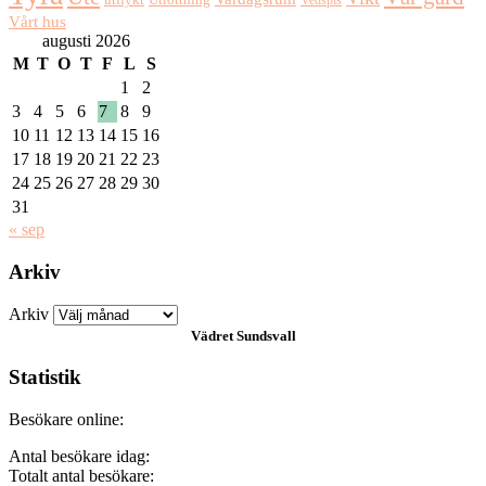
utflykt
Vedspis
Vårt hus
augusti 2026
M
T
O
T
F
L
S
1
2
3
4
5
6
7
8
9
10
11
12
13
14
15
16
17
18
19
20
21
22
23
24
25
26
27
28
29
30
31
« sep
Arkiv
Arkiv
Vädret
Sundsvall
Statistik
Besökare online:
Antal besökare idag:
Totalt antal besökare: