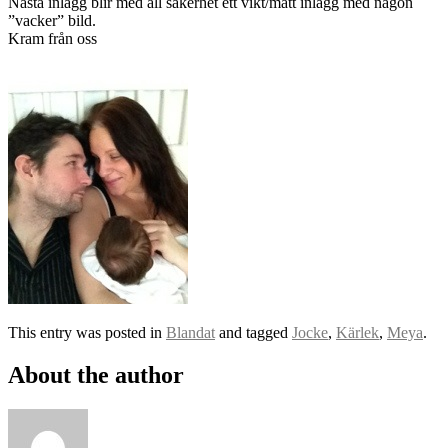
Nästa inlägg blir med all säkerhet ett vikt/mått inlägg med någon
”vacker” bild.
Kram från oss
This entry was posted in
Blandat
and tagged
Jocke
,
Kärlek
,
Meya
.
About the author