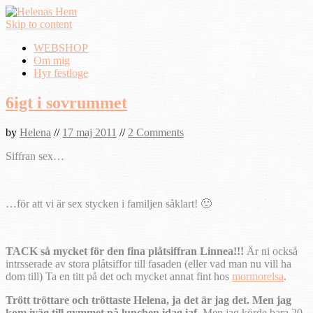
Skip to content
WEBSHOP
Om mig
Hyr festloge
6igt i sovrummet
by
Helena
//
17 maj 2011
//
2 Comments
Siffran sex…
…för att vi är sex stycken i familjen såklart! 🙂
TACK så mycket för den fina plåtsiffran Linnea!!!
Är ni också
intrsserade av stora plåtsiffor till fasaden (eller vad man nu vill ha
dom till) Ta en titt på det och mycket annat fint hos
mormorelsa
.
Trött tröttare och tröttaste Helena, ja det är jag det. Men jag
kom iväg till gymmet på lunchen idag iaf.
Men jag körde bara 20