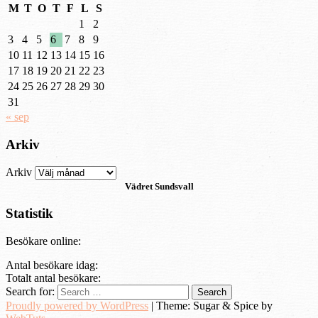
M
T
O
T
F
L
S
1
2
3
4
5
6
7
8
9
10
11
12
13
14
15
16
17
18
19
20
21
22
23
24
25
26
27
28
29
30
31
« sep
Arkiv
Arkiv
Vädret
Sundsvall
Statistik
Besökare online:
Antal besökare idag:
Totalt antal besökare:
Search for:
Proudly powered by WordPress
|
Theme: Sugar & Spice by