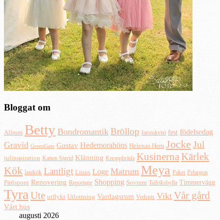
Bloggat om
Betty
Bröllop
Bondromantik
födelsedag
fest
Allrum
farstukvist
Jocke
Jul
Gravid
Hedemorahöns
Gustav
Helenas Hem
GreenGate
Kusinerna
Kärlek
Klänning
julinspiration
Katten Sigrid
Knoppbräda
Meya
Kök
Lantligt
Matrum
Loge
lantkök
Linus
Paket
Pelargon
Shopping
Renovering
Timmervägg
Pärlspont
Reportage
Sovrum
Tallrikshylla
Tyra
Ute
Vår gård
Vikt
Vardagsrum
Utlottning
utflykt
Vedspis
Vårt hus
augusti 2026