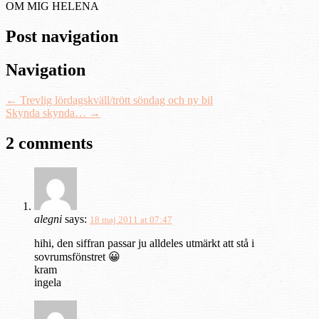
OM MIG HELENA
Post navigation
Navigation
←
Trevlig lördagskväll/trött söndag och ny bil
Skynda skynda…
→
2 comments
alegni
says:
18 maj 2011 at 07:47
hihi, den siffran passar ju alldeles utmärkt att stå i
sovrumsfönstret 😀
kram
ingela