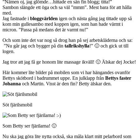
”Nämen oj, jag glömde…hittade en sån fin blogg; titta!”
Sambon slängde ett öga och sa väl ”mmm”. Mest bara för att hålla
med.
Jag fastnade i
bloggvärlden
igen och nästa gång jag tittade upp så
kom min gullesambo med koppen igen, som han hade värmt i
micron. ”Passa på medans det är varmt nu!”
Och som inte det var nog så drog han på sej arbetskläderna och sa:
”Nu går jag och bygger på din
tallrikshylla
!” 🙂 och gick ut till
logen.
Jag tror att jag få ge honom lite massage ikväll! 🙂 Älskar dej Jocke!
Här kommer lite bilder på mobilen som vi har hängandes ovanför
Bettys skötbord i badrummet uppe. En julklapp från
Bettys faster
Johanna
och Martin. Visst är den fin? Betty älskar den.
Söt fjärilsmobil
Som Betty ser fjärilarna! 🙂
Nu ska jag göra lite nytta också, ska måla klart mitt pelarbord som