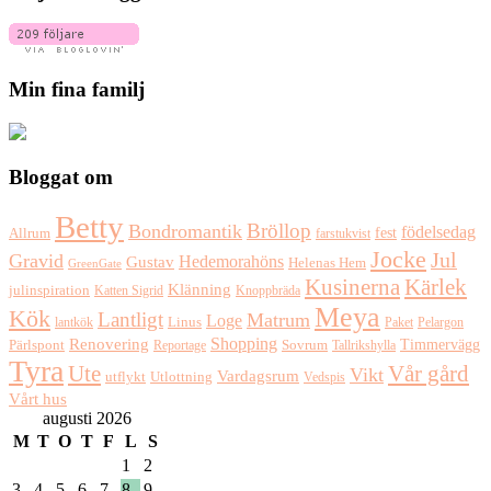
Min fina familj
Bloggat om
Betty
Bröllop
Bondromantik
födelsedag
fest
Allrum
farstukvist
Jocke
Jul
Gravid
Hedemorahöns
Gustav
Helenas Hem
GreenGate
Kusinerna
Kärlek
Klänning
julinspiration
Katten Sigrid
Knoppbräda
Meya
Kök
Lantligt
Matrum
Loge
lantkök
Linus
Paket
Pelargon
Shopping
Renovering
Timmervägg
Pärlspont
Reportage
Sovrum
Tallrikshylla
Tyra
Ute
Vår gård
Vikt
Vardagsrum
Utlottning
utflykt
Vedspis
Vårt hus
augusti 2026
M
T
O
T
F
L
S
1
2
3
4
5
6
7
8
9