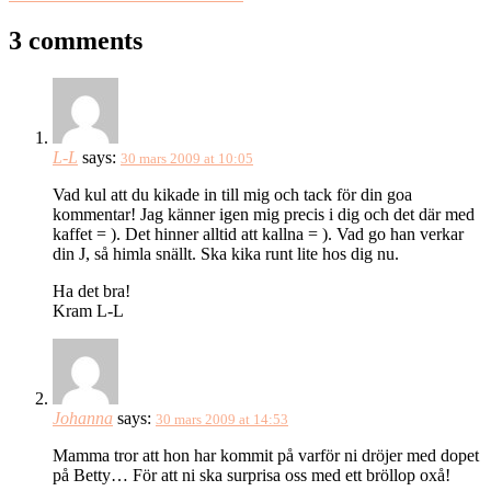
3 comments
L-L
says:
30 mars 2009 at 10:05
Vad kul att du kikade in till mig och tack för din goa
kommentar! Jag känner igen mig precis i dig och det där med
kaffet = ). Det hinner alltid att kallna = ). Vad go han verkar
din J, så himla snällt. Ska kika runt lite hos dig nu.
Ha det bra!
Kram L-L
Johanna
says:
30 mars 2009 at 14:53
Mamma tror att hon har kommit på varför ni dröjer med dopet
på Betty… För att ni ska surprisa oss med ett bröllop oxå!