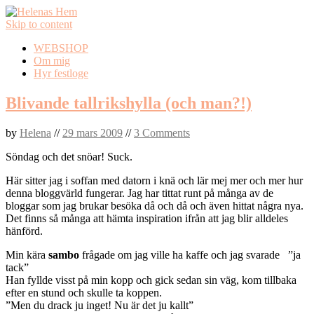
Skip to content
WEBSHOP
Om mig
Hyr festloge
Blivande tallrikshylla (och man?!)
by
Helena
//
29 mars 2009
//
3 Comments
Söndag och det snöar! Suck.
Här sitter jag i soffan med datorn i knä och lär mej mer och mer hur
denna bloggvärld fungerar. Jag har tittat runt på många av de
bloggar som jag brukar besöka då och då och även hittat några nya.
Det finns så många att hämta inspiration ifrån att jag blir alldeles
hänförd.
Min kära
sambo
frågade om jag ville ha kaffe och jag svarade ”ja
tack”
Han fyllde visst på min kopp och gick sedan sin väg, kom tillbaka
efter en stund och skulle ta koppen.
”Men du drack ju inget! Nu är det ju kallt”