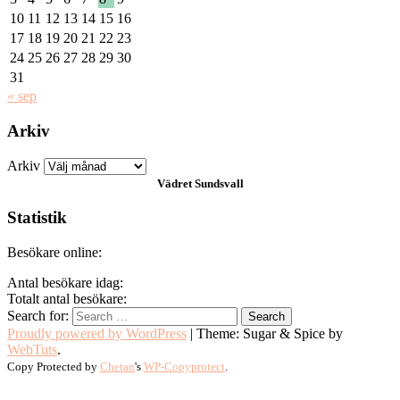
10
11
12
13
14
15
16
17
18
19
20
21
22
23
24
25
26
27
28
29
30
31
« sep
Arkiv
Arkiv
Vädret
Sundsvall
Statistik
Besökare online:
Antal besökare idag:
Totalt antal besökare:
Search for:
Proudly powered by WordPress
|
Theme: Sugar & Spice by
WebTuts
.
Copy Protected by
Chetan
's
WP-Copyprotect
.