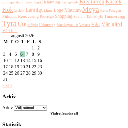
Kusinerna
Kärlek
Klänning
julinspiration
Katten Sigrid
Knoppbräda
Meya
Kök
Lantligt
Matrum
Loge
lantkök
Linus
Paket
Pelargon
Shopping
Renovering
Timmervägg
Pärlspont
Reportage
Sovrum
Tallrikshylla
Tyra
Ute
Vår gård
Vikt
Vardagsrum
Utlottning
utflykt
Vedspis
Vårt hus
augusti 2026
M
T
O
T
F
L
S
1
2
3
4
5
6
7
8
9
10
11
12
13
14
15
16
17
18
19
20
21
22
23
24
25
26
27
28
29
30
31
« sep
Arkiv
Arkiv
Vädret
Sundsvall
Statistik