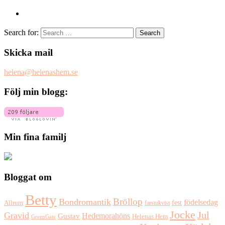
Search for:
Skicka mail
helena@helenashem.se
Följ min blogg:
Min fina familj
Bloggat om
Betty
Bröllop
Bondromantik
födelsedag
fest
Allrum
farstukvist
Jocke
Jul
Gravid
Hedemorahöns
Gustav
Helenas Hem
GreenGate