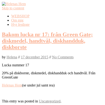
Skip to content
WEBSHOP
Om mig
Hyr festloge
Bakom lucka nr 17: från Green Gate;
diskmedel, handtvål, diskhandduk,
diskborste
by
Helena
//
17 december 2015
//
No Comments
Lucka nummer 17
20% på diskborste, diskmedel, diskhandduk och handtvål. Från
GreenGate
Helenas Hem
(se under jul samt rea)
This entry was posted in
Uncategorized
.