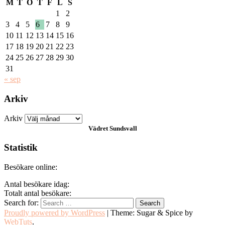
M
T
O
T
F
L
S
1
2
3
4
5
6
7
8
9
10
11
12
13
14
15
16
17
18
19
20
21
22
23
24
25
26
27
28
29
30
31
« sep
Arkiv
Arkiv
Vädret
Sundsvall
Statistik
Besökare online:
Antal besökare idag:
Totalt antal besökare:
Search for:
Proudly powered by WordPress
|
Theme: Sugar & Spice by
WebTuts
.