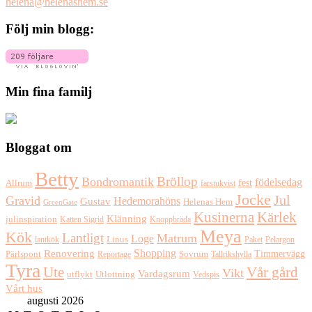
helena@helenashem.se
Följ min blogg:
Min fina familj
Bloggat om
Betty
Bröllop
Bondromantik
födelsedag
fest
Allrum
farstukvist
Jocke
Jul
Gravid
Hedemorahöns
Gustav
Helenas Hem
GreenGate
Kusinerna
Kärlek
Klänning
julinspiration
Katten Sigrid
Knoppbräda
Meya
Kök
Lantligt
Matrum
Loge
lantkök
Linus
Paket
Pelargon
Shopping
Renovering
Timmervägg
Pärlspont
Reportage
Sovrum
Tallrikshylla
Tyra
Ute
Vår gård
Vikt
Vardagsrum
Utlottning
utflykt
Vedspis
Vårt hus
augusti 2026