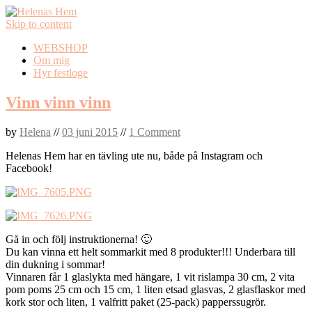
Skip to content
WEBSHOP
Om mig
Hyr festloge
Vinn vinn vinn
by
Helena
//
03 juni 2015
//
1 Comment
Helenas Hem har en tävling ute nu, både på Instagram och
Facebook!
Gå in och följ instruktionerna! 🙂
Du kan vinna ett helt sommarkit med 8 produkter!!! Underbara till
din dukning i sommar!
Vinnaren får 1 glaslykta med hängare, 1 vit rislampa 30 cm, 2 vita
pom poms 25 cm och 15 cm, 1 liten etsad glasvas, 2 glasflaskor med
kork stor och liten, 1 valfritt paket (25-pack) papperssugrör.