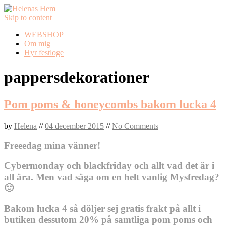
Skip to content
WEBSHOP
Om mig
Hyr festloge
pappersdekorationer
Pom poms & honeycombs bakom lucka 4
by
Helena
//
04 december 2015
//
No Comments
Freeedag mina vänner!
Cybermonday och blackfriday och allt vad det är i
all ära. Men vad säga om en helt vanlig Mysfredag?
🙂
Bakom lucka 4 så döljer sej gratis frakt på allt i
butiken dessutom 20% på samtliga pom poms och