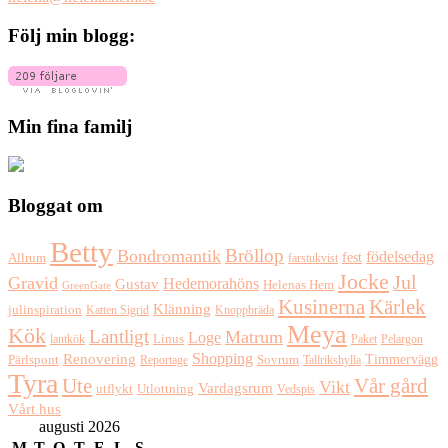
Följ min blogg:
Min fina familj
Bloggat om
Betty
Bröllop
Bondromantik
födelsedag
fest
Allrum
farstukvist
Jocke
Jul
Gravid
Hedemorahöns
Gustav
Helenas Hem
GreenGate
Kusinerna
Kärlek
Klänning
julinspiration
Katten Sigrid
Knoppbräda
Meya
Kök
Lantligt
Matrum
Loge
lantkök
Linus
Paket
Pelargon
Shopping
Renovering
Timmervägg
Pärlspont
Reportage
Sovrum
Tallrikshylla
Tyra
Ute
Vår gård
Vikt
Vardagsrum
Utlottning
utflykt
Vedspis
Vårt hus
augusti 2026
M
T
O
T
F
L
S