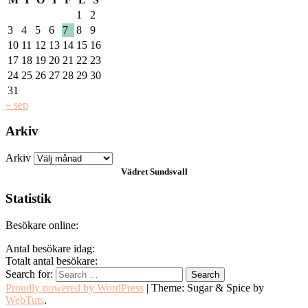
1
2
3
4
5
6
7
8
9
10
11
12
13
14
15
16
17
18
19
20
21
22
23
24
25
26
27
28
29
30
31
« sep
Arkiv
Arkiv
Vädret
Sundsvall
Statistik
Besökare online:
Antal besökare idag:
Totalt antal besökare:
Search for:
Proudly powered by WordPress
|
Theme: Sugar & Spice by
WebTuts
.