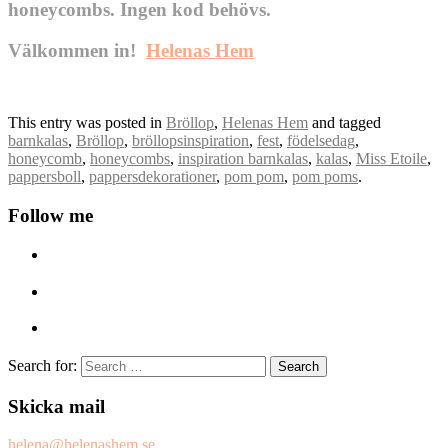
honeycombs. Ingen kod behövs.
Välkommen in!
Helenas Hem
This entry was posted in
Bröllop
,
Helenas Hem
and tagged
barnkalas
,
Bröllop
,
bröllopsinspiration
,
fest
,
födelsedag
,
honeycomb
,
honeycombs
,
inspiration barnkalas
,
kalas
,
Miss Etoile
,
pappersboll
,
pappersdekorationer
,
pom pom
,
pom poms
.
Follow me
Search for:
Skicka mail
helena@helenashem.se