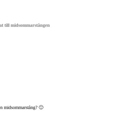
at till midsommarstången
iten midsommarstång? 🙂