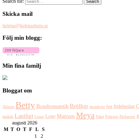
Search for:
Skicka mail
helena@helenashem.se
Följ min blogg:
Min fina familj
Bloggat om
Betty
Bröllop
Bondromantik
G
födelsedag
fest
Allrum
farstukvist
Meya
Lantligt
Matrum
Loge
R
Pärlspont
lantkök
Linus
Paket
Pelargon
augusti 2026
M
T
O
T
F
L
S
1
2