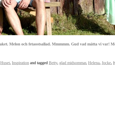
 paket. Melon och fetaostsallad. Mmmmm. Gud vad mätta vi var! Men
,
Huset
,
Inspiration
and tagged
Betty
,
glad midsommar
,
Helena
,
Jocke
,
K