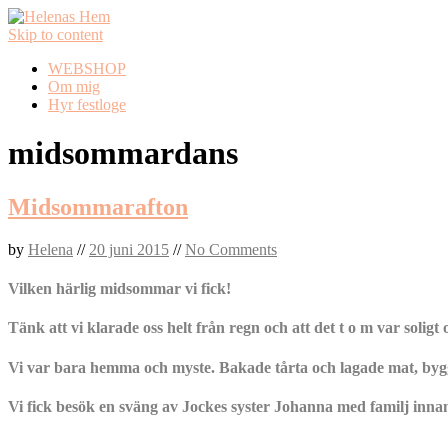
Skip to content
WEBSHOP
Om mig
Hyr festloge
midsommardans
Midsommarafton
by
Helena
//
20 juni 2015
//
No Comments
Vilken härlig midsommar vi fick!
Tänk att vi klarade oss helt från regn och att det t o m var sol
Vi var bara hemma och myste. Bakade tårta och lagade mat, bygg
Vi fick besök en sväng av Jockes syster Johanna med familj inna