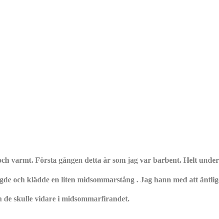
igt och varmt. Första gången detta år som jag var barbent. Helt un
de och klädde en liten midsommarstång . Jag hann med att äntlig
n de skulle vidare i midsommarfirandet.