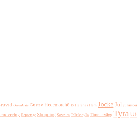
Jocke
Jul
ravid
Hedemorahöns
Gustav
Helenas Hem
julinspi
GreenGate
Tyra
Ut
Shopping
enovering
Timmervägg
Reportage
Sovrum
Tallrikshylla