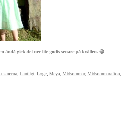
 ändå gick det ner lite godis senare på kvällen. 😀
usinerna
,
Lantligt
,
Loge
,
Meya
,
Midsommar
,
Midsommarafton
,