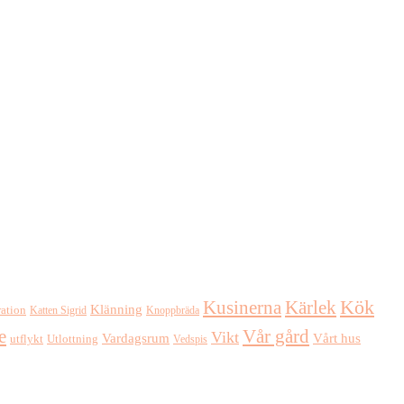
Kusinerna
Kärlek
Kök
Klänning
ration
Katten Sigrid
Knoppbräda
e
Vår gård
Vikt
Vardagsrum
Vårt hus
Utlottning
utflykt
Vedspis