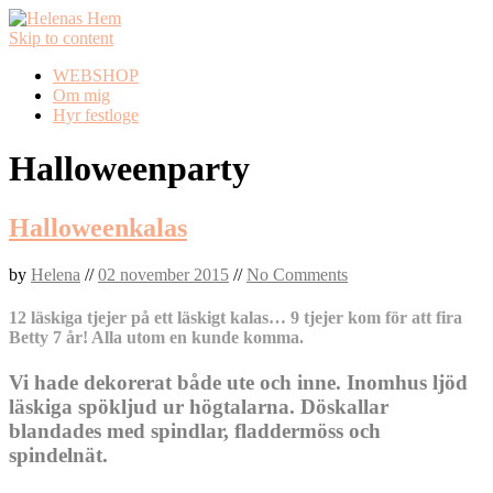
Skip to content
WEBSHOP
Om mig
Hyr festloge
Halloweenparty
Halloweenkalas
by
Helena
//
02 november 2015
//
No Comments
12 läskiga tjejer på ett läskigt kalas… 9 tjejer kom för att fira
Betty 7 år! Alla utom en kunde komma.
Vi hade dekorerat både ute och inne. Inomhus ljöd
läskiga spökljud ur högtalarna. Döskallar
blandades med spindlar, fladdermöss och
spindelnät.