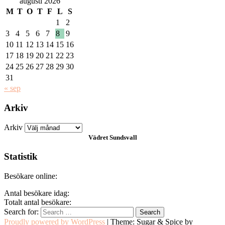
augusti 2026
M
T
O
T
F
L
S
1
2
3
4
5
6
7
8
9
10
11
12
13
14
15
16
17
18
19
20
21
22
23
24
25
26
27
28
29
30
31
« sep
Arkiv
Arkiv
Vädret
Sundsvall
Statistik
Besökare online:
Antal besökare idag:
Totalt antal besökare:
Search for:
Proudly powered by WordPress
|
Theme: Sugar & Spice by