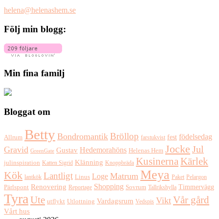
helena@helenashem.se
Följ min blogg:
Min fina familj
Bloggat om
Betty
Bröllop
Bondromantik
födelsedag
fest
Allrum
farstukvist
Jocke
Jul
Gravid
Hedemorahöns
Gustav
Helenas Hem
GreenGate
Kusinerna
Kärlek
Klänning
julinspiration
Katten Sigrid
Knoppbräda
Meya
Kök
Lantligt
Matrum
Loge
lantkök
Linus
Paket
Pelargon
Shopping
Renovering
Timmervägg
Pärlspont
Reportage
Sovrum
Tallrikshylla
Tyra
Ute
Vår gård
Vikt
Vardagsrum
Utlottning
utflykt
Vedspis
Vårt hus