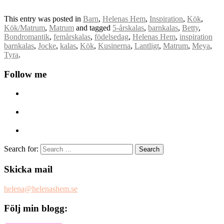
This entry was posted in
Barn
,
Helenas Hem
,
Inspiration
,
Kök
,
Kök/Matrum
,
Matrum
and tagged
5-årskalas
,
barnkalas
,
Betty
,
Bondromantik
,
femårskalas
,
födelsedag
,
Helenas Hem
,
inspiration
barnkalas
,
Jocke
,
kalas
,
Kök
,
Kusinerna
,
Lantligt
,
Matrum
,
Meya
,
Tyra
.
Follow me
Search for:
Skicka mail
helena@helenashem.se
Följ min blogg: