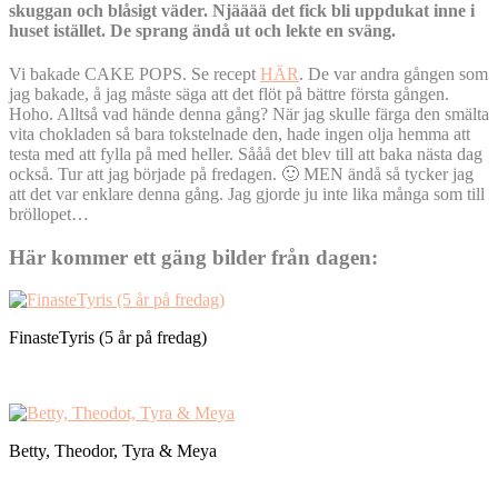
skuggan och blåsigt väder. Njääää det fick bli uppdukat inne i
huset istället. De sprang ändå ut och lekte en sväng.
Vi bakade CAKE POPS. Se recept
HÄR
. De var andra gången som
jag bakade, å jag måste säga att det flöt på bättre första gången.
Hoho. Alltså vad hände denna gång? När jag skulle färga den smälta
vita chokladen så bara tokstelnade den, hade ingen olja hemma att
testa med att fylla på med heller. Sååå det blev till att baka nästa dag
också. Tur att jag började på fredagen. 🙂 MEN ändå så tycker jag
att det var enklare denna gång. Jag gjorde ju inte lika många som till
bröllopet…
Här kommer ett gäng bilder från dagen:
FinasteTyris (5 år på fredag)
Betty, Theodor, Tyra & Meya