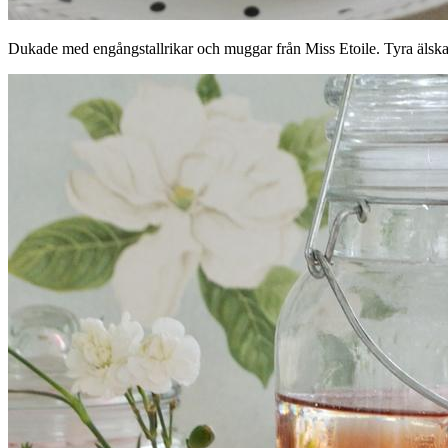
Dukade med engångstallrikar och muggar från Miss Etoile. Tyra älska