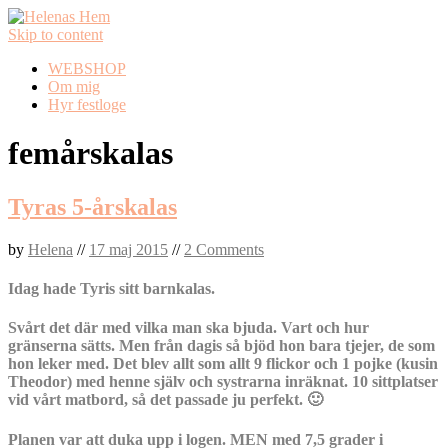
Skip to content
WEBSHOP
Om mig
Hyr festloge
femårskalas
Tyras 5-årskalas
by
Helena
//
17 maj 2015
//
2 Comments
Idag hade Tyris sitt barnkalas.
Svårt det där med vilka man ska bjuda. Vart och hur
gränserna sätts. Men från dagis så bjöd hon bara tjejer, de som
hon leker med. Det blev allt som allt 9 flickor och 1 pojke (kusin
Theodor) med henne själv och systrarna inräknat. 10 sittplatser
vid vårt matbord, så det passade ju perfekt. 🙂
Planen var att duka upp i logen. MEN med 7,5 grader i