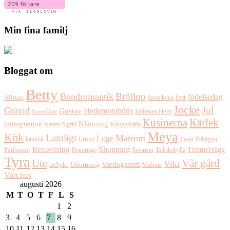
Min fina familj
Bloggat om
Betty
Bröllop
Bondromantik
födelsedag
fest
Allrum
farstukvist
Jocke
Jul
Gravid
Hedemorahöns
Gustav
Helenas Hem
GreenGate
Kusinerna
Kärlek
Klänning
julinspiration
Katten Sigrid
Knoppbräda
Meya
Kök
Lantligt
Matrum
Loge
lantkök
Linus
Paket
Pelargon
Shopping
Renovering
Timmervägg
Pärlspont
Reportage
Sovrum
Tallrikshylla
Tyra
Ute
Vår gård
Vikt
Vardagsrum
Utlottning
utflykt
Vedspis
Vårt hus
augusti 2026
M
T
O
T
F
L
S
1
2
3
4
5
6
7
8
9
10
11
12
13
14
15
16