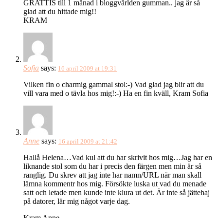
GRATTIS till 1 månad i bloggvärlden gumman.. jag är så
glad att du hittade mig!!
KRAM
Sofia
says:
16 april 2009 at 19:31
Vilken fin o charmig gammal stol:-) Vad glad jag blir att du
vill vara med o tävla hos mig!:-) Ha en fin kväll, Kram Sofia
Anne
says:
16 april 2009 at 21:42
Hallå Helena…Vad kul att du har skrivit hos mig…Jag har en
liknande stol som du har i precis den färgen men min är så
ranglig. Du skrev att jag inte har namn/URL när man skall
lämna kommentr hos mig. Försökte luska ut vad du menade
satt och letade men kunde inte klura ut det. Är inte så jättehaj
på datorer, lär mig något varje dag.
Kram Anne