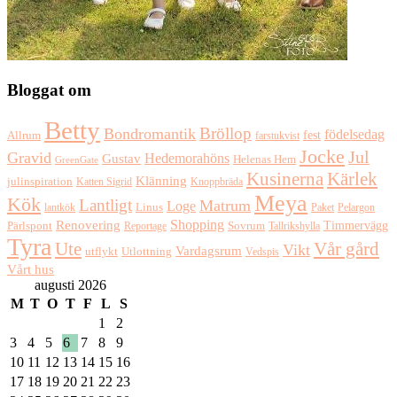
Bloggat om
Betty
Bröllop
Bondromantik
födelsedag
fest
Allrum
farstukvist
Jocke
Jul
Gravid
Hedemorahöns
Gustav
Helenas Hem
GreenGate
Kusinerna
Kärlek
Klänning
julinspiration
Katten Sigrid
Knoppbräda
Meya
Kök
Lantligt
Matrum
Loge
lantkök
Linus
Paket
Pelargon
Shopping
Renovering
Timmervägg
Pärlspont
Reportage
Sovrum
Tallrikshylla
Tyra
Ute
Vår gård
Vikt
Vardagsrum
Utlottning
utflykt
Vedspis
Vårt hus
augusti 2026
M
T
O
T
F
L
S
1
2
3
4
5
6
7
8
9
10
11
12
13
14
15
16
17
18
19
20
21
22
23