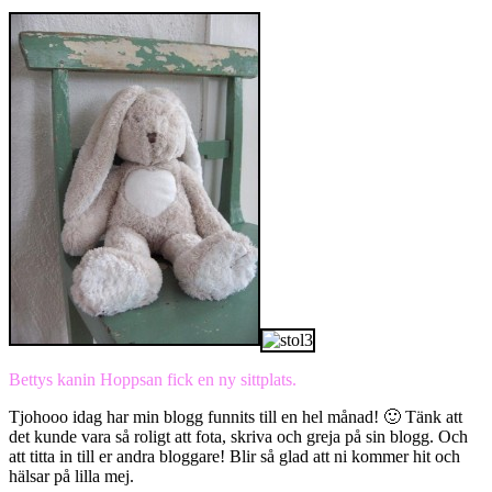
Bettys kanin Hoppsan fick en ny sittplats.
Tjohooo idag har min blogg funnits till en hel månad! 🙂 Tänk att
det kunde vara så roligt att fota, skriva och greja på sin blogg. Och
att titta in till er andra bloggare! Blir så glad att ni kommer hit och
hälsar på lilla mej.