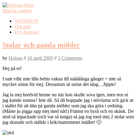
Skip to content
WEBSHOP
Om mig
Hyr festloge
Stolar och gamla möbler
by
Helena
//
16 april 2009
//
3 Comments
Hej på er!
I natt ville min lilla bebis vakna till måååånga gånger = inte så
mycket sömn för mej. Dessutom så snöar det idag…Jippie!
Jag la mej bredvid henne nu när hon skulle sova igen, men tror ni
jag kunde somna? Inte då. Så då hoppade jag i stövlarna och gick ut
i stallet för att titta på gamla möbler som jag ska göra i ordning.
(Måste ju pigga upp mej med nåt!) Främst en byrå och en skänk. De
stod så inpackade (och var så tunga) så jag tog med mej 2 stolar som
jag skurade och ställde i kök/matrummet istället! 🙂