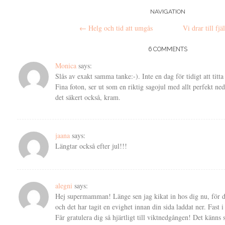
Post
NAVIGATION
←
Helg och tid att umgås
Vi drar till fjä
navigation
6 COMMENTS
Monica
says:
Slås av exakt samma tanke:-). Inte en dag för tidigt att titta
Fina foton, ser ut som en riktig sagojul med allt perfekt ned t
det säkert också, kram.
jaana
says:
Längtar också efter jul!!!
alegni
says:
Hej supermamman! Länge sen jag kikat in hos dig nu, för du
och det har tagit en evighet innan din sida laddat ner. Fast 
Får gratulera dig så hjärtligt till viktnedgången! Det känns