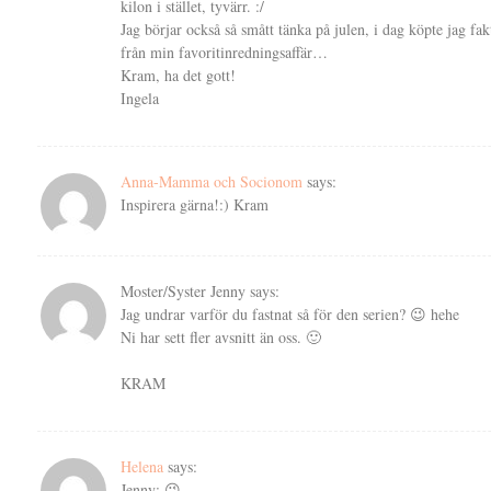
kilon i stället, tyvärr. :/
Jag börjar också så smått tänka på julen, i dag köpte jag fa
från min favoritinredningsaffär…
Kram, ha det gott!
Ingela
Anna-Mamma och Socionom
says:
Inspirera gärna!:) Kram
Moster/Syster Jenny
says:
Jag undrar varför du fastnat så för den serien? 😉 hehe
Ni har sett fler avsnitt än oss. 🙂
KRAM
Helena
says:
Jenny: 😉