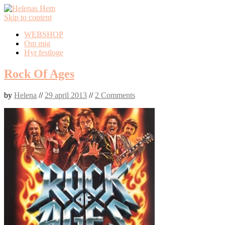
Skip to content
WEBSHOP
Om mig
Hyr festloge
Rock Of Ages
by
Helena
//
29 april 2013
//
2 Comments