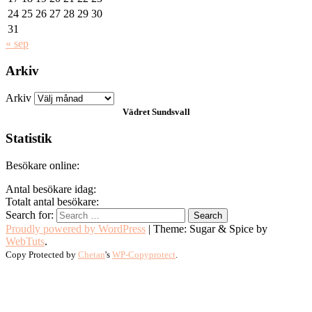
24
25
26
27
28
29
30
31
« sep
Arkiv
Arkiv
Vädret
Sundsvall
Statistik
Besökare online:
Antal besökare idag:
Totalt antal besökare:
Search for:
Proudly powered by WordPress
|
Theme: Sugar & Spice by
WebTuts
.
Copy Protected by
Chetan
's
WP-Copyprotect
.