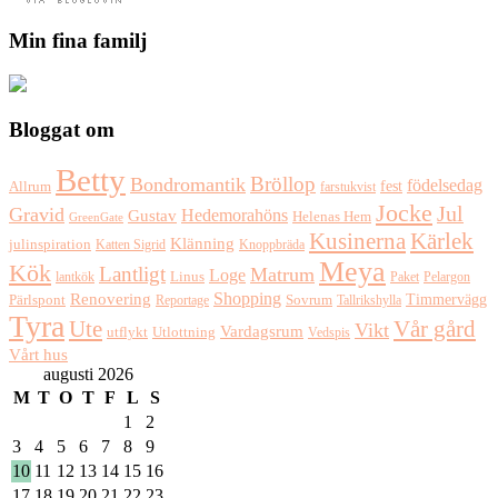
Min fina familj
Bloggat om
Betty
Bröllop
Bondromantik
födelsedag
fest
Allrum
farstukvist
Jocke
Jul
Gravid
Hedemorahöns
Gustav
Helenas Hem
GreenGate
Kusinerna
Kärlek
Klänning
julinspiration
Katten Sigrid
Knoppbräda
Meya
Kök
Lantligt
Matrum
Loge
lantkök
Linus
Paket
Pelargon
Shopping
Renovering
Timmervägg
Pärlspont
Reportage
Sovrum
Tallrikshylla
Tyra
Ute
Vår gård
Vikt
Vardagsrum
Utlottning
utflykt
Vedspis
Vårt hus
augusti 2026
M
T
O
T
F
L
S
1
2
3
4
5
6
7
8
9
10
11
12
13
14
15
16
17
18
19
20
21
22
23