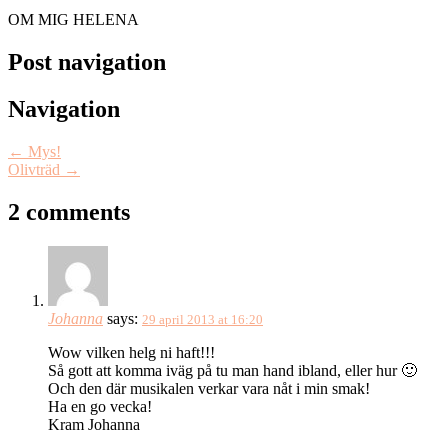
OM MIG HELENA
Post navigation
Navigation
←
Mys!
Olivträd
→
2 comments
Johanna
says:
29 april 2013 at 16:20
Wow vilken helg ni haft!!!
Så gott att komma iväg på tu man hand ibland, eller hur 🙂
Och den där musikalen verkar vara nåt i min smak!
Ha en go vecka!
Kram Johanna