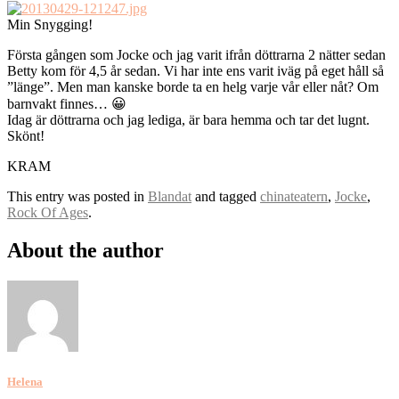
Min Snygging!
Första gången som Jocke och jag varit ifrån döttrarna 2 nätter sedan
Betty kom för 4,5 år sedan. Vi har inte ens varit iväg på eget håll så
”länge”. Men man kanske borde ta en helg varje vår eller nåt? Om
barnvakt finnes… 😀
Idag är döttrarna och jag lediga, är bara hemma och tar det lugnt.
Skönt!
KRAM
This entry was posted in
Blandat
and tagged
chinateatern
,
Jocke
,
Rock Of Ages
.
About the author
Helena