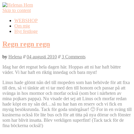
Skip to content
WEBSHOP
Om mig
Hyr festloge
Regn regn regn
by
Helena
//
04 augusti 2010
//
3 Comments
Idag har det regnat hela dagen här. Hoppas att ni har haft bättre
väder. Vi har haft en riktig innedag och bara myst!
Linus hade glömt nån del till mopeden som han behövde för att fixa
till den, så vi tänkte att vi tar med den till honom och passar på att
svänga in hos
mormor och morfar också (som bor i närheten av
mina pojkars pappa). Nu visade det sej att Linus och morfar redan
hade köpt en ny sån del…så nu har han en reserv och vi fick en
mysig besöksrunda. Tack för goda smörgåsar! 🙂 For in en sväng till
kusinerna också för lite bus och för att titta på nya dörrar och fönster
som har blivit insatta. Blev verkligen superfint! (Tack tack för de
fina böckerna också!)