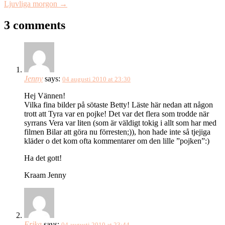
Ljuvliga morgon
→
3 comments
Jenny
says:
04 augusti 2010 at 23:30
Hej Vännen!
Vilka fina bilder på sötaste Betty! Läste här nedan att någon
trott att Tyra var en pojke! Det var det flera som trodde när
syrrans Vera var liten (som är väldigt tokig i allt som har med
filmen Bilar att göra nu förresten;)), hon hade inte så tjejiga
kläder o det kom ofta kommentarer om den lille ”pojken”:)
Ha det gott!
Kraam Jenny
Erika
says:
04 augusti 2010 at 23:44