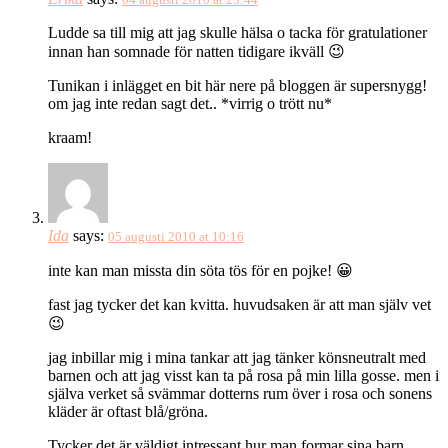
Ludde sa till mig att jag skulle hälsa o tacka för gratulationer
innan han somnade för natten tidigare ikväll 😉
Tunikan i inlägget en bit här nere på bloggen är supersnygg!
om jag inte redan sagt det.. *virrig o trött nu*
kraam!
Ida
says:
05 augusti 2010 at 10:16
inte kan man missta din söta tös för en pojke! 😀
fast jag tycker det kan kvitta. huvudsaken är att man själv vet
😉
jag inbillar mig i mina tankar att jag tänker könsneutralt med
barnen och att jag visst kan ta på rosa på min lilla gosse. men i
själva verket så svämmar dotterns rum över i rosa och sonens
kläder är oftast blå/gröna.
Tycker det är väldigt intressant hur man formar sina barn