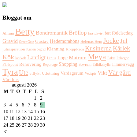
Bloggat om
Betty
Bröllop
Bondromantik
födelsedag
fest
Allrum
farstukvist
Jocke
Jul
Gravid
Hedemorahöns
Gustav
Helenas Hem
GreenGate
Kusinerna
Kärlek
Klänning
julinspiration
Katten Sigrid
Knoppbräda
Meya
Kök
Lantligt
Matrum
Loge
lantkök
Linus
Paket
Pelargon
Shopping
Renovering
Timmervägg
Pärlspont
Reportage
Sovrum
Tallrikshylla
Tyra
Ute
Vår gård
Vikt
Vardagsrum
Utlottning
utflykt
Vedspis
Vårt hus
augusti 2026
M
T
O
T
F
L
S
1
2
3
4
5
6
7
8
9
10
11
12
13
14
15
16
17
18
19
20
21
22
23
24
25
26
27
28
29
30
31