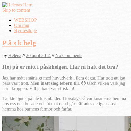
Skip to content
WEBSHOP
Om mig
Hyr festloge
P å s k helg
by
Helena
//
20 april 2014
//
No Comments
Hej på er mitt i påskhelgen. Har ni haft det bra?
Jag har mått smårisigt med huvudvärk i flera dagar. Har trott att jag
bara varit trött.
Men inatt slog febern till
. 🙁 Usch vilken värk jag
har i kroppen. Vill ju bara vara frisk ju!
Tänkte bjuda på lite kusinbilder. I torsdags så var kusinerna hemma
hos oss och busade och åt mat och i går träffades de igen -fast
hemma hos barnens farmor och farfar.