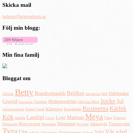
Skicka mail
helena@helenashem.se
Följ min blogg:
Min fina familj
Bloggat om
Betty
Bröllop
Bondromantik
födelsedag
fest
Allrum
farstukvist
Jocke
Jul
Gravid
Hedemorahöns
Gustav
Helenas Hem
GreenGate
Kusinerna
Kärlek
Klänning
julinspiration
Katten Sigrid
Knoppbräda
Meya
Kök
Lantligt
Matrum
Loge
lantkök
Linus
Paket
Pelargon
Shopping
Renovering
Timmervägg
Pärlspont
Reportage
Sovrum
Tallrikshylla
Tyra
Ute
Vår gård
Vikt
Vardagsrum
Utlottning
utflykt
Vedspis