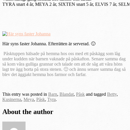
TYRA snart 4 år, MEYA 2 år, SIXTEN snart 5 år, ELVIS 7 år, SELM
Här syns faster Johanna. Efterrätten är serverad. 🙂
Påsktuppen hälsade på hemma hos oss med ett påskägg som låg
under kudden när barnen vaknade på påskafton. Senare samma dag
så kom våra gulliga grannar och talade om att de såg att våra höns
lagt tre ägg borta på stora stenen. 🙂 och ännu senare samma dag så
blev det äggjakt hemma hos farmor och farfar.
This entry was posted in
Barn
,
Blandat
,
Påsk
and tagged
Betty
,
Kusinerna
,
Meya
,
Påsk
,
Tyra
.
About the author