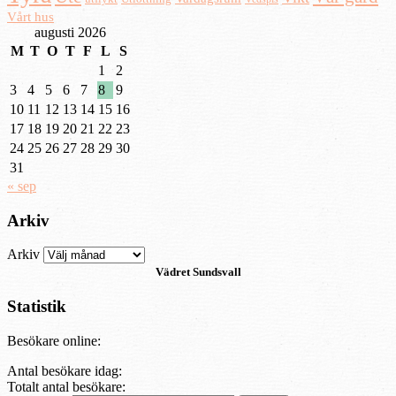
Vårt hus
augusti 2026
M
T
O
T
F
L
S
1
2
3
4
5
6
7
8
9
10
11
12
13
14
15
16
17
18
19
20
21
22
23
24
25
26
27
28
29
30
31
« sep
Arkiv
Arkiv
Vädret
Sundsvall
Statistik
Besökare online:
Antal besökare idag:
Totalt antal besökare: