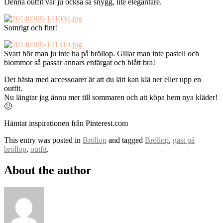
Denna outfit var ju också så snygg, lite elegantare.
Somrigt och fint!
Svart bör man ju inte ha på bröllop. Gillar man inte pastell och
blommor så passar annars enfärgat och blått bra!
Det bästa med accessoarer är att du lätt kan klä ner eller upp en
outfit.
Nu längtar jag ännu mer till sommaren och att köpa hem nya kläder!
🙂
Hämtat inspirationen från Pinterest.com
This entry was posted in
Bröllop
and tagged
Bröllop
,
gäst på
bröllop
,
outfit
.
About the author