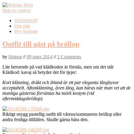
Skip to content
WEBSHOP
Om mig
Hyr festloge
Outfit till gäst på bröllop
by
Helena
//
09 mars 2014
//
2 Comments
Lite beroende på vad klädkoden är förstås, men om det står
Klädkod: kavaj så betyder det för tjejer:
Kort klänning, dräkt och ibland är ett par eleganta långbyxor
acceptabelt. Aftonklänning, även lång, kan bäras när man vet att de
manliga gästerna förväntas ha mörk kostym (vid
eftermiddagsbröllop).
Riktigt snygg pastellig outfit till vårens/sommarens bröllop eller
andra festliga tillfällen. Skulle gärna bära den.