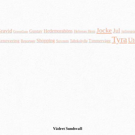
Jocke
Jul
ravid
Hedemorahöns
Gustav
Helenas Hem
julinspi
GreenGate
Tyra
Ut
Shopping
enovering
Timmervägg
Reportage
Sovrum
Tallrikshylla
Vädret
Sundsvall