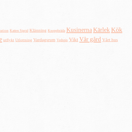
Kusinerna
Kärlek
Kök
Klänning
ration
Katten Sigrid
Knoppbräda
e
Vår gård
Vikt
Vardagsrum
Vårt hus
Utlottning
utflykt
Vedspis