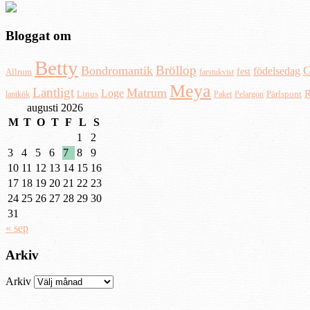
Bloggat om
Betty
Bröllop
Bondromantik
G
födelsedag
fest
Allrum
farstukvist
Meya
Lantligt
Matrum
Loge
R
Pärlspont
lantkök
Linus
Paket
Pelargon
augusti 2026
M
T
O
T
F
L
S
1
2
3
4
5
6
7
8
9
10
11
12
13
14
15
16
17
18
19
20
21
22
23
24
25
26
27
28
29
30
31
« sep
Arkiv
Arkiv