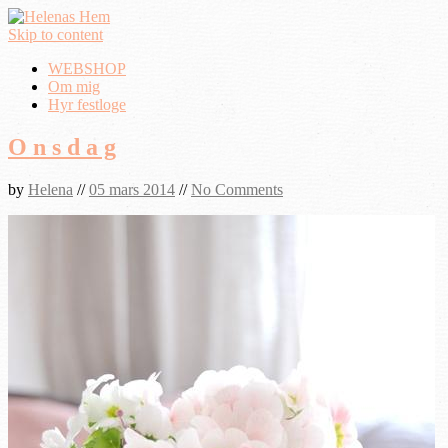
Skip to content
WEBSHOP
Om mig
Hyr festloge
O n s d a g
by
Helena
//
05 mars 2014
//
No Comments