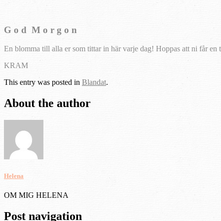
G o d M o r g o n
En blomma till alla er som tittar in här varje dag! Hoppas att ni får e
KRAM
This entry was posted in
Blandat
.
About the author
Helena
OM MIG HELENA
Post navigation