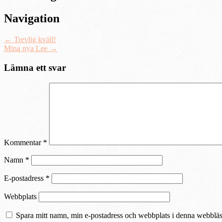
Navigation
←
Trevlig kväll!
Mina nya Lee
→
Lämna ett svar
Kommentar
*
Namn
*
E-postadress
*
Webbplats
Spara mitt namn, min e-postadress och webbplats i denna webbläsa