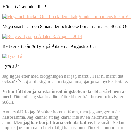
Här är två av mina fina!
Meya snart 1 år och 8 månader och Jocke börjar närma sej 36 år! Och f
Betty snart 5 år & Tyra på Ådalen 3. Augusti 2013
Tyra 3 år
Jag ligger efter med bloggningen har jag märkt…Har ni märkt det
också? 🙂 Jag är duktigare att instagramma, går ju så mycket fortare.
Vi har fått den japanska inredningsboken där bl a vårt hem är
med
. Jättekul! Jag ska fota lite bättre bilder från boken och visa er är
sedan.
Annars då? Jo jag försöker komma iform, men jag smyger in det
hälsosamma. Jag känner att jag klarar inte av en helomställning
ännu. Men
jag har börjat träna och äta bättre
, lite smått. Sedan
hoppas jag komma in i det riktigt hälsosamma tänket…mmm man