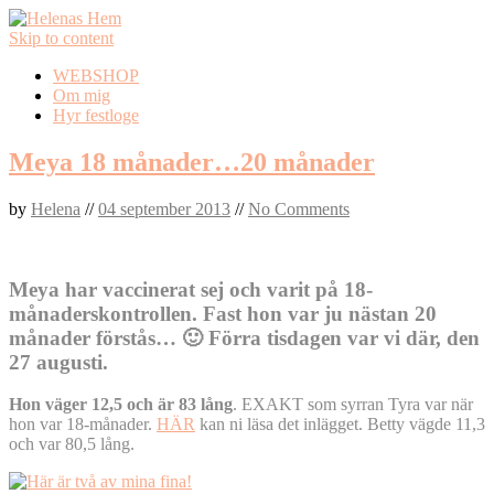
Skip to content
WEBSHOP
Om mig
Hyr festloge
Meya 18 månader…20 månader
by
Helena
//
04 september 2013
//
No Comments
Meya har vaccinerat sej och varit på 18-
månaderskontrollen. Fast hon var ju nästan 20
månader förstås… 🙂 Förra tisdagen var vi där, den
27 augusti.
Hon väger 12,5 och är 83 lång
. EXAKT som syrran Tyra var när
hon var 18-månader.
HÄR
kan ni läsa det inlägget. Betty vägde 11,3
och var 80,5 lång.