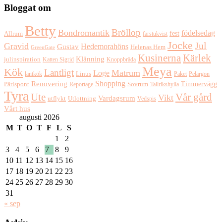
Bloggat om
Betty
Bröllop
Bondromantik
födelsedag
fest
Allrum
farstukvist
Jocke
Jul
Gravid
Hedemorahöns
Gustav
Helenas Hem
GreenGate
Kusinerna
Kärlek
Klänning
julinspiration
Katten Sigrid
Knoppbräda
Meya
Kök
Lantligt
Matrum
Loge
lantkök
Linus
Paket
Pelargon
Shopping
Renovering
Timmervägg
Pärlspont
Reportage
Sovrum
Tallrikshylla
Tyra
Ute
Vår gård
Vikt
Vardagsrum
Utlottning
utflykt
Vedspis
Vårt hus
augusti 2026
M
T
O
T
F
L
S
1
2
3
4
5
6
7
8
9
10
11
12
13
14
15
16
17
18
19
20
21
22
23
24
25
26
27
28
29
30
31
« sep