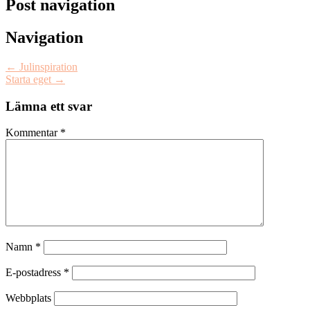
Post navigation
Navigation
←
Julinspiration
Starta eget
→
Lämna ett svar
Kommentar
*
Namn
*
E-postadress
*
Webbplats