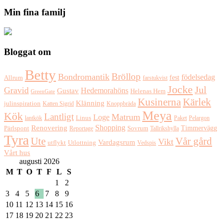
Min fina familj
Bloggat om
Betty
Bröllop
Bondromantik
födelsedag
fest
Allrum
farstukvist
Jocke
Jul
Gravid
Hedemorahöns
Gustav
Helenas Hem
GreenGate
Kusinerna
Kärlek
Klänning
julinspiration
Katten Sigrid
Knoppbräda
Meya
Kök
Lantligt
Matrum
Loge
lantkök
Linus
Paket
Pelargon
Shopping
Renovering
Timmervägg
Pärlspont
Reportage
Sovrum
Tallrikshylla
Tyra
Ute
Vår gård
Vikt
Vardagsrum
Utlottning
utflykt
Vedspis
Vårt hus
augusti 2026
M
T
O
T
F
L
S
1
2
3
4
5
6
7
8
9
10
11
12
13
14
15
16
17
18
19
20
21
22
23