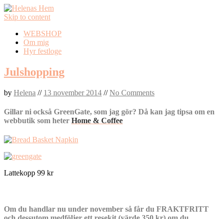
Skip to content
WEBSHOP
Om mig
Hyr festloge
Julshopping
by
Helena
//
13 november 2014
//
No Comments
Gillar ni också GreenGate, som jag gör? Då kan jag tipsa om en
webbutik som heter
Home & Coffee
Lattekopp 99 kr
Om du handlar nu under november så får du FRAKTFRITT
och dessutom medföljer ett resekit (värde 350 kr) om du