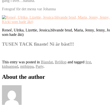
gång i livet…hahaha.
Fotograf för det mesta var Johanna
Reneé, Ulrika, Lizettie, Jessica,blivande brud, Maria, Jenny, Jenny, 
som hade åkt)
TUSEN TACK finaste! Ni är bäst!!!
This entry was posted in
Blandat
,
Bröllop
and tagged
fest
,
kidnappad
,
möhippa
,
Party
.
About the author