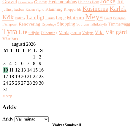
Jocke
Jul
Gravid
Hedemorahöns
Gustav
Helenas Hem
GreenGate
Kusinerna
Kärlek
Klänning
julinspiration
Katten Sigrid
Knoppbräda
Meya
Kök
Lantligt
Matrum
Loge
lantkök
Linus
Paket
Pelargon
Shopping
Renovering
Timmervägg
Pärlspont
Reportage
Sovrum
Tallrikshylla
Tyra
Ute
Vår gård
Vikt
Vardagsrum
Utlottning
utflykt
Vedspis
Vårt hus
augusti 2026
M
T
O
T
F
L
S
1
2
3
4
5
6
7
8
9
10
11
12
13
14
15
16
17
18
19
20
21
22
23
24
25
26
27
28
29
30
31
« sep
Arkiv
Arkiv
Vädret
Sundsvall