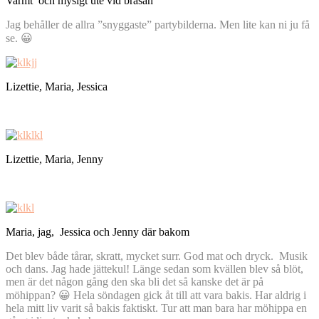
Varmt och mysigt ute vid brasan
Jag behåller de allra ”snyggaste” partybilderna. Men lite kan ni ju få
se. 😀
Lizettie, Maria, Jessica
Lizettie, Maria, Jenny
Maria, jag, Jessica och Jenny där bakom
Det blev både tårar, skratt, mycket surr. God mat och dryck. Musik
och dans. Jag hade jättekul! Länge sedan som kvällen blev så blöt,
men är det någon gång den ska bli det så kanske det är på
möhippan? 😀 Hela söndagen gick åt till att vara bakis. Har aldrig i
hela mitt liv varit så bakis faktiskt. Tur att man bara har möhippa en