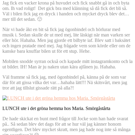
Jag fick en vacker krona på huvudet och fick snabbt gå in och byta
om. Ih vad roligt! Det gick bra med klänning så då fick det bli så.
Väl i bilen fick jag en dryck i handen och mycket dryck blev det…
mer till det sedan. 🙂
När vi hade åkt en bit så fick jag ögonbindel och hörlurar med
musik i. Sedan skulle de ut med mej, lite läskigt när man varken ser
eller hör. Hahaha. Men jag gjorde ett bilbyte iaf. Blev satt i baksätet
och ingen pratade med mej. Jag frågade vem som körde eller om de
kanske bara knuffar bilen ut för ett stup. Hehe.
Mobilen snodde syrran också och kapade mitt instagramkonto och la
ut bilder. IH! Man är ju naken utan kära ajfånen ju. Hahaha.
Väl framme så fick jag, med ögonbindel på, känna på de som var
där för att gissa vilka det var…hahaha lätt!!! Nä skitsvårt, men jag
tror att jag tillslut gissade rätt på alla?!
LUNCH ute i det gröna hemma hos Maria. Smörgåstårta
De hade skickat en bunt med frågor till Jocke som han hade svarat
på.. Så sedan blev det dags för att se hur väl jag känner honom
egentligen. Det blev mycket skratt, men jag hade nog inte så många