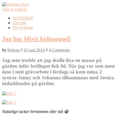
Skip to content
WEBSHOP
Om mig
Hyr festloge
Jag har blivit kidnappad!
by
Helena
//
16 juni 2014
//
4 Comments
Jag som trodde att jag skulle fixa en massa på
gården inför bröllopet fick fel. När jag var som mest
inne i mitt grävarbete i lördags så kom mina 2
systrar Jenny och Johanna tillsammans med Jessica
insladdandes på gården.
Naturligt vacker hrrmmmm eller nåt 😀