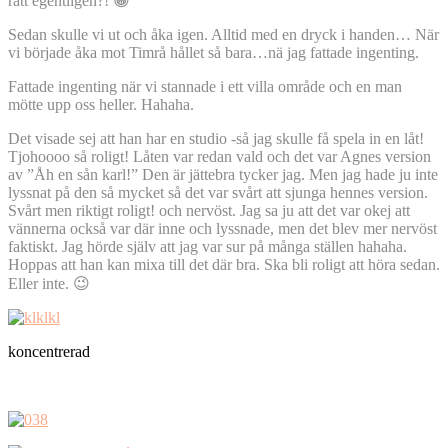
rätt egentligen?! 😀
Sedan skulle vi ut och åka igen. Alltid med en dryck i handen… När
vi började åka mot Timrå hållet så bara…nä jag fattade ingenting.
Fattade ingenting när vi stannade i ett villa område och en man
mötte upp oss heller. Hahaha.
Det visade sej att han har en studio -så jag skulle få spela in en låt!
Tjohoooo så roligt! Låten var redan vald och det var Agnes version
av ”Åh en sån karl!” Den är jättebra tycker jag. Men jag hade ju inte
lyssnat på den så mycket så det var svårt att sjunga hennes version.
Svårt men riktigt roligt! och nervöst. Jag sa ju att det var okej att
vännerna också var där inne och lyssnade, men det blev mer nervöst
faktiskt. Jag hörde själv att jag var sur på många ställen hahaha.
Hoppas att han kan mixa till det där bra. Ska bli roligt att höra sedan.
Eller inte. 😉
koncentrerad