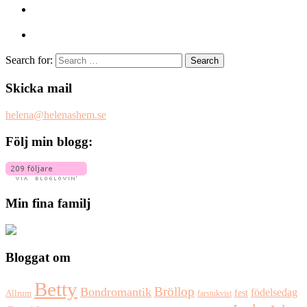
Search for:
Skicka mail
helena@helenashem.se
Följ min blogg:
Min fina familj
Bloggat om
Betty
Bröllop
Bondromantik
födelsedag
fest
Allrum
farstukvist