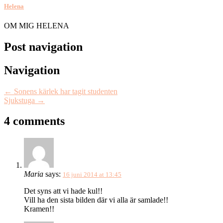
Helena
OM MIG HELENA
Post navigation
Navigation
←
Sonens kärlek har tagit studenten
Sjukstuga
→
4 comments
Maria
says:
16 juni 2014 at 13:45
Det syns att vi hade kul!!
Vill ha den sista bilden där vi alla är samlade!!
Kramen!!