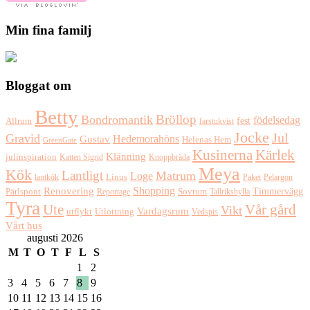
Min fina familj
Bloggat om
Betty
Bröllop
Bondromantik
födelsedag
fest
Allrum
farstukvist
Jocke
Jul
Gravid
Hedemorahöns
Gustav
Helenas Hem
GreenGate
Kusinerna
Kärlek
Klänning
julinspiration
Katten Sigrid
Knoppbräda
Meya
Kök
Lantligt
Matrum
Loge
lantkök
Linus
Paket
Pelargon
Shopping
Renovering
Timmervägg
Pärlspont
Reportage
Sovrum
Tallrikshylla
Tyra
Ute
Vår gård
Vikt
Vardagsrum
Utlottning
utflykt
Vedspis
Vårt hus
augusti 2026
M
T
O
T
F
L
S
1
2
3
4
5
6
7
8
9
10
11
12
13
14
15
16