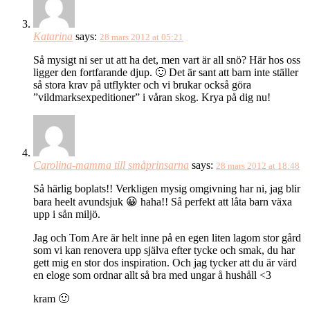
Katarina
says:
28 mars 2012 at 05:21
Så mysigt ni ser ut att ha det, men vart är all snö? Här hos oss
ligger den fortfarande djup. 🙂 Det är sant att barn inte ställer
så stora krav på utflykter och vi brukar också göra
”vildmarksexpeditioner” i våran skog. Krya på dig nu!
Carolina-mamma till småprinsarna
says:
28 mars 2012 at 18:48
Så härlig boplats!! Verkligen mysig omgivning har ni, jag blir
bara heelt avundsjuk 😀 haha!! Så perfekt att låta barn växa
upp i sån miljö.
Jag och Tom Are är helt inne på en egen liten lagom stor gård
som vi kan renovera upp själva efter tycke och smak, du har
gett mig en stor dos inspiration. Och jag tycker att du är värd
en eloge som ordnar allt så bra med ungar å hushåll <3
kram 🙂