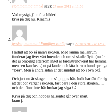
stolt mamma till två
says:
27 mars 2012 at 11:56
Vad mysigt, jätte fina bilder!
krya på dig nu. Kraamis
jessica, mamma i Familjen vanlig
says:
27 mars 2012 at 12:39
Härligt att bo så nära/i skogen. Med jämna mellanrum
funderar jag över vårt boende och om vi skulle flytta (nu är
det ju omöjligt eftersom inget är färdigtrenoverat här hemma
men sen kanske…) ut på landet och låta barn o hund springa
”lösa”. Men å andra sidan är det smidigt att bo i byn oxå.
Och just nu är skogen inte så poppis här, Judit har fått för sig
att det bor vargar i skogen, fast bara i den stora skogen…..
och den finns inte här brukar jag säga 🙂
Krya på dig och hoppas halsontet går över snart,
kram j.