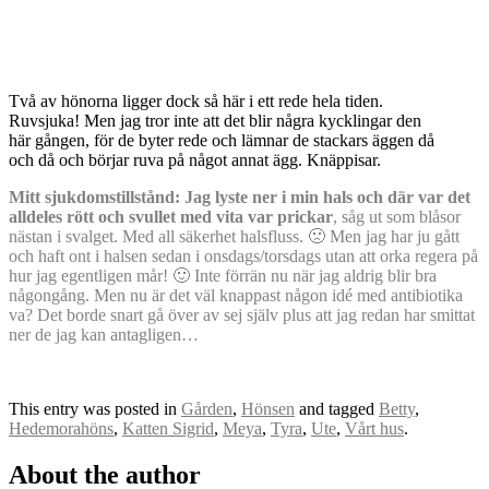
Två av hönorna ligger dock så här i ett rede hela tiden.
Ruvsjuka! Men jag tror inte att det blir några kycklingar den
här gången, för de byter rede och lämnar de stackars äggen då
och då och börjar ruva på något annat ägg. Knäppisar.
Mitt sjukdomstillstånd: Jag lyste ner i min hals och där var det
alldeles rött och svullet med vita var prickar
, såg ut som blåsor
nästan i svalget. Med all säkerhet halsfluss. 🙁 Men jag har ju gått
och haft ont i halsen sedan i onsdags/torsdags utan att orka regera på
hur jag egentligen mår! 🙂 Inte förrän nu när jag aldrig blir bra
någongång. Men nu är det väl knappast någon idé med antibiotika
va? Det borde snart gå över av sej själv plus att jag redan har smittat
ner de jag kan antagligen…
This entry was posted in
Gården
,
Hönsen
and tagged
Betty
,
Hedemorahöns
,
Katten Sigrid
,
Meya
,
Tyra
,
Ute
,
Vårt hus
.
About the author