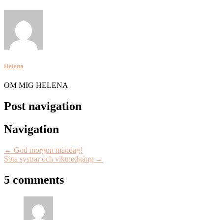
Helena
OM MIG HELENA
Post navigation
Navigation
←
God morgon måndag!
Söta systrar och viktnedgång
→
5 comments