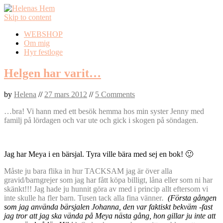
Skip to content
WEBSHOP
Om mig
Hyr festloge
Helgen har varit…
by
Helena
//
27 mars 2012
//
5 Comments
…bra! Vi hann med ett besök hemma hos min syster Jenny med
familj på lördagen och var ute och gick i skogen på söndagen.
Jag har Meya i en bärsjal. Tyra ville bära med sej en bok! 🙂
Måste ju bara flika in hur TACKSAM jag är över alla
gravid/barngrejer som jag har fått köpa billigt, låna eller som ni har
skänkt!!! Jag hade ju hunnit göra av med i princip allt eftersom vi
inte skulle ha fler barn. Tusen tack alla fina vänner
.
(Första gången
som jag använda bärsjalen Johanna, den var faktiskt bekväm -fast
jag tror att jag ska vända på Meya nästa gång, hon gillar ju inte att