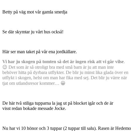
Betty på väg mot vår gamla smedja
Se där skymtar ju vårt hus också!
Här ser man taket på vår ena jordkällare.
Vi har ju skogen på tomten så det är ingen risk att vi går vilse
.
😉 Det som är så otroligt bra med små barn är ju att man inte
behöver hitta på dyrbara utflykter. De blir ju minst lika glada över en
utflykt i skogen, helst om man har fika med sej. Det blir ju värre när
tjat om utlandsresor kommer… 😀
De här två stiliga tupparna la jag ut på blocket igår och de är
visst redan bokade messade Jocke.
Nu har vi 10 hönor och 3 tuppar (2 tuppar till salu). Rasen är Hedemo