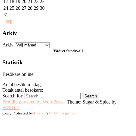
17
18
19
20
21
22
23
24
25
26
27
28
29
30
31
« sep
Arkiv
Arkiv
Vädret
Sundsvall
Statistik
Besökare online:
Antal besökare idag:
Totalt antal besökare:
Search for:
Proudly powered by WordPress
|
Theme: Sugar & Spice by
WebTuts
.
Copy Protected by
Chetan
's
WP-Copyprotect
.