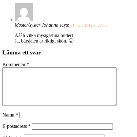
Moster/syster Johanna
says:
31 mars 2012 at 23:11
Åååh vilka mysiga/fina bilder!
Ja, bärsjalen är riktigt skön. 🙂
Lämna ett svar
Kommentar
*
Namn
*
E-postadress
*