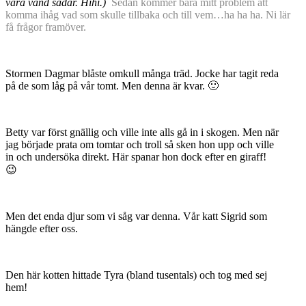
vara vänd sådär. Hihi.)
Sedan kommer bara mitt problem att
komma ihåg vad som skulle tillbaka och till vem…ha ha ha. Ni lär
få frågor framöver.
Stormen Dagmar blåste omkull många träd. Jocke har tagit reda
på de som låg på vår tomt. Men denna är kvar. 🙂
Betty var först gnällig och ville inte alls gå in i skogen. Men när
jag började prata om tomtar och troll så sken hon upp och ville
in och undersöka direkt. Här spanar hon dock efter en giraff!
😉
Men det enda djur som vi såg var denna. Vår katt Sigrid som
hängde efter oss.
Den här kotten hittade Tyra (bland tusentals) och tog med sej
hem!