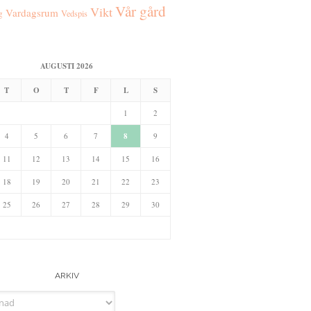
Vår gård
Vikt
Vardagsrum
g
Vedspis
AUGUSTI 2026
T
O
T
F
L
S
1
2
4
5
6
7
8
9
11
12
13
14
15
16
18
19
20
21
22
23
25
26
27
28
29
30
ARKIV