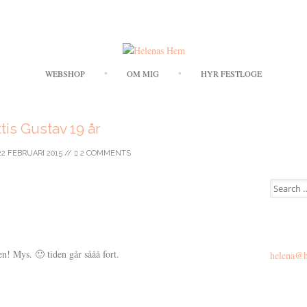
Skip to content
WEBSHOP
OM MIG
HYR FESTLOGE
tis Gustav 19 år
22 FEBRUARI 2015
//
2 COMMENTS
Search for
en! Mys. 🙂 tiden går sååå fort.
helena@h