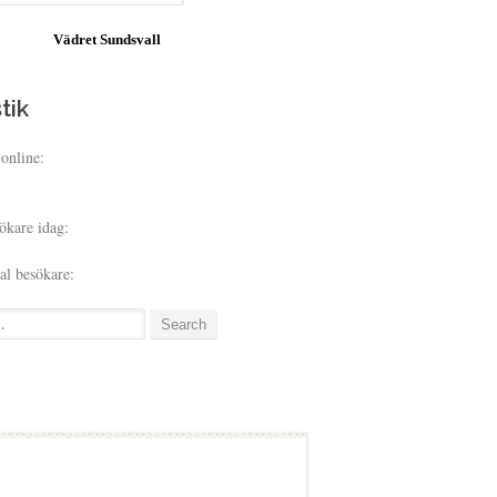
Vädret
Sundsvall
tik
online:
ökare idag:
tal besökare:
: