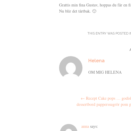
Grattis min fina Gustav, hoppas du får en f
Nu blir det tårtbak. 🙂
THIS ENTRY WAS POSTED 
Helena
OM MIG HELENA
Post navigation
←
Recept Cake pops … godis
dessertbord papperssugrör pom 
anna
says: