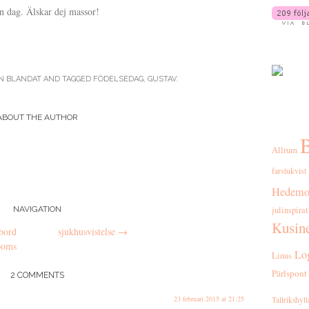
in dag. Älskar dej massor!
IN
BLANDAT
AND TAGGED
FÖDELSEDAG
,
GUSTAV
.
ABOUT THE AUTHOR
B
Allrum
farstukvist
Hedemo
julinspira
NAVIGATION
Kusin
bord
sjukhusvistelse
→
poms
Lo
Linus
Pärlspont
2 COMMENTS
23 februari 2015 at 21:25
Tallrikshyll