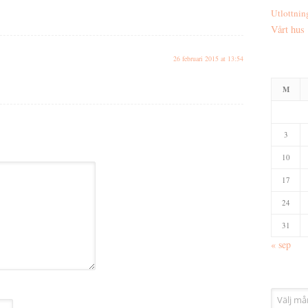
Utlottnin
Vårt hus
26 februari 2015 at 13:54
M
3
10
17
24
31
« sep
Arkiv