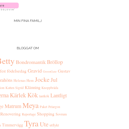
MIN FINA FAMILJ
BLOGGAT OM
etty
Bröllop
Bondromantik
Gravid
födelsedag
Gustav
fest
GreenGate
Jocke
Jul
rahöns
Helenas Hem
Klänning
tion
Katten Sigrid
Knoppbräda
Kök
erna
Kärlek
Lantligt
lantkök
Meya
Matrum
ge
Paket
Pelargon
Renovering
Shopping
Reportage
Sovrum
Tyra
Ute
Timmervägg
utflykt
a