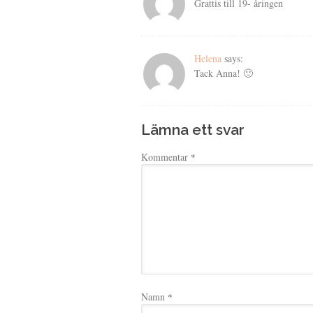
Grattis till 19- åringen
Helena
says:
Tack Anna! 🙂
Lämna ett svar
Kommentar
*
Namn
*