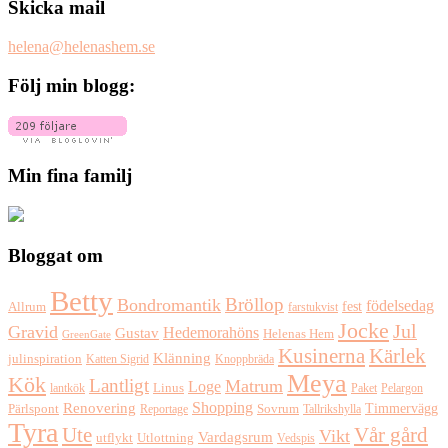
Skicka mail
helena@helenashem.se
Följ min blogg:
Min fina familj
Bloggat om
Betty
Bröllop
Bondromantik
födelsedag
fest
Allrum
farstukvist
Jocke
Jul
Gravid
Hedemorahöns
Gustav
Helenas Hem
GreenGate
Kusinerna
Kärlek
Klänning
julinspiration
Katten Sigrid
Knoppbräda
Meya
Kök
Lantligt
Matrum
Loge
lantkök
Linus
Paket
Pelargon
Shopping
Renovering
Timmervägg
Pärlspont
Reportage
Sovrum
Tallrikshylla
Tyra
Ute
Vår gård
Vikt
Vardagsrum
Utlottning
utflykt
Vedspis