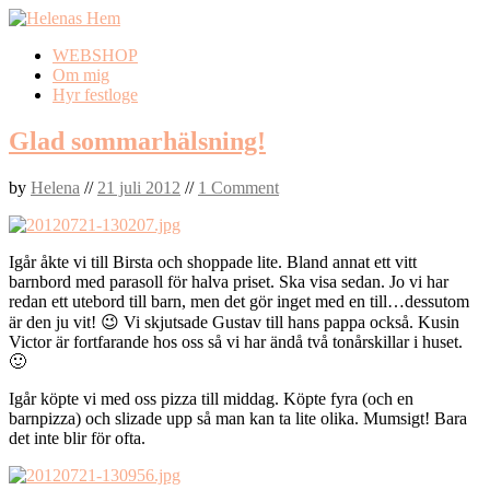
Skip
WEBSHOP
to
Om mig
content
Hyr festloge
Glad sommarhälsning!
by
Helena
//
21 juli 2012
//
1 Comment
Igår åkte vi till Birsta och shoppade lite. Bland annat ett vitt
barnbord med parasoll för halva priset. Ska visa sedan. Jo vi har
redan ett utebord till barn, men det gör inget med en till…dessutom
är den ju vit! 😉 Vi skjutsade Gustav till hans pappa också. Kusin
Victor är fortfarande hos oss så vi har ändå två tonårskillar i huset.
🙂
Igår köpte vi med oss pizza till middag. Köpte fyra (och en
barnpizza) och slizade upp så man kan ta lite olika. Mumsigt! Bara
det inte blir för ofta.