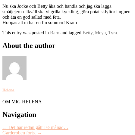
Nu ska Jocke och Betty åka och handla och jag ska lägga
småtjejerna. Ikväll ska vi grilla kyckling, göra potatisklyftor i ugnen
och äta en god sallad med feta.
Hoppas att ni har en fin sommar! Kram
This entry was posted in
Barn
and tagged
Betty
,
Meya
,
Tyra
.
About the author
Helena
OM MIG HELENA
Post
Navigation
navigation
←
Det har redan gått 1½ månad…
Garderoben forts.
→