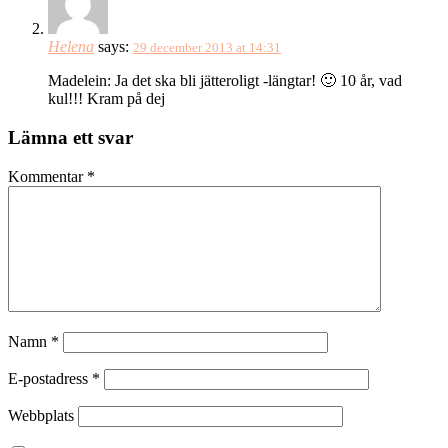
Helena
says:
29 december 2013 at 14:31
Madelein: Ja det ska bli jätteroligt -längtar! 🙂 10 år, vad
kul!!! Kram på dej
Lämna ett svar
Kommentar
*
Namn
*
E-postadress
*
Webbplats