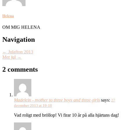
Helena
OM MIG HELENA
Post
Navigation
navigation
←
Julafton 2013
Mer jul
→
2 comments
Madelein - mother to three boys and three girls
says:
27
december 2013 at 19:18
Vad roligt med bröllop! Vi firar 10 år på alla hjärtans dag!