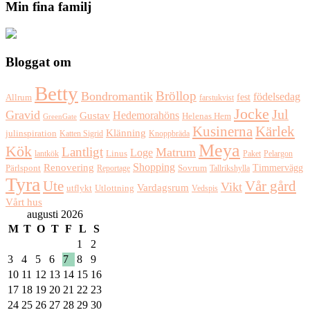
Min fina familj
Bloggat om
Betty
Bröllop
Bondromantik
födelsedag
fest
Allrum
farstukvist
Jocke
Jul
Gravid
Hedemorahöns
Gustav
Helenas Hem
GreenGate
Kusinerna
Kärlek
Klänning
julinspiration
Katten Sigrid
Knoppbräda
Meya
Kök
Lantligt
Matrum
Loge
lantkök
Linus
Paket
Pelargon
Shopping
Renovering
Timmervägg
Pärlspont
Reportage
Sovrum
Tallrikshylla
Tyra
Ute
Vår gård
Vikt
Vardagsrum
Utlottning
utflykt
Vedspis
Vårt hus
augusti 2026
M
T
O
T
F
L
S
1
2
3
4
5
6
7
8
9
10
11
12
13
14
15
16
17
18
19
20
21
22
23
24
25
26
27
28
29
30