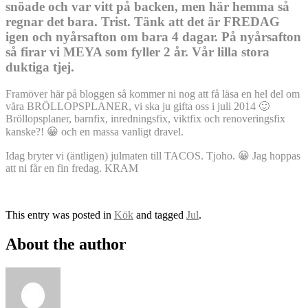
snöade och var vitt på backen, men här hemma så
regnar det bara. Trist.
Tänk att det är FREDAG
igen och nyårsafton om bara 4 dagar. På nyårsafton
så firar vi MEYA som fyller 2 år. Vår lilla stora
duktiga tjej.
Framöver här på bloggen så kommer ni nog att få läsa en hel del om
våra BRÖLLOPSPLANER, vi ska ju gifta oss i juli 2014 🙂
Bröllopsplaner, barnfix, inredningsfix, viktfix och renoveringsfix
kanske?! 😀 och en massa vanligt dravel.
Idag bryter vi (äntligen) julmaten till TACOS. Tjoho. 😀 Jag hoppas
att ni får en fin fredag. KRAM
This entry was posted in
Kök
and tagged
Jul
.
About the author